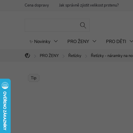
Přejít
Cena dopravy
Jak správně zjistit velikost prstenu?
Re
na
obsah
✨ Novinky
PRO ŽENY
PRO DĚTI
PRO ŽENY
Řetízky
Řetízky - náramky na n
Domů
Tip