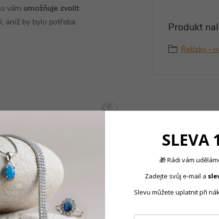
zku vám
umožňuje zvolit
, aniž by bylo potřeba
Produkt nal
Řetízky - 
produktu doporučujeme ješt
SLEVA 
🎁 Rádi vám uděláme
Zadejte svůj e-mail a
sle
Novinka
Slevu můžete uplatnit při ná