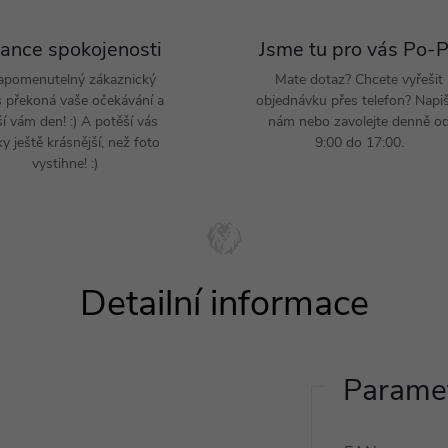
ance spokojenosti
Jsme tu pro vás Po-
apomenutelný zákaznický
Mate dotaz? Chcete vyřešit
s překoná vaše očekávání a
objednávku přes telefon? Napi
ší vám den! :) A potěší vás
nám nebo zavolejte denně o
y ještě krásnější, než foto
9:00 do 17:00.
vystihne! :)
Paramet