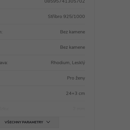
08595741305702
Stříbro 925/1000
n
:
Bez kamene
Bez kamene
ava
:
Rhodium, Lesklý
Pro ženy
24+3 cm
tízku
:
2 mm
VŠECHNY PARAMETRY