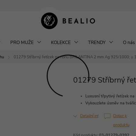
klamace a výměna šperků
Odstoupení od smlouvy
Obchodní podm
PRO MUŽE
KOLEKCE
TRENDY
O nás
ohu
01279 Stříbrný řetízek na nohu BRILANTINA 2 mm
Ag 925/1000; ≥ 1
01279 Stříbrný ř
Luxusní třpytivý řetízek na
Vykouzlete úsměv na tváříc
Detailní informace
Dotaz k
produktu
Kód produktu:
03-01279-0392