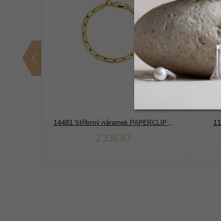
04985 Stříbrný náramek GRAND pila 080
14481 Stříbrný náramek PAPERCLIP zlacený
11
2 230 Kč