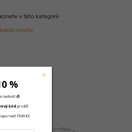
eznete v této kategorii
náramky na nohu
ě dokoupit
10 %
 radost! 🎁
vový
kód
je váš!
kupu nad 1500 Kč.