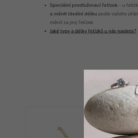
Speciální prodlužovací řetízek
- u řetí
a měnit ideální délku
podle vašeho přání
měnit za jiný řetízek.
Jaké typy a délky řetízků u nás najdete?
K tomuto 