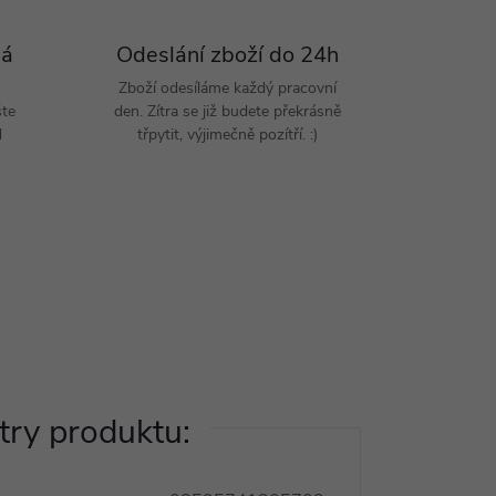
Pá
Odeslání zboží do 24h
Zboží odesíláme každý pracovní
šte
den. Zítra se již budete překrásně
d
třpytit, výjimečně pozítří. :)
ry produktu: