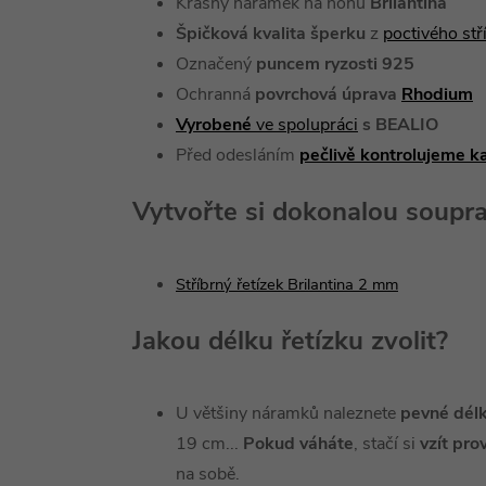
Krásný náramek na nohu
Brilantina
Špičková kvalita šperku
z
poctivého st
Označený
puncem ryzosti 925
Ochranná
povrchová úprava
Rhodium
Vyrobené
ve spolupráci
s BEALIO
Před odesláním
pečlivě kontrolujeme k
Vytvořte si dokonalou soupr
Stříbrný řetízek Brilantina 2 mm
Jakou délku řetízku zvolit?
U většiny náramků naleznete
pevné dél
19 cm...
Pokud váháte
, stačí si
vzít pro
na sobě.