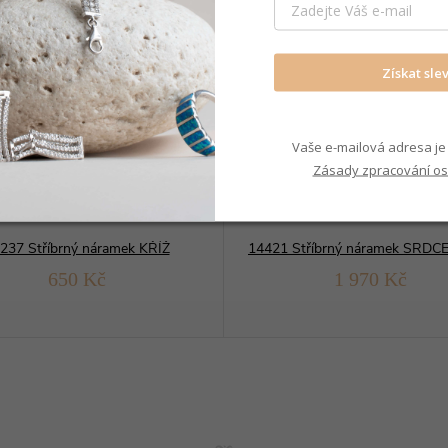
Získat sle
Vaše e-mailová adresa je 
Zásady zpracování os
237 Stříbrný náramek KŘÍŽ
650 Kč
1 970 Kč