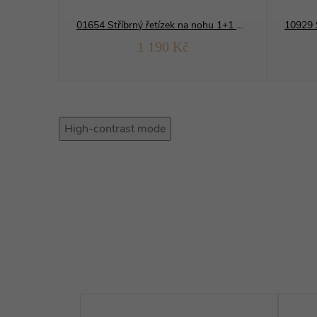
ohu SRDCE
01654 Stříbrný řetízek na nohu 1+1 MĚSÍČNÍ brus
1 190 Kč
High-contrast mode