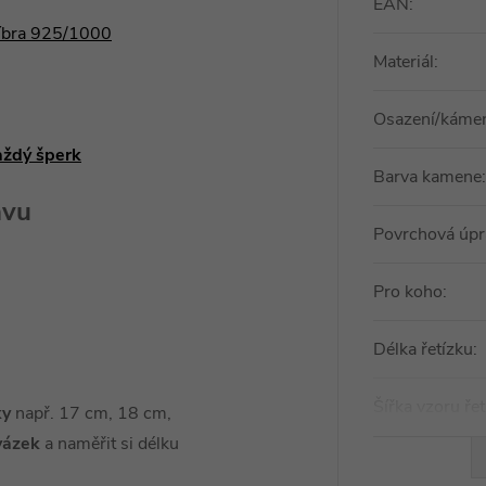
EAN
:
říbra 925/1000
Materiál
:
Osazení/káme
aždý šperk
Barva kamene
:
avu
Povrchová úpr
Pro koho
:
Délka řetízku
:
Šířka vzoru ře
ky
např. 17 cm, 18 cm,
vázek
a naměřit si délku