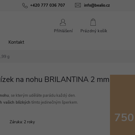
ínky
Podmínky ochrany osobních údajů
+420 777 036 707
info@bealio.cz
O nás
Péče o šperky
NÁKUPNÍ
Přihlášení
Prázdný košík
KOŠÍK
Kontakt
,99 g
etízek na nohu BRILANTINA 2 mm
nohu
, se kterým uděláte parádu každý den.
h vašich blízkých
tímto jedinečným šperkem.
750
Záruka
:
2 roky
Měrná
cena: