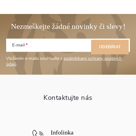
Z
E-mail
á
ODEBÍRAT
Vložením e-mailu souhlasíte s
podmínkami ochrany osobních
p
údajů
a
t
í