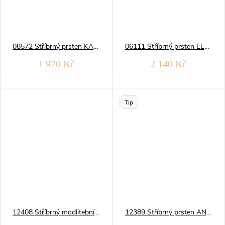
08572 Stříbrný prsten KASKÁDA modrý OPÁL
06111 Stříbrný prsten ELEGANTNÍ broušený
1 970 Kč
2 140 Kč
Tip
12408 Stříbrný modlitební prsten DESÁTEK růženec zirkon
12389 Stříbrný prsten ANDĚLSKÉ KŘÍDLO zirkon