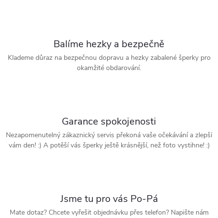
d
á
a
n
k
c
Balíme hezky a bezpečně
o
Klademe důraz na bezpečnou dopravu a hezky zabalené šperky pro
í
v
okamžité obdarování.
á
p
n
r
í
Garance spokojenosti
v
Nezapomenutelný zákaznický servis překoná vaše očekávání a zlepší
k
vám den! :) A potěší vás šperky ještě krásnější, než foto vystihne! :)
y
v
Jsme tu pro vás Po-Pá
ý
Mate dotaz? Chcete vyřešit objednávku přes telefon? Napište nám