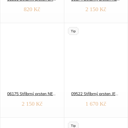
ů
ů
820 Kč
2 150 Kč
Tip
06175 Stříbrný prsten NEBESKÝ modrý OPÁL
09522 Stříbrný prsten JEMNÉ VLNKY
2 150 Kč
1 670 Kč
Tip