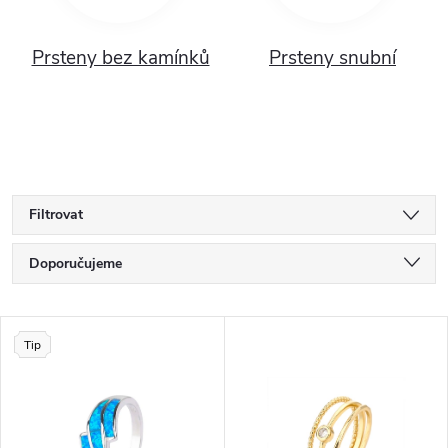
Prsteny bez kamínků
Prsteny snubní
Filtrovat
Ř
Doporučujeme
a
Nejlevnější
V
Nejdražší
Tip
z
ý
Nejprodávanější
e
p
Abecedně