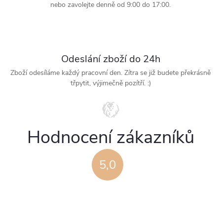
p
nebo zavolejte denně od 9:00 do 17:00.
i
s
Odeslání zboží do 24h
u
Zboží odesíláme každý pracovní den. Zítra se již budete překrásně
třpytit, výjimečně pozítří. :)
Hodnocení zákazníků
5,0