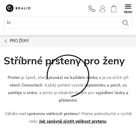
Přejít
na
NÁKUPNÍ
obsah
KOŠÍK
PRO ŽENY
Stříbrné prsteny pro ženy
Prsten
je šperk, který
provází
na každém kroku
a je na očích při
všech činnostech
. Každý pohled vyvolá
vzpomínku a pocit, co
zahřeje u srdce
, a proto je ideálním darem pro
vyjádření lásky a
přátelství.
Váháte nad
správnou velikostí prstenu
? Máme jednoduché a rychlé
rady:
Jak správně zjistit velikost prstenu
.