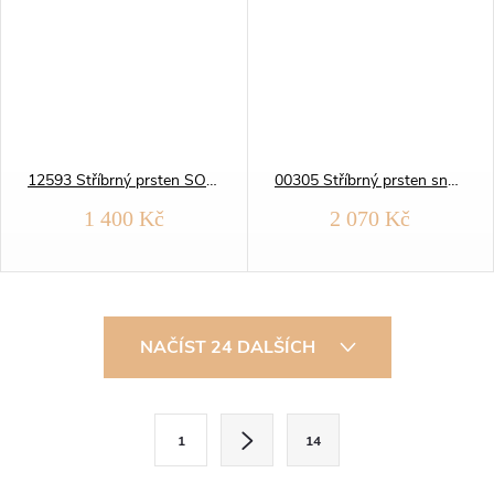
12593 Stříbrný prsten SOLITÉR modrý OPÁL
00305 Stříbrný prsten snubní BROUŠENÝ
1 400 Kč
2 070 Kč
O
NAČÍST 24 DALŠÍCH
v
l
S
1
14
t
á
r