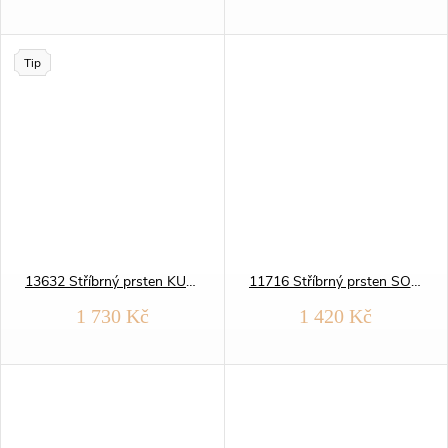
Tip
13632 Stříbrný prsten KULATÝ zelený
11716 Stříbrný prsten SOLITÉR růžový OPÁL
1 730 Kč
1 420 Kč