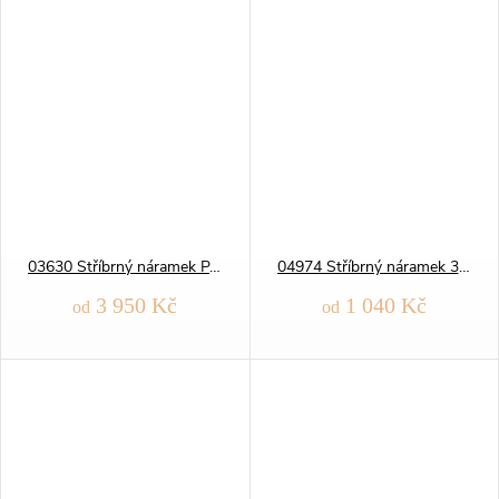
03630 Stříbrný náramek PANCER 140
04974 Stříbrný náramek 3+1 H-FIGARO 080
3 950 Kč
1 040 Kč
od
od