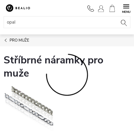
Přejít
na
NÁKUPNÍ
obsah
KOŠÍK
PRO MUŽE
Stříbrné náramky pro
muže