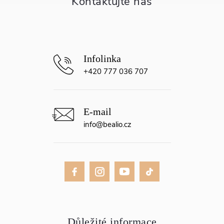
í
+420 777 036 707
info
@
bealio.cz