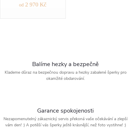
2 970 Kč
od
O
v
l
Balíme hezky a bezpečně
á
Klademe důraz na bezpečnou dopravu a hezky zabalené šperky pro
okamžité obdarování.
d
a
c
Garance spokojenosti
í
Nezapomenutelný zákaznický servis překoná vaše očekávání a zlepší
vám den! :) A potěší vás šperky ještě krásnější, než foto vystihne! :)
p