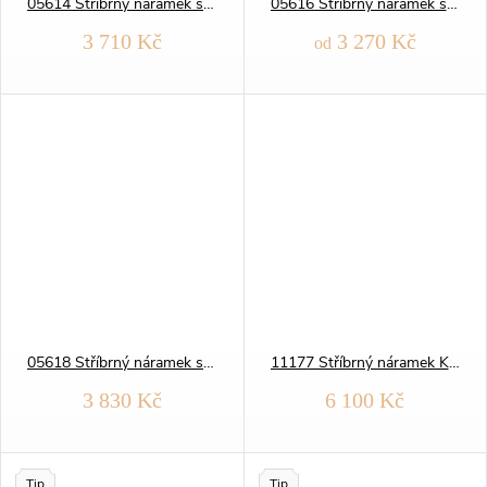
05614 Stříbrný náramek s DESTIČKOU - FIGARO 3+1 160
05616 Stříbrný náramek s DESTIČKOU - PANCER 140
3 710 Kč
3 270 Kč
od
05618 Stříbrný náramek s DESTIČKOU - PANCER 160
11177 Stříbrný náramek KRÁLOVSKÝ 4mm
3 830 Kč
6 100 Kč
Tip
Tip