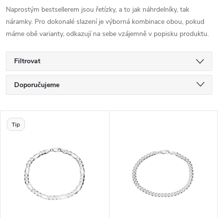
Naprostým bestsellerem jsou řetízky, a to jak náhrdelníky, tak
náramky. Pro dokonalé slazení je výborná kombinace obou, pokud
máme obě varianty, odkazují na sebe vzájemně v popisku produktu.
Filtrovat
Ř
Doporučujeme
a
Nejlevnější
V
Nejdražší
Tip
z
ý
Nejprodávanější
e
p
Abecedně
n
i
í