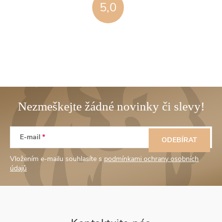
5,0
Z
E-mail
á
ODEBÍRAT
Vložením e-mailu souhlasíte s
podmínkami ochrany osobních
p
údajů
a
t