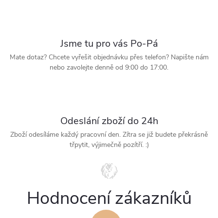
r
v
Jsme tu pro vás Po-Pá
k
Mate dotaz? Chcete vyřešit objednávku přes telefon? Napište nám
nebo zavolejte denně od 9:00 do 17:00.
y
v
ý
Odeslání zboží do 24h
p
Zboží odesíláme každý pracovní den. Zítra se již budete překrásně
třpytit, výjimečně pozítří. :)
i
s
u
Hodnocení zákazníků