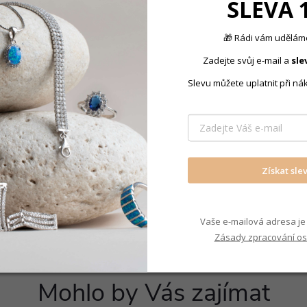
SLEVA 
zku vám
umožňuje zvolit
, aniž by bylo potřeba
🎁 Rádi vám uděláme
Zadejte svůj e-mail a
sle
Produkt nal
Slevu můžete uplatnit při ná
Řetízky - 
Získat sle
Vaše e-mailová adresa je 
Zásady zpracování os
Mohlo by Vás zajímat