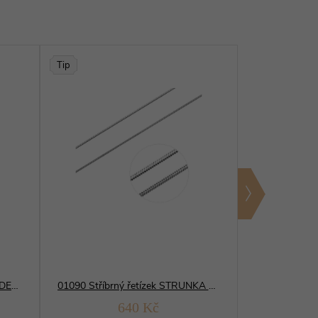
Tip
12105 Stříbrný přívěsek MEDVÍDEK zirkon
01090 Stříbrný řetízek STRUNKA HLADKÁ osmihran
640 Kč