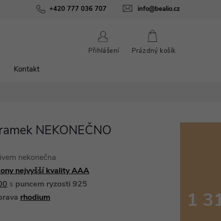
ínky
Podmínky ochrany osobních údajů
+420 777 036 707
info@bealio.cz
O nás
Péče o šperky
NÁKUPNÍ
Přihlášení
Prázdný košík
KOŠÍK
Kontakt
náramek NEKONEČNO
tivem nekonečna
kony nejvyšší kvality AAA
00
s
puncem ryzosti 925
1 3
prava
rhodium
Měrná