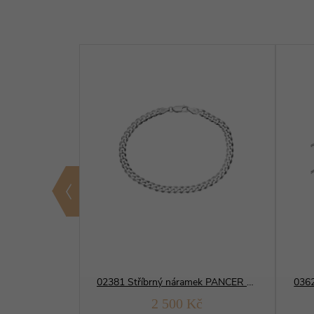
01281 Stříbrný řetízek BRILANTINA 2 mm
02381 Stříbrný náramek PANCER 100
0362
Kč
2 500 Kč