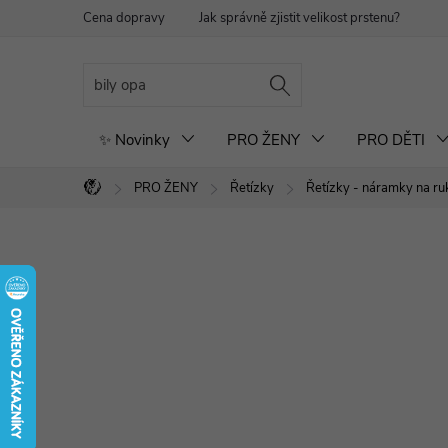
Přejít
Cena dopravy
Jak správně zjistit velikost prstenu?
Re
na
obsah
✨ Novinky
PRO ŽENY
PRO DĚTI
PRO ŽENY
Řetízky
Řetízky - náramky na ru
Domů