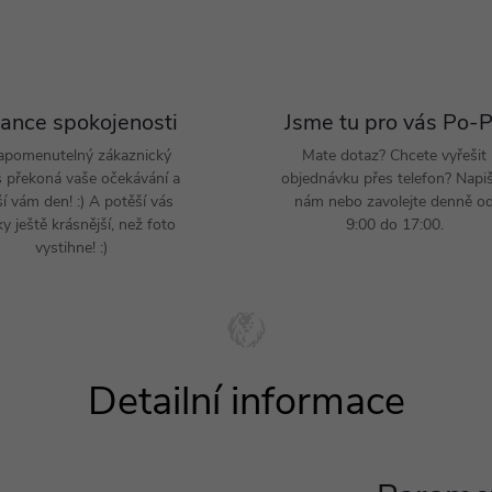
ance spokojenosti
Jsme tu pro vás Po-
apomenutelný zákaznický
Mate dotaz? Chcete vyřešit
s překoná vaše očekávání a
objednávku přes telefon? Napi
ší vám den! :) A potěší vás
nám nebo zavolejte denně o
y ještě krásnější, než foto
9:00 do 17:00.
vystihne! :)