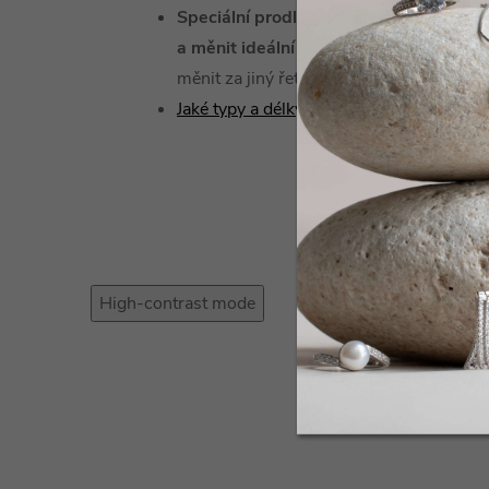
Speciální prodlužovací řetízek
- u řetí
a měnit ideální délku
podle vašeho přání
měnit za jiný řetízek.
Jaké typy a délky náramků u nás najdete?
High-contrast mode