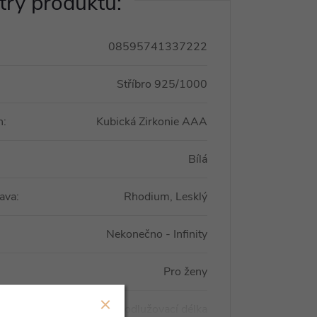
ry produktu:
08595741337222
Stříbro 925/1000
n
:
Kubická Zirkonie AAA
Bílá
ava
:
Rhodium, Lesklý
Nekonečno - Infinity
Pro ženy
Prodlužovací délka