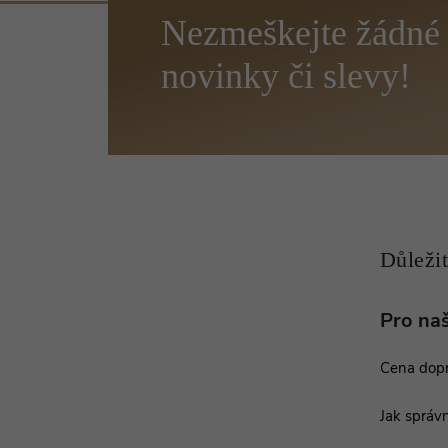
Z
á
p
a
t
í
Pro na
Cena dop
Jak správn