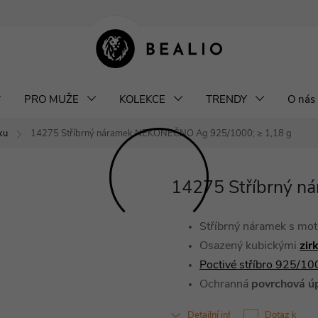
klamace a výměna šperků
Odstoupení od smlouvy
Obchodní podm
PRO MUŽE
KOLEKCE
TRENDY
O nás
ku
14275 Stříbrný náramek NEKONEČNO
Ag 925/1000; ≥ 1,18 g
14275 Stříbrný 
Stříbrný náramek s mo
Osazený kubickými
zir
Poctivé stříbro 925/10
Ochranná
povrchová ú
Detailní informace
Dotaz k