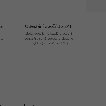
Pá
Odeslání zboží do 24h
Zboží odesíláme každý pracovní
šte
den. Zítra se již budete překrásně
d
třpytit, výjimečně pozítří. :)