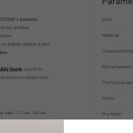
Paramet
25/1000 s puncem
EAN
:
terá mu dodává
Materiál
:
rnáním.
 na každé zápěstí a jeho
Osazení/káme
den
.
Barva kamene
:
aždý šperk
a poté ho
ené rovnou k obdarování.
Povrchová úpr
Motiv
:
ky
např. 17 cm, 18 cm,
Pro koho
:
vázek
a naměřit si délku
Typ náramku
: