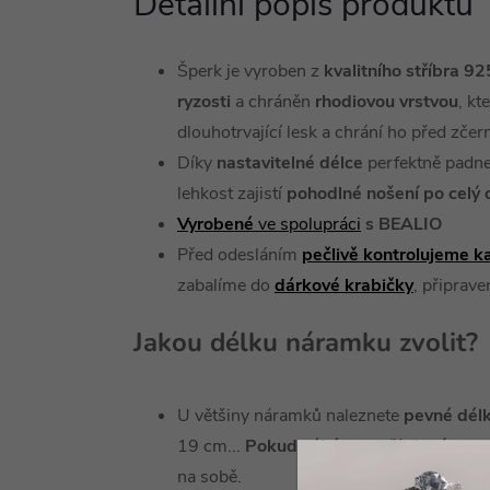
Detailní popis produktu
Šperk je vyroben z
kvalitního
stříbra 9
ryzosti
a chráněn
rhodiovou
vrstvou
, k
dlouhotrvající lesk a chrání ho před zče
Díky
nastavitelné délce
perfektně padne
lehkost zajistí
pohodlné nošení po celý 
Vyrobené
ve spolupráci
s BEALIO
Před odesláním
pečlivě kontrolujeme k
zabalíme do
dárkové
krabičky
, připrav
Jakou délku náramku zvolit?
U většiny náramků naleznete
pevné dél
19 cm...
Pokud váháte
, stačí si
vzít pro
na sobě.