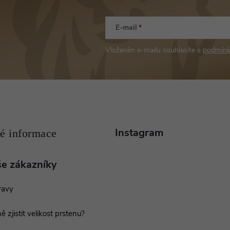
E-mail
Vložením e-mailu souhlasíte s
podmínk
Instagram
še zákazníky
ravy
ě zjistit velikost prstenu?