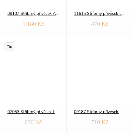
t
t
09107 Stříbrný přívěsek AUTO sporťák
11615 Stříbrný přívěsek LESKLÝ ČTYŘLÍSTEK
ů
ů
1 180 Kč
470 Kč
Tip
07053 Stříbrný přívěsek LETÍCÍ ANDĚL
09187 Stříbrný přívěsek MEČ
630 Kč
710 Kč