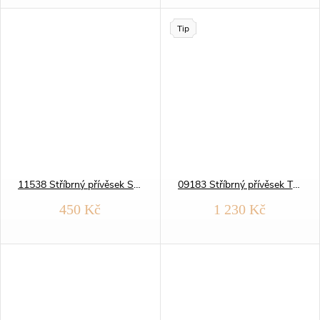
Tip
11538 Stříbrný přívěsek SRDCE
09183 Stříbrný přívěsek TENISOVÁ raketa
450 Kč
1 230 Kč