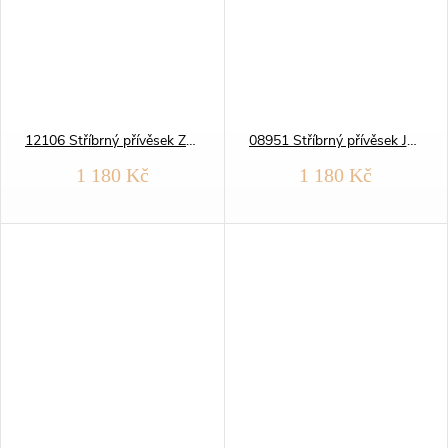
12106 Stříbrný přívěsek ZÁŘIVÝ MEDVÍDEK
08951 Stříbrný přívěsek JEDNOROŽEC zářivý
1 180 Kč
1 180 Kč