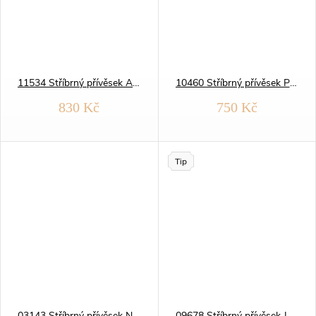
11534 Stříbrný přívěsek ANDĚLSKÉ KŘÍDLO
10460 Stříbrný přívěsek PES kokršpaněl
830 Kč
750 Kč
Tip
03143 Stříbrný přívěsek NOTA
09678 Stříbrný přívěsek JEŠTĚRKA