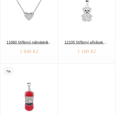
e
p
Abecedně
n
i
í
s
p
11060 Stříbrný náhrdelník SRDÍČKO jemné
12105 Stříbrný přívěsek MEDVÍDEK zirkon
p
1 840 Kč
1 180 Kč
r
r
o
o
Tip
d
d
u
u
k
k