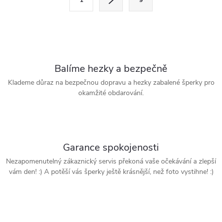
1
9
t
á
r
d
á
a
n
k
c
Balíme hezky a bezpečně
o
Klademe důraz na bezpečnou dopravu a hezky zabalené šperky pro
í
v
okamžité obdarování.
á
p
n
r
í
Garance spokojenosti
v
Nezapomenutelný zákaznický servis překoná vaše očekávání a zlepší
k
vám den! :) A potěší vás šperky ještě krásnější, než foto vystihne! :)
y
v