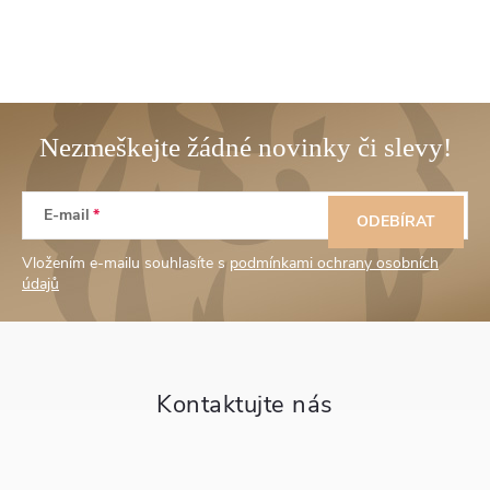
Z
E-mail
á
ODEBÍRAT
Vložením e-mailu souhlasíte s
podmínkami ochrany osobních
p
údajů
a
t
í