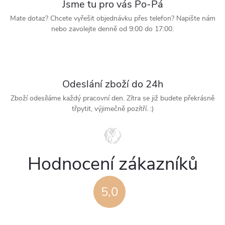
Jsme tu pro vás Po-Pá
ý
Mate dotaz? Chcete vyřešit objednávku přes telefon? Napište nám
p
nebo zavolejte denně od 9:00 do 17:00.
i
s
Odeslání zboží do 24h
u
Zboží odesíláme každý pracovní den. Zítra se již budete překrásně
třpytit, výjimečně pozítří. :)
Hodnocení zákazníků
5,0