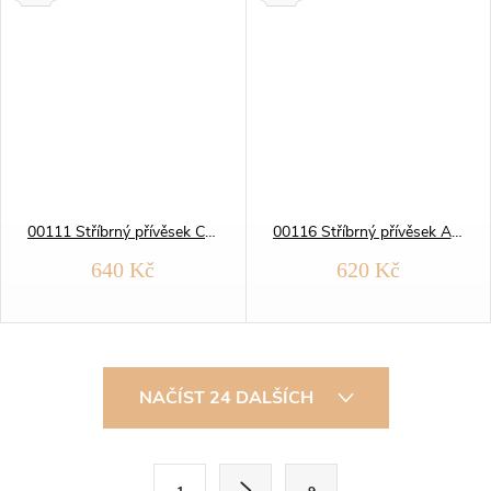
00111 Stříbrný přívěsek CYKLISTA
00116 Stříbrný přívěsek ANDĚL medailon
640 Kč
620 Kč
O
NAČÍST 24 DALŠÍCH
v
l
S