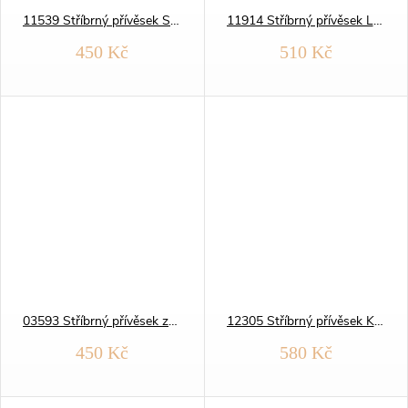
11539 Stříbrný přívěsek SRDCE
11914 Stříbrný přívěsek LESKLÝ ANDĚL
450 Kč
510 Kč
03593 Stříbrný přívěsek znamení zvěrokruhu pergamen STŘELEC
12305 Stříbrný přívěsek KŮŇ hlava
450 Kč
580 Kč