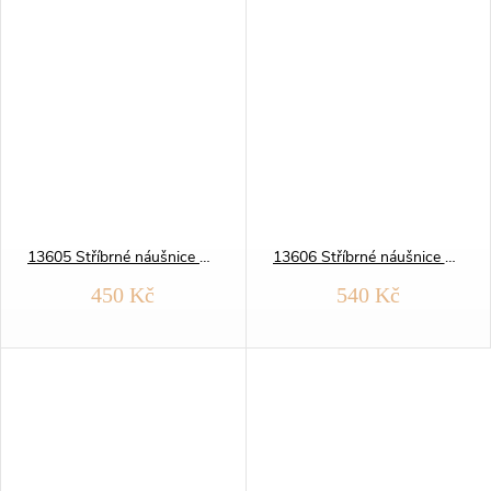
13605 Stříbrné náušnice KRUHY 13 mm zlacené
13606 Stříbrné náušnice KRUHY 15 mm zlacené
450 Kč
540 Kč