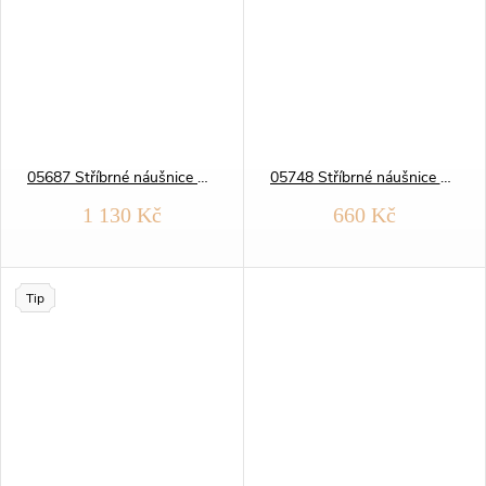
05687 Stříbrné náušnice pecky KAMÍNEK 7x7 mm
05748 Stříbrné náušnice HLADKÉ KRUHY 16 mm
1 130 Kč
660 Kč
Tip