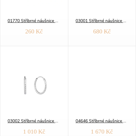
í
s
p
01770 Stříbrné náušnice KAMÍNEK 3 mm
03001 Stříbrné náušnice BROUŠENÉ KRUHY 15 mm
p
260 Kč
680 Kč
r
r
o
o
d
d
u
u
k
k
t
t
03002 Stříbrné náušnice BROUŠENÉ KRUHY 20 mm
04646 Stříbrné náušnice BROUŠENÉ KRUHY 15 mm
ů
ů
1 010 Kč
1 670 Kč