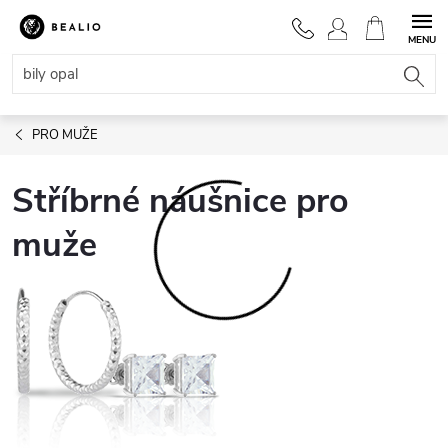
Přejít
na
NÁKUPNÍ
obsah
KOŠÍK
PRO MUŽE
Stříbrné náušnice pro
muže