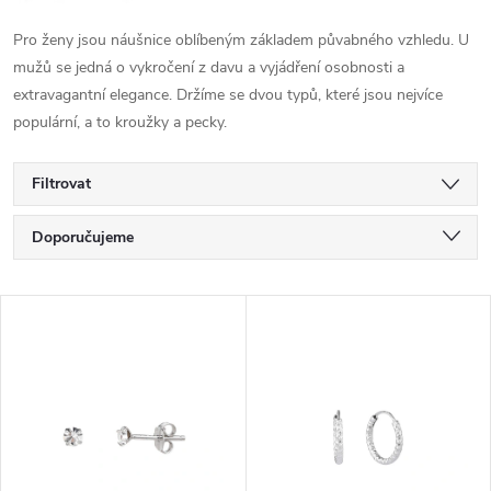
Pro ženy jsou náušnice oblíbeným základem půvabného vzhledu. U
mužů se jedná o vykročení z davu a vyjádření osobnosti a
extravagantní elegance. Držíme se dvou typů, které jsou nejvíce
populární, a to kroužky a pecky.
Filtrovat
Ř
Doporučujeme
a
Nejlevnější
V
Nejdražší
z
ý
Nejprodávanější
e
p
Abecedně
n
i