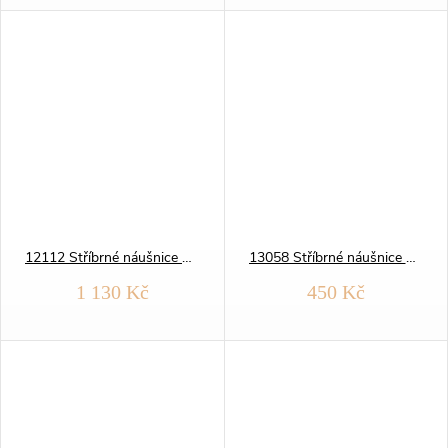
12112 Stříbrné náušnice KROUŽKY 15 mm
13058 Stříbrné náušnice KRUHY 13 mm
1 130 Kč
450 Kč