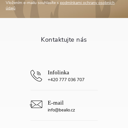
Vložením e-mailu souhlasíte s
podmínkami ochrany osobních
p
údajů
a
t
í
+420 777 036 707
info
@
bealio.cz