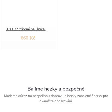
13607 Stříbrné náušnice KRUHY 17 mm zlacené
660 Kč
O
v
l
Balíme hezky a bezpečně
á
Klademe důraz na bezpečnou dopravu a hezky zabalené šperky pro
okamžité obdarování.
d