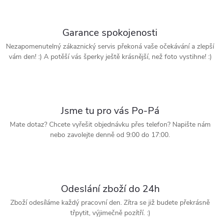
a
c
Garance spokojenosti
í
Nezapomenutelný zákaznický servis překoná vaše očekávání a zlepší
vám den! :) A potěší vás šperky ještě krásnější, než foto vystihne! :)
p
r
v
Jsme tu pro vás Po-Pá
k
Mate dotaz? Chcete vyřešit objednávku přes telefon? Napište nám
nebo zavolejte denně od 9:00 do 17:00.
y
v
ý
Odeslání zboží do 24h
p
Zboží odesíláme každý pracovní den. Zítra se již budete překrásně
třpytit, výjimečně pozítří. :)