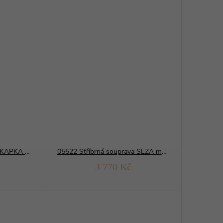
04032 Stříbrná souprava KAPKA světle modrá
05522 Stříbrná souprava SLZA modrý OPÁL
3 770 Kč