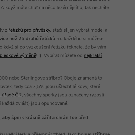
 A když máte chuť na něco ležérnějšího, tak necháte
iv z
řetízků pro přívěsky
, stačí si jen vybrat model a
více než 25 druhů řetízků
a u každého si můžete
A co když si po vyzkoušení řetízku řeknete, že by vám
bleskové výměně
! :) Vybírat můžete od
nejkratší
1000 nebo Sterlingové stříbro? Oboje znamená to
bytek, tedy cca 7,5% jsou ušlechtilé kovy, které
 úřadě ČR
, všechny šperky jsou označeny ryzostí
í každá zvlášť) jsou opuncované.
o,
aby šperk krásně zářil a chránil se
před
u velký lesk a příjemný vzhled. Jako
bonus stříbrné