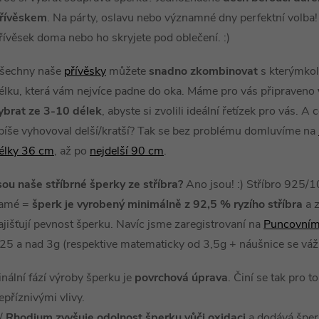
řívěskem
. Na párty, oslavu nebo významné dny perfektní volba!
řívěsek doma nebo ho skryjete pod oblečení. :)
á
d
šechny naše
přívěsky
můžete
snadno zkombinovat
s kterýmkol
élku, která vám nejvíce padne do oka. Máme pro vás připraveno
a
ybrat ze 3-10 délek
, abyste si zvolili ideální řetízek pro vás. 
c
píše vyhovoval delší/kratší? Tak se bez problému domluvíme na
élky 36 cm
, až po
nejdelší 90 cm
.
p
sou naše stříbrné šperky ze stříbra?
Ano jsou! :) Stříbro 925/
amé =
šperk je vyrobený minimálně z 92,5 % ryzího stříbra
a z
ajišťují pevnost šperku. Navíc jsme zaregistrovaní na
Puncovním
v
25 a nad 3g (respektive matematicky od 3,5g + náušnice se váž
k
inální fází výroby šperku je
povrchová úprava
. Činí se tak pro t
y
epříznivými vlivy.
/
Rhodium zvyšuje odolnost šperku vůči oxidaci
a dodává šperk