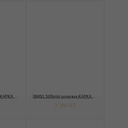
13350 Stříbrná souprava KAPKA karmínový OPÁL
08491 Stříbrná souprava KAPKA fialová
2 360 Kč