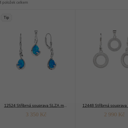
4
položek celkem
z
V
Tip
e
ý
n
p
p
s
r
p
o
r
d
12524 Stříbrná souprava SLZA modrý OPÁL
o
3 350 Kč
2 990 Kč
u