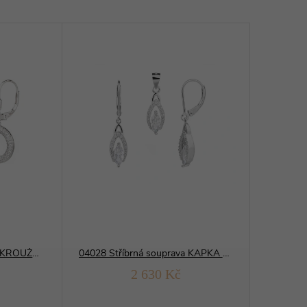
12448 Stříbrná souprava KROUŽKY visací
04028 Stříbrná souprava KAPKA bílá
2 630 Kč