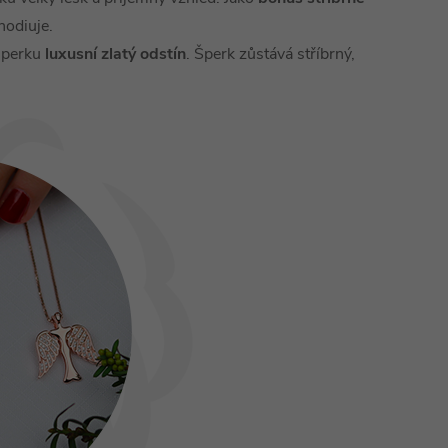
rhodiuje.
 šperku
luxusní zlatý odstín
. Šperk zůstává stříbrný,