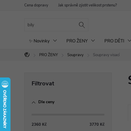
Přejít
Cena dopravy
Jak správně zjistit velikost prstenu?
Re
na
obsah
✨ Novinky
PRO ŽENY
PRO DĚTI
PRO ŽENY
Soupravy
Soupravy visací
Domů
P
o
Dle ceny
s
t
2360
Kč
3770
Kč