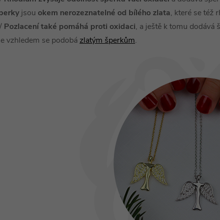
v
perky
jsou
okem nerozeznatelné od bílého zlata
, které se též 
ý
/
Pozlacení také pomáhá proti oxidaci
, a ještě k tomu dodává
le vzhledem se podobá
zlatým šperkům
.
p
s
u