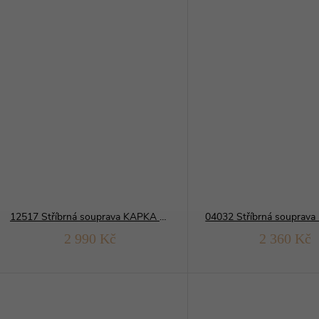
12517 Stříbrná souprava KAPKA modrý OPÁL
2 990 Kč
2 360 Kč