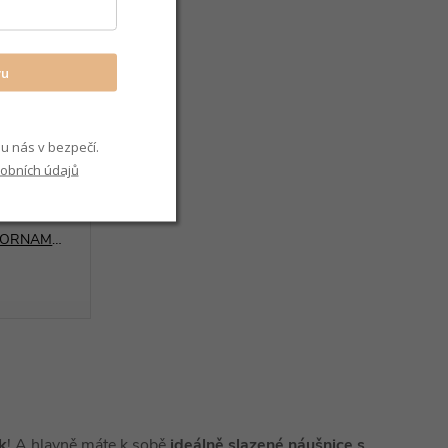
vu
u nás v bezpečí.
obních údajů
13811 Stříbrná souprava ORNAMENT visací
k
! A hlavně máte k sobě
ideálně slazené náušnice s