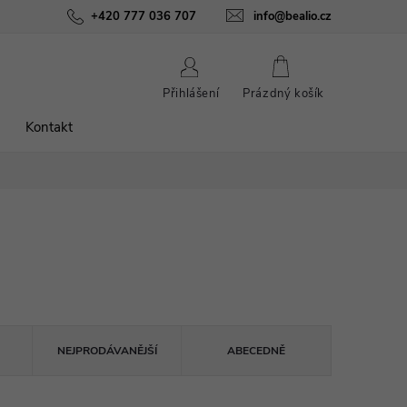
ínky
Podmínky ochrany osobních údajů
+420 777 036 707
info@bealio.cz
O nás
Péče o šperky
NÁKUPNÍ
Přihlášení
Prázdný košík
KOŠÍK
Kontakt
NEJPRODÁVANĚJŠÍ
ABECEDNĚ