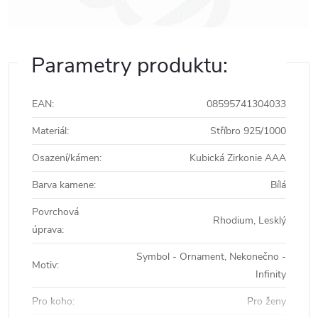
Parametry produktu:
EAN
:
08595741304033
Materiál
:
Stříbro 925/1000
Osazení/kámen
:
Kubická Zirkonie AAA
Barva kamene
:
Bílá
Povrchová
Rhodium, Lesklý
úprava
:
Symbol - Ornament, Nekonečno -
Motiv
:
Infinity
Pro koho
:
Pro ženy