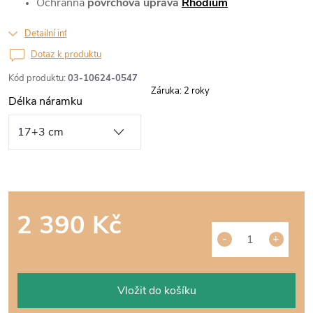
Ochranná
povrchová úprava
Rhodium
Detailní informace
Dotaz k produktu
Kód produktu:
03-10624-0547
Záruka
:
2 roky
Délka náramku
2 390 Kč
Měrná
cena:
Vložit do košíku