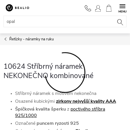
Přejít
na
NÁKUPNÍ
obsah
KOŠÍK
Řetízky - náramky na ruku
10624 Stříbrný náramek
NEKONEČNO kombinované
Stříbrný náramek s motivem nekonečna
Osazené kubickými
zirkony nejvyšší kvality AAA
Špičková kvalita šperku
z
poctivého stříbra
925/1000
Označené
puncem ryzosti 925