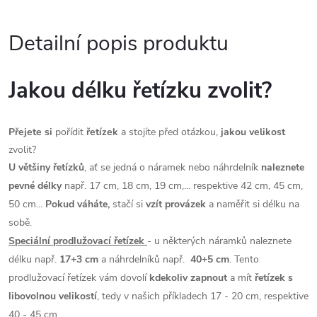
Detailní popis produktu
Jakou délku řetízku zvolit?
Přejete si
pořídit
řetízek
a stojíte před otázkou,
jakou velikost
zvolit?
U většiny řetízků
, ať se jedná o náramek nebo náhrdelník
naleznete
pevné délky
např. 17 cm, 18 cm, 19 cm,... respektive 42 cm, 45 cm,
50 cm...
Pokud váháte,
stačí si
vzít provázek
a naměřit si délku na
sobě.
Speciální prodlužovací řetízek
- u některých náramků naleznete
délku např.
17+3 cm
a náhrdelníků např.
40+5 cm
. Tento
prodlužovací řetízek vám dovolí
kdekoliv zapnout
a mít
řetízek s
libovolnou velikostí
, tedy v našich příkladech 17 - 20 cm, respektive
40 - 45 cm.