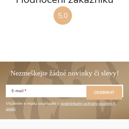
5,0
Z
E-mail
á
ODEBÍRAT
Vložením e-mailu souhlasíte s
podmínkami ochrany osobních
p
údajů
a