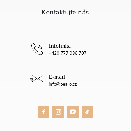
t
í
+420 777 036 707
info
@
bealio.cz