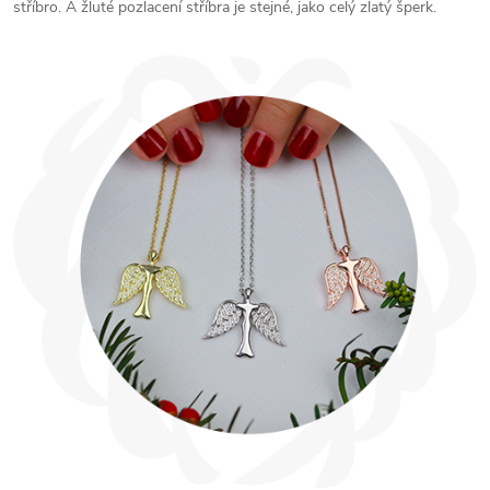
stříbro. A žluté pozlacení stříbra je stejné, jako celý zlatý šperk.