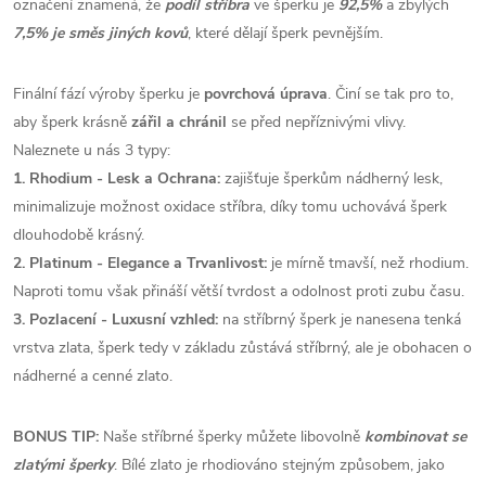
označení znamená, že
podíl stříbra
ve šperku je
92,5%
a zbylých
7,5% je směs jiných kovů
, které dělají šperk pevnějším.
Finální fází výroby šperku je
povrchová úprava
. Činí se tak pro to,
aby šperk krásně
zářil a chránil
se před nepříznivými vlivy.
Naleznete u nás 3 typy:
1. Rhodium - Lesk a Ochrana:
zajišťuje šperkům nádherný lesk,
minimalizuje možnost oxidace stříbra, díky tomu uchovává šperk
dlouhodobě krásný.
2. Platinum - Elegance a Trvanlivost:
je mírně tmavší, než rhodium.
Naproti tomu však přináší větší tvrdost a odolnost proti zubu času.
3. Pozlacení - Luxusní vzhled:
na stříbrný šperk je nanesena tenká
vrstva zlata, šperk tedy v základu zůstává stříbrný, ale je obohacen o
nádherné a cenné zlato.
BONUS TIP:
Naše stříbrné šperky můžete libovolně
kombinovat se
zlatými šperky
. Bílé zlato je rhodiováno stejným způsobem, jako