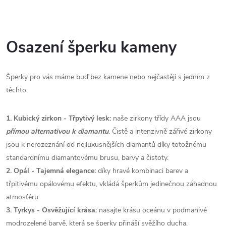
Osazení šperku kameny
Šperky pro vás máme buď bez kamene nebo nejčastěji s jedním z
těchto:
1. Kubický zirkon - Třpytivý lesk:
naše zirkony třídy AAA jsou
přímou alternativou k diamantu
. Čistě a intenzivně zářivé zirkony
jsou k nerozeznání od nejluxusnějších diamantů díky totožnému
standardnímu diamantovému brusu, barvy a čistoty.
2. Opál - Tajemná elegance:
díky hravé kombinaci barev a
třpitivému opálovému efektu, vkládá šperkům jedinečnou záhadnou
atmosféru.
3. Tyrkys - Osvěžující krása:
nasajte krásu oceánu v podmanivé
modrozelené barvě, která se šperky přináší svěžího ducha.