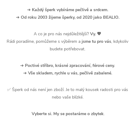
➔
Každý šperk vybíráme pečlivě a srdcem.
➔
Od roku 2003 žijeme šperky, od 2020 jako BEALIO.
A co je pro nás nejdůležitější?
Vy. 💖
Rádi poradíme, pomůžeme s výběrem a
jsme tu pro vás
, kdykoliv
budete potřebovat.
➔
Poctivé stříbro, krásné zpracování, férové ceny.
➔
Vše skladem, rychle u vás, pečlivě zabalené.
✅ Šperk od nás není jen zboží. Je to malý kousek radosti pro vás
nebo vaše blízké.
Vyberte si. My se postaráme o zbytek
.