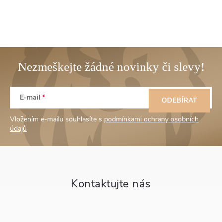
Z
E-mail
á
ODEBÍRAT
Vložením e-mailu souhlasíte s
podmínkami ochrany osobních
p
údajů
a
t
í