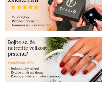
r
á
s
y