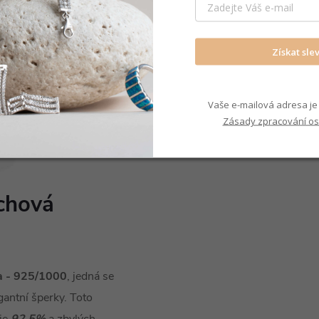
Získat sle
Vaše e-mailová adresa je 
Zásady zpracování os
rchová
ra - 925/1000
, jedná se
egantní šperky. Toto