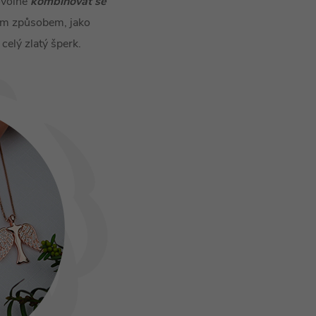
ovolně
kombinovat se
jným způsobem, jako
 celý zlatý šperk.