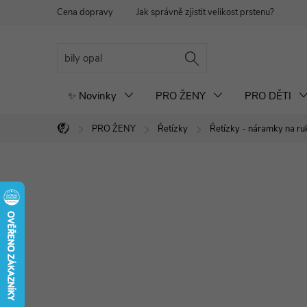
Přejít
Cena dopravy
Jak správně zjistit velikost prstenu?
Re
na
obsah
✨ Novinky
PRO ŽENY
PRO DĚTI
PRO ŽENY
Řetízky
Řetízky - náramky na ru
Domů