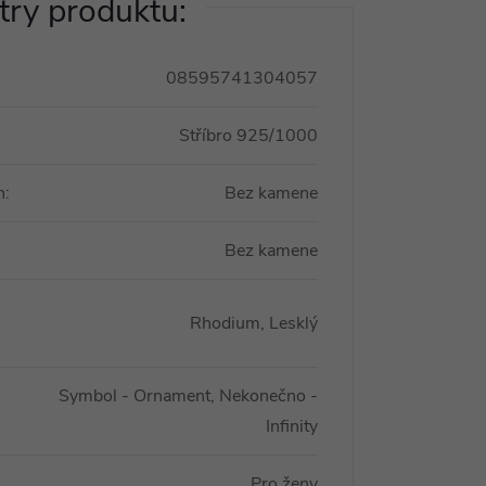
ry produktu:
08595741304057
Stříbro 925/1000
n
:
Bez kamene
Bez kamene
Rhodium, Lesklý
Symbol - Ornament, Nekonečno -
Infinity
Pro ženy