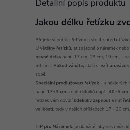
Detailní popis produktu
Jakou délku řetízku zvo
Přejete si
pořídit
řetízek
a stojíte před otázk
U většiny řetízků
, ať se jedná o náramek nebo
pevné délky
např. 17 cm, 18 cm, 19 cm,... re
50 cm...
Pokud váháte,
stačí si
vzít provázek
sobě.
Speciální prodlužovací řetízek
- u některých
např.
17+3 cm
a náhrdelníků např.
40+5 cm
řetízek vám dovolí
kdekoliv zapnout
a mít
řet
velikostí
, tedy v našich příkladech 17 - 20 cm
TIP pro Náramek:
je důležité, aby vás neškrti