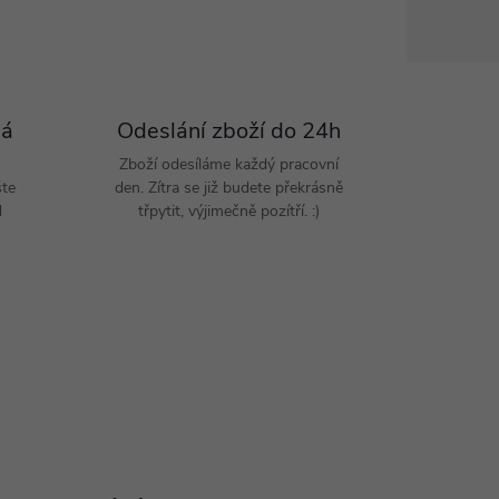
Pá
Odeslání zboží do 24h
Zboží odesíláme každý pracovní
šte
den. Zítra se již budete překrásně
d
třpytit, výjimečně pozítří. :)