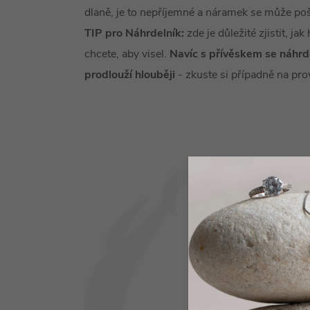
dlaně, je to nepříjemné a náramek se může poš
TIP pro Náhrdelník:
zde je důležité zjistit, ja
chcete, aby visel.
Navíc s přívěskem se náhrde
prodlouží
hlouběji
- zkuste si případně na pro