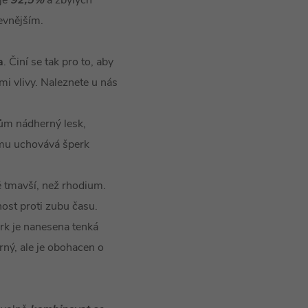
je
92,5%
a zbylých
pevnějším.
a
. Činí se tak pro to, aby
mi vlivy. Naleznete u nás
kům nádherný lesk,
omu uchovává šperk
 tmavší, než rhodium.
nost proti zubu času.
rk je nanesena tenká
brný, ale je obohacen o