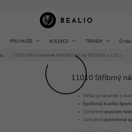
klamace a výměna šperků
Odstoupení od smlouvy
Obchodní podm
PRO MUŽE
KOLEKCE
TRENDY
O nás
ku
11010 Stříbrný náramek NEKONEČNO
Ag 925/1000; ≥ 1,27 g
11010 Stříbrný 
Stříbrný náramek s mo
Špičková kvalita šper
Označené
puncem ryzo
Ochranná
povrchová ú