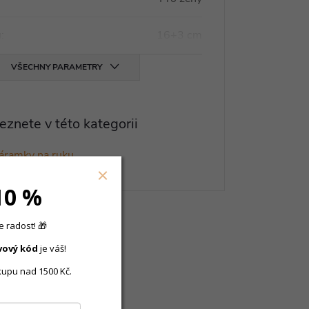
u
:
16+3 cm
VŠECHNY PARAMETRY
eznete v této kategorii
náramky na ruku
10 %
 radost! 🎁
vový
kód
je váš!
kupu nad 1500 Kč.