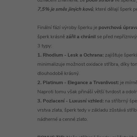
označení znamená, že
podíl stříbra
ve šperku 
7,5% je směs jiných kovů
, které dělají šperk 
Finální fází výroby šperku je
povrchová úprav
šperk krásně
zářil a chránil
se před nepříznivý
3 typy:
1. Rhodium - Lesk a Ochrana:
zajišťuje šper
minimalizuje možnost oxidace stříbra, díky t
dlouhodobě krásný.
2. Platinum - Elegance a Trvanlivost:
je mírně
Naproti tomu však přináší větší tvrdost a odol
3. Pozlacení - Luxusní vzhled:
na stříbrný špe
vrstva zlata, šperk tedy v základu zůstává stří
nádherné a cenné zlato.