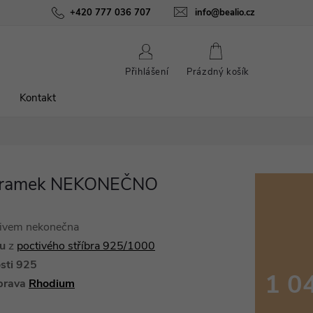
ínky
Podmínky ochrany osobních údajů
+420 777 036 707
info@bealio.cz
O nás
Péče o šperky
NÁKUPNÍ
Přihlášení
Prázdný košík
KOŠÍK
Kontakt
náramek NEKONEČNO
tivem nekonečna
ku
z
poctivého stříbra 925/1000
sti 925
1 0
prava
Rhodium
Měrná