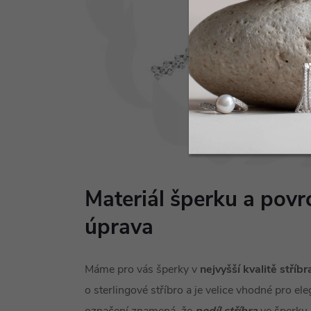
Materiál šperku a pov
úprava
Máme pro vás šperky v
nejvyšší kvalitě stříb
o sterlingové stříbro a je velice vhodné pro el