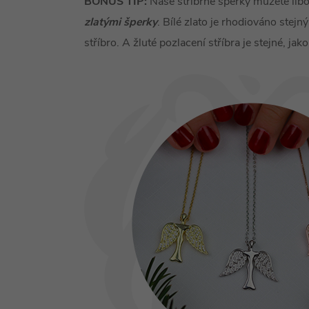
BONUS TIP:
Naše stříbrné šperky můžete lib
zlatými šperky
. Bílé zlato je rhodiováno ste
stříbro. A žluté pozlacení stříbra je stejné, jako