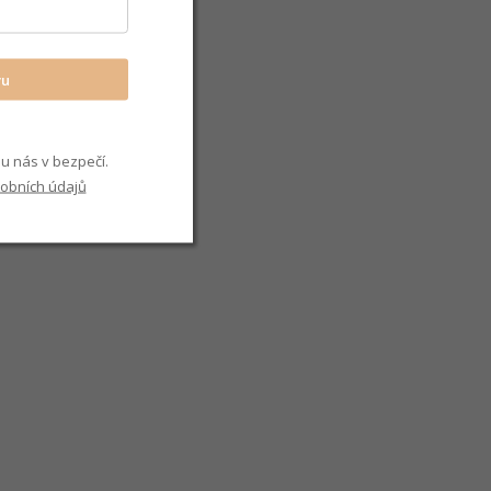
vu
u nás v bezpečí.
obních údajů