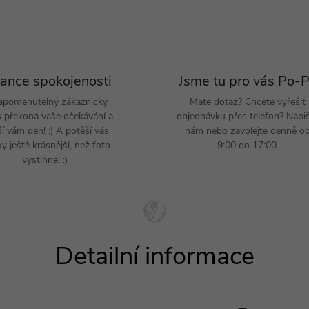
ance spokojenosti
Jsme tu pro vás Po-
apomenutelný zákaznický
Mate dotaz? Chcete vyřešit
s překoná vaše očekávání a
objednávku přes telefon? Napi
ší vám den! :) A potěší vás
nám nebo zavolejte denně o
y ještě krásnější, než foto
9:00 do 17:00.
vystihne! :)