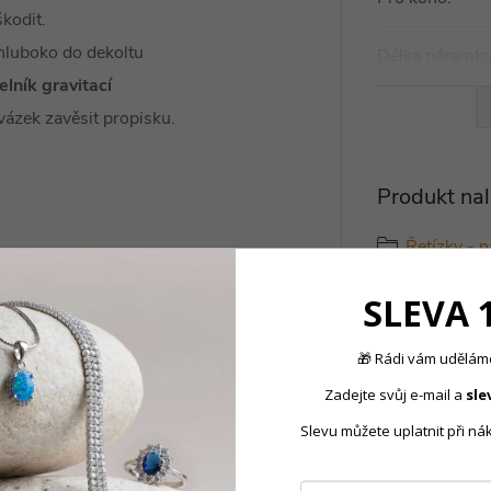
kodit.
k hluboko do dekoltu
Délka náramk
lník gravitací
vázek zavěsit propisku.
Produkt nal
Řetízky - 
SLEVA 
🎁 Rádi vám uděláme
Zadejte svůj e-mail a
sle
Slevu můžete uplatnit při ná