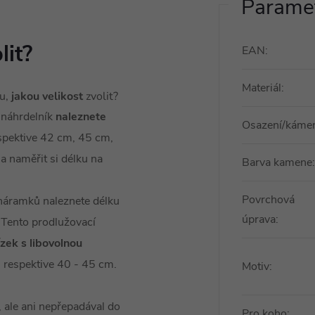
Paramet
lit?
EAN
:
Materiál
:
ou,
jakou velikost
zvolit?
 náhrdelník
naleznete
Osazení/káme
spektive 42 cm, 45 cm,
a naměřit si délku na
Barva kamene
:
Povrchová
 náramků naleznete délku
úprava
:
. Tento prodlužovací
ízek s libovolnou
, respektive 40 - 45 cm.
Motiv
:
l, ale ani nepřepadával do
Pro koho
: