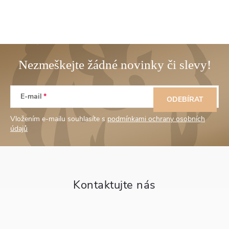
Z
E-mail
á
ODEBÍRAT
Vložením e-mailu souhlasíte s
podmínkami ochrany osobních
p
údajů
a
t
í