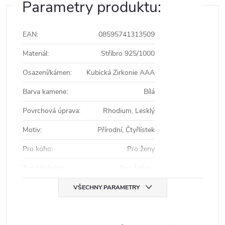
Parametry produktu:
EAN
:
08595741313509
Materiál
:
Stříbro 925/1000
Osazení/kámen
:
Kubická Zirkonie AAA
Barva kamene
:
Bílá
Povrchová úprava
:
Rhodium, Lesklý
Motiv
:
Přírodní, Čtyřlístek
Pro koho
:
Pro ženy
Typ přívěsku
:
Bez řetízku
VŠECHNY PARAMETRY