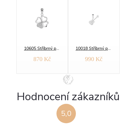
14230 Stříbrný přívěsek HOUSLOVÝ KLÍČ
10605 Stříbrný přívěsek ČTYŘLÍSTEK
10018 Stříbrný přívěsek KYTARA
č
870 Kč
990 Kč
Hodnocení zákazníků
5,0