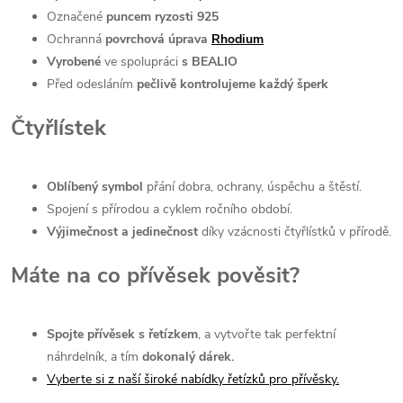
Označené
puncem ryzosti 925
Ochranná
povrchová úprava
Rhodium
Vyrobené
ve spolupráci
s BEALIO
Před odesláním
pečlivě kontrolujeme každý šperk
Čtyřlístek
Oblíbený symbol
přání dobra, ochrany, úspěchu a štěstí.
Spojení s přírodou a cyklem ročního období.
Výjimečnost a jedinečnost
díky vzácnosti čtyřlístků v přírodě.
Máte na co přívěsek pověsit?
Spojte přívěsek s řetízkem
, a vytvořte tak perfektní
náhrdelník, a tím
dokonalý dárek.
Vyberte si z naší široké nabídky řetízků pro přívěsky.