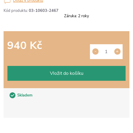
Dotaz k produktu
Kód produktu:
03-10603-2467
Záruka
:
2 roky
940 Kč
Měrná
cena:
Vložit do košíku
Skladem