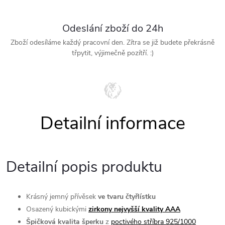
Odeslání zboží do 24h
Zboží odesíláme každý pracovní den. Zítra se již budete překrásně
třpytit, výjimečně pozítří. :)
Detailní popis produktu
Krásný jemný přívěsek
ve tvaru čtyřlístku
Osazený kubickými
zirkony nejvyšší kvality AAA
Špičková kvalita šperku
z
poctivého stříbra 925/1000