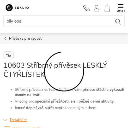
Přejít
na
NÁKUPNÍ
obsah
KOŠÍK
Přívěsky pro radost
Tip
10603 Stříbrný přívěsek LESKLÝ
ČTYŘLÍSTEK
Stříbrný přívěsek ve tvaru čtyřlístku
vám přinese štěstí a vykouzlí
úsměv na tváři.
Vhodný pro
speciální příležitosti, ale i běžné denní aktivity.
Jemně
doplní váš outfit
nepřekonatelným leskem.
Detailní informace