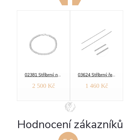
01281 Stříbrný řetízek BRILANTINA 2 mm
02381 Stříbrný náramek PANCER 100
03624 Stříbrný řetízek PANCER 050
č
2 500 Kč
1 460 Kč
Hodnocení zákazníků