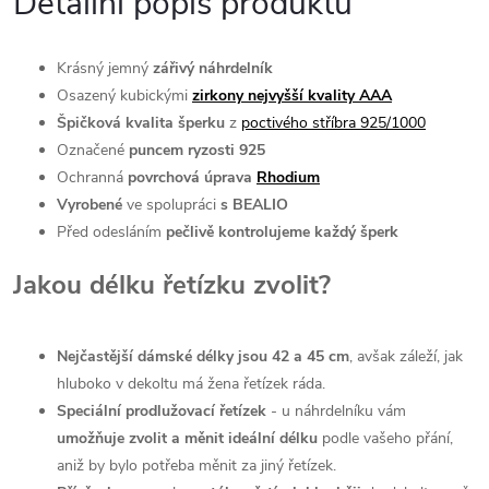
Detailní popis produktu
Krásný jemný
zářivý náhrdelník
Osazený kubickými
zirkony nejvyšší kvality AAA
Špičková kvalita šperku
z
poctivého stříbra 925/1000
Označené
puncem ryzosti 925
Ochranná
povrchová úprava
Rhodium
Vyrobené
ve spolupráci
s BEALIO
Před odesláním
pečlivě kontrolujeme každý šperk
Jakou délku řetízku zvolit?
Nejčastější dámské délky jsou 42 a 45 cm
, avšak záleží, jak
hluboko v dekoltu má žena řetízek ráda.
Speciální prodlužovací řetízek
- u náhrdelníku vám
umožňuje zvolit a měnit ideální délku
podle vašeho přání,
aniž by bylo potřeba měnit za jiný řetízek.