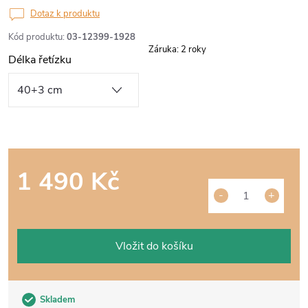
Dotaz k produktu
Kód produktu:
03-12399-1928
Záruka
:
2 roky
Délka řetízku
1 490 Kč
Měrná
cena:
Vložit do košíku
Skladem