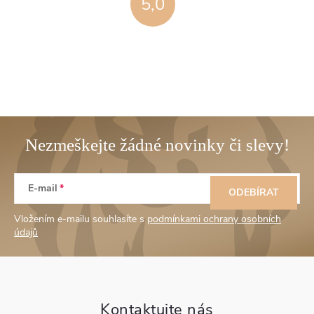
5,0
Z
E-mail
á
ODEBÍRAT
Vložením e-mailu souhlasíte s
podmínkami ochrany osobních
p
údajů
a
t