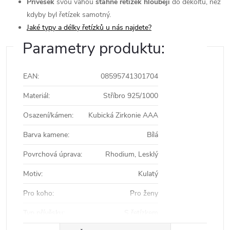
Přívěsek
svou vahou
stáhne řetízek hlouběji
do dekoltu, než
kdyby byl řetízek samotný.
Jaké typy a délky řetízků u nás najdete?
Parametry produktu:
EAN
:
08595741301704
Materiál
:
Stříbro 925/1000
Osazení/kámen
:
Kubická Zirkonie AAA
Barva kamene
:
Bílá
Povrchová úprava
:
Rhodium, Lesklý
Motiv
:
Kulatý
Pro koho
:
Pro ženy
Typ přívěsku
:
S řetízkem