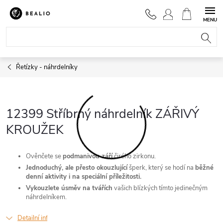
Přejít
na
NÁKUPNÍ
obsah
KOŠÍK
Řetízky - náhrdelníky
12399 Stříbrný náhrdelník ZÁŘIVÝ
KROUŽEK
Ověnčete se
podmanivou září
čirého zirkonu.
Jednoduchý, ale přesto okouzlující
šperk, který se hodí na
běžné
denní aktivity i na speciální příležitosti.
Vykouzlete úsměv na tvářích
vašich blízkých tímto jedinečným
náhrdelníkem.
Detailní informace