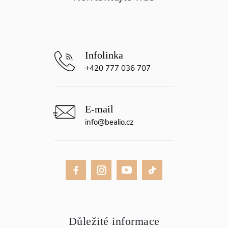
í
+420 777 036 707
info
@
bealio.cz