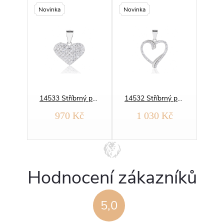
Novinka
Novinka
Novi
14543 Stříbrný přívěsek SRDCE A NEKONEČNO zlacený
14533 Stříbrný přívěsek SRDCE
14532 Stříbrný přívěsek SRDCE
970 Kč
1 030 Kč
Hodnocení zákazníků
5,0