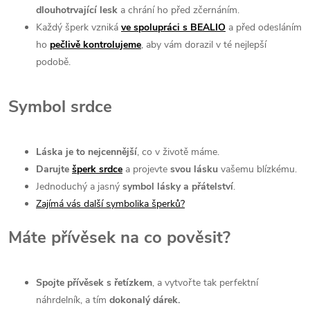
dlouhotrvající l
esk
a chrání ho před zčernáním.
Každý šperk vzniká
ve spolupráci s BEALIO
a před odesláním
ho
pečlivě kontrolujeme
, aby vám dorazil v té nejlepší
podobě.
Symbol srdce
Láska je to nejcennější
, co v životě máme.
Darujte
šperk srdce
a projevte
svou lásku
vašemu blízkému.
⁠Jednoduchý a jasný
symbol lásky a přátelství
.
Zajímá vás další symbolika šperků?
Máte přívěsek na co pověsit?
Spojte přívěsek s řetízkem
, a vytvořte tak perfektní
náhrdelník, a tím
dokonalý dárek.