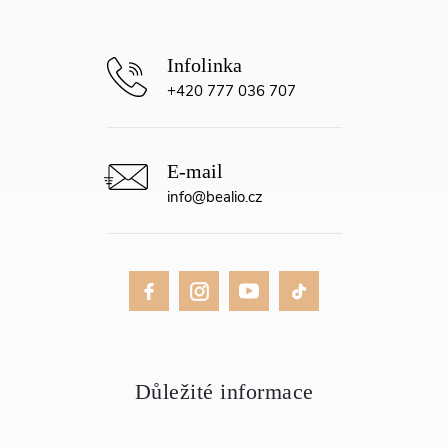
+420 777 036 707
info
@
bealio.cz