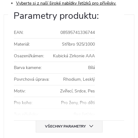
Vyberte si z naší široké nabídky řetízků pro přívěsky.
Parametry produktu:
EAN
:
08595741336744
Materiál
:
Stříbro 925/1000
Osazení/kámen
:
Kubická Zirkonie AAA
Barva kamene
:
Bílá
Povrchová úprava
:
Rhodium, Lesklý
Motiv
:
Zvířecí, Srdce, Pes
Pro koho
:
Pro ženy, Pro děti
Typ přívěsku
:
Bez řetízku
VŠECHNY PARAMETRY