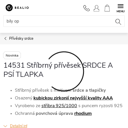
Přejít
na
NÁKUPNÍ
obsah
KOŠÍK
Přívěsky srdce
Novinka
14531 Stříbrný přívěsek SRDCE A
PSÍ TLAPKA
Stříbrný přívěsek
s motivem
srdce a tlapičky
Osazený
kubickou zirkonií nejvyšší kvality AAA
Vyrobeno
ze
stříbra 925/1000
s puncem ryzosti 925
Ochranná
povrchová úprava
rhodium
Detailní informace