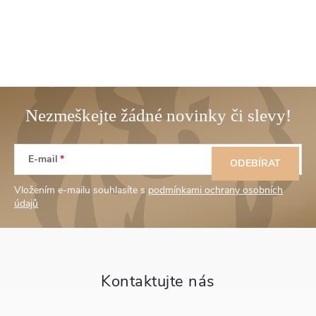
Z
E-mail
á
ODEBÍRAT
Vložením e-mailu souhlasíte s
podmínkami ochrany osobních
p
údajů
a
t
í