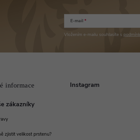
E-mail
Vložením e-mailu souhlasíte s
podmínk
Instagram
še zákazníky
ravy
ě zjistit velikost prstenu?