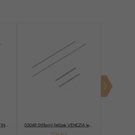
Tip
12056 Stříbrný řetízek BRILANTINA 1,5 mm
03048 Stříbrný řetízek VENEZIA lesklý
750 Kč