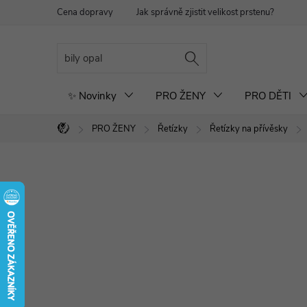
Přejít
Cena dopravy
Jak správně zjistit velikost prstenu?
Re
na
obsah
✨ Novinky
PRO ŽENY
PRO DĚTI
PRO ŽENY
Řetízky
Řetízky na přívěsky
Domů