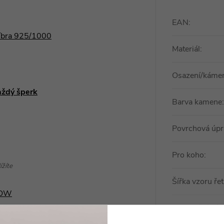
EAN
:
říbra 925/1000
Materiál
:
Osazení/káme
aždý šperk
Barva kamene
:
Povrchová úpr
Pro koho
:
ížíte
Šířka vzoru ře
LLOW
m
Orientační váh