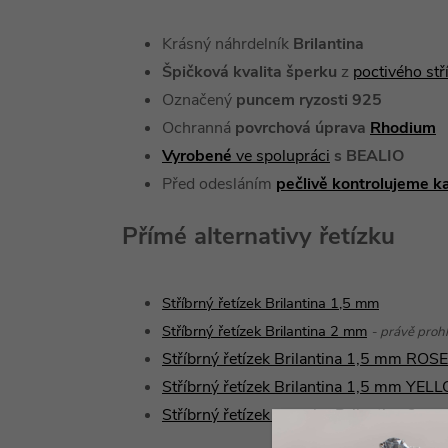
Krásný náhrdelník
Brilantina
Špičková kvalita šperku
z
poctivého st
Označený
puncem ryzosti 925
Ochranná
povrchová úprava
Rhodium
Vyrobené
ve spolupráci
s BEALIO
Před odesláním
pečlivě kontrolujeme k
Přímé alternativy řetízku
Stříbrný řetízek Brilantina 1,5 mm
Stříbrný řetízek Brilantina 2 mm
- právě prohl
Stříbrný řetízek Brilantina 1,5 mm ROSE
Stříbrný řetízek Brilantina 1,5 mm YE
Stříbrný řetízek na nohu Brilantina 2 m