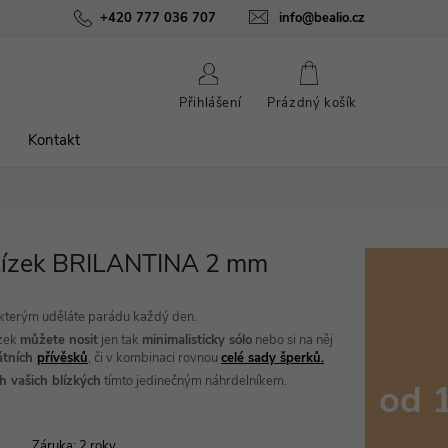
ínky
Podmínky ochrany osobních údajů
+420 777 036 707
info@bealio.cz
O nás
Péče o šperky
NÁKUPNÍ
Přihlášení
Prázdný košík
KOŠÍK
Kontakt
etízek BRILANTINA 2 mm
 kterým uděláte parádu každý den.
ízek
můžete nosit
jen tak
minimalisticky sólo
nebo si na něj
átních
přívěsků
, či v kombinaci rovnou
celé sady šperků.
h vašich blízkých
tímto jedinečným náhrdelníkem.
od
Měrná
Záruka
:
2 roky