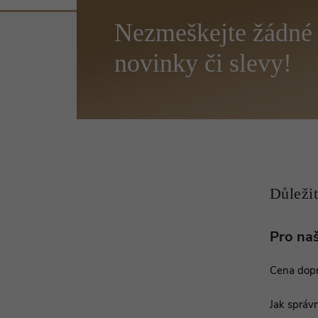
Z
á
p
a
t
í
Pro na
Cena dop
Jak správn