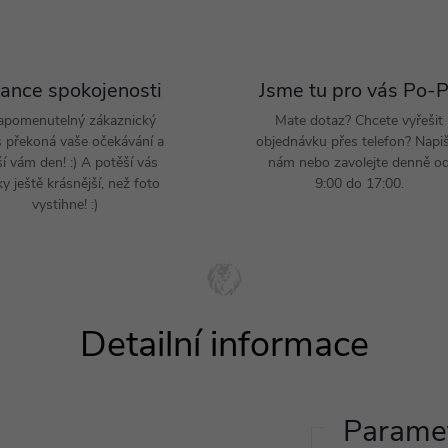
ance spokojenosti
Jsme tu pro vás Po-
apomenutelný zákaznický
Mate dotaz? Chcete vyřešit
s překoná vaše očekávání a
objednávku přes telefon? Napi
ší vám den! :) A potěší vás
nám nebo zavolejte denně o
y ještě krásnější, než foto
9:00 do 17:00.
vystihne! :)
Paramet