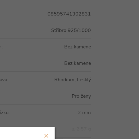
08595741302831
Stříbro 925/1000
n
:
Bez kamene
Bez kamene
ava
:
Rhodium, Lesklý
Pro ženy
tízku
:
2 mm
a
:
≥ 2,57 g