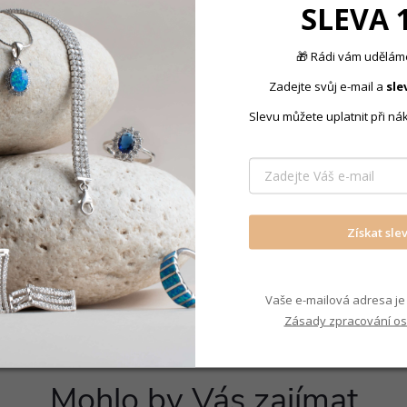
SLEVA 
🎁 Rádi vám uděláme
 cm
, avšak záleží, jak
Produkt nal
Zadejte svůj e-mail a
sle
Slevu můžete uplatnit při ná
uběji
do dekoltu, než
Řetízky na
Získat sle
Vaše e-mailová adresa je 
Zásady zpracování os
Mohlo by Vás zajímat