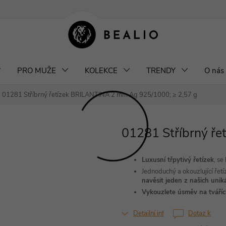
klamace a výměna šperků
Odstoupení od smlouvy
Obchodní podm
PRO MUŽE
KOLEKCE
TRENDY
O nás
01281 Stříbrný řetízek BRILANTINA 2 mm
Ag 925/1000; ≥ 2,57 g
01281 Stříbrný ř
Luxusní třpytivý řetízek
, se
Jednoduchý a okouzlující řet
navěsit jeden z našich unik
Vykouzlete úsměv na tváříc
Detailní informace
Dotaz k