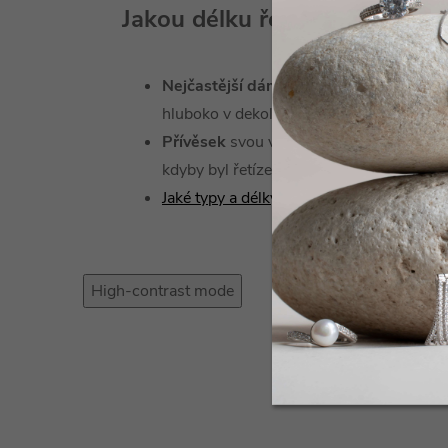
Jakou délku řetízku zvolit?
Nejčastější dámské délky jsou 42 a 45
hluboko v dekoltu má žena řetízek ráda.
Přívěsek
svou vahou
stáhne řetízek hlo
kdyby byl řetízek samotný.
Jaké typy a délky řetízků u nás najdete?
High-contrast mode