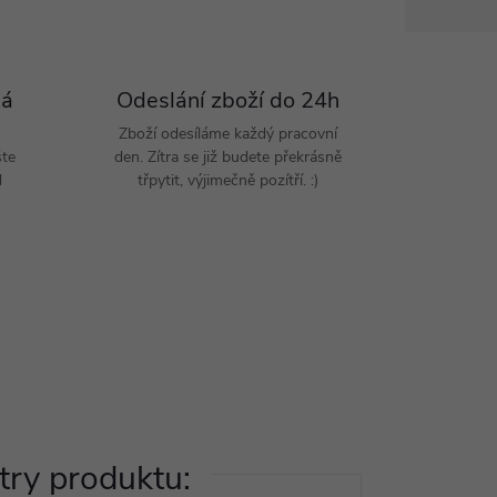
Pá
Odeslání zboží do 24h
Zboží odesíláme každý pracovní
šte
den. Zítra se již budete překrásně
d
třpytit, výjimečně pozítří. :)
ry produktu: