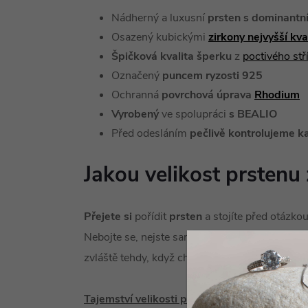
Nádherný a luxusní
prsten s dominant
Osazený kubickými
zirkony nejvyšší kv
Špičková kvalita šperku
z
poctivého st
Označený
puncem ryzosti 925
Ochranná
povrchová úprava
Rhodium
Vyrobený
ve spolupráci
s BEALIO
Před odesláním
pečlivě kontrolujeme k
Jakou velikost prstenu 
Přejete si
pořídit
prsten
a stojíte před otázko
Nebojte se, nejste sami! Tato situace může být
zvláště tehdy, když chcete koupit prsten jako 
Tajemství velikosti prstenu
je vlastně velice 