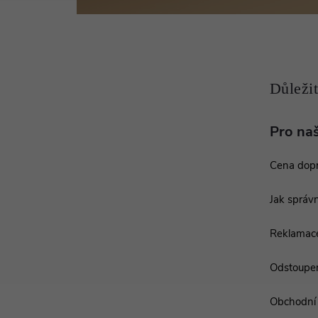
a
t
í
Pro na
Cena dop
Jak správn
Reklamac
Odstoupen
Obchodní