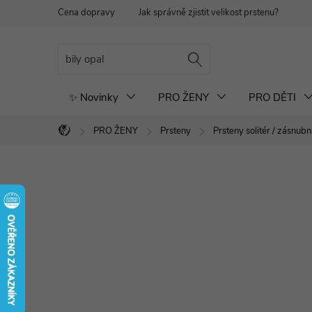
Přejít
Cena dopravy
Jak správně zjistit velikost prstenu?
Re
na
obsah
✨ Novinky
PRO ŽENY
PRO DĚTI
PRO ŽENY
Prsteny
Prsteny solitér / zásnubn
Domů