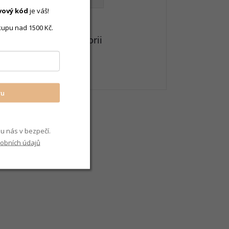
vový
kód
je váš!
kupu nad 1500 Kč.
eznete v této kategorii
itér / zásnubní
vu
u nás v bezpečí.
obních údajů