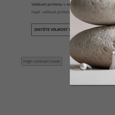
Velikost prstenu = obvod prstu
Např. velikost prstenu #53 = obvod prstu 53
ZJISTĚTE VELIKOST PRSTENU SNADNO A RYC
High-contrast mode