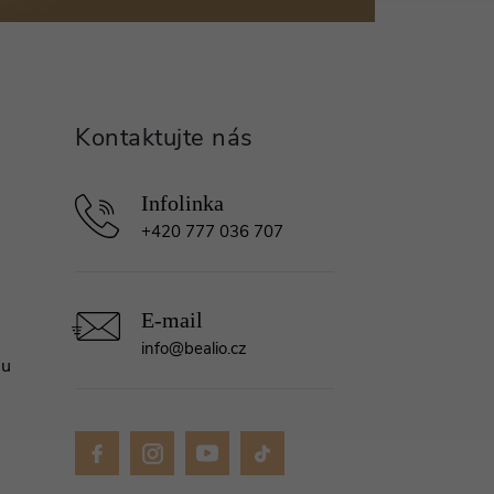
+420 777 036 707
info
@
bealio.cz
mu