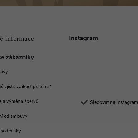
Instagram
še zákazníky
ravy
ě zjistit velikost prstenu?
e a výměna šperků
Sledovat na Instagra
í od smlouvy
 podmínky