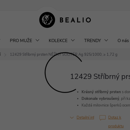
klamace a výměna šperků
Odstoupení od smlouvy
Obchodní podm
PRO MUŽE
KOLEKCE
TRENDY
O nás
í
12429 Stříbrný prsten NĚŽNÝ SOLITÉR
Ag 925/1000; ≥ 1,72 g
12429 Stříbrný p
Krásný stříbrný prsten
s do
Dokonale vybroušený
, při
Každá milovnice šperků ocení
Detailní informace
Dotaz k
produktu