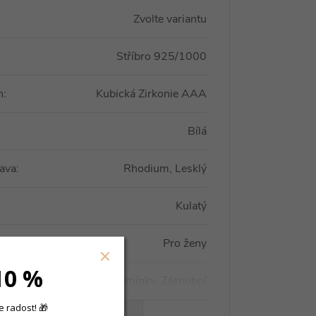
Zvolte variantu
Stříbro 925/1000
n
:
Kubická Zirkonie AAA
Bílá
ava
:
Rhodium, Lesklý
Kulatý
Pro ženy
10 %
S kamínky, Zásnubní
 radost! 🎁
VŠECHNY PARAMETRY