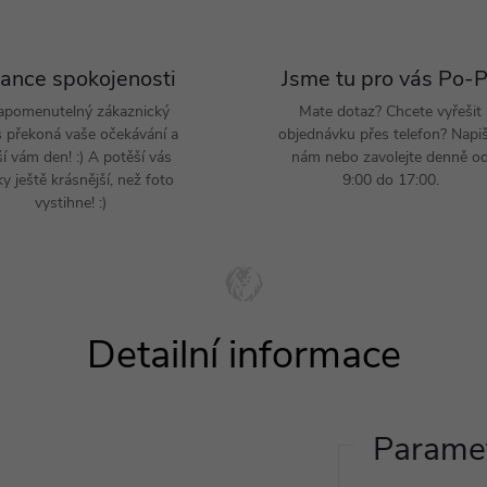
ance spokojenosti
Jsme tu pro vás Po-
apomenutelný zákaznický
Mate dotaz? Chcete vyřešit
s překoná vaše očekávání a
objednávku přes telefon? Napi
ší vám den! :) A potěší vás
nám nebo zavolejte denně o
y ještě krásnější, než foto
9:00 do 17:00.
vystihne! :)
Paramet