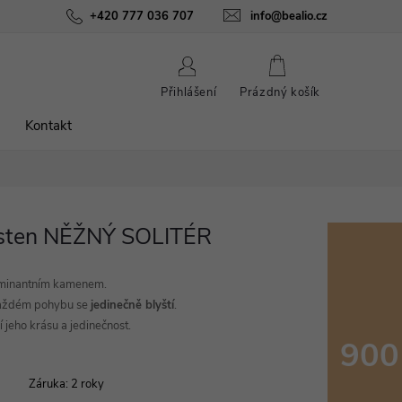
ínky
Podmínky ochrany osobních údajů
+420 777 036 707
info@bealio.cz
O nás
Péče o šperky
NÁKUPNÍ
Přihlášení
Prázdný košík
KOŠÍK
Kontakt
rsten NĚŽNÝ SOLITÉR
minantním kamenem.
 každém pohybu se
jedinečně blyští
.
 jeho krásu a jedinečnost.
900
Měrná
Záruka
:
2 roky