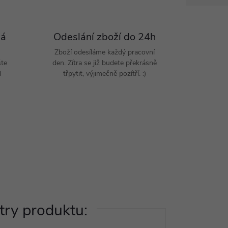
Pá
Odeslání zboží do 24h
Zboží odesíláme každý pracovní
šte
den. Zítra se již budete překrásně
d
třpytit, výjimečně pozítří. :)
ry produktu: