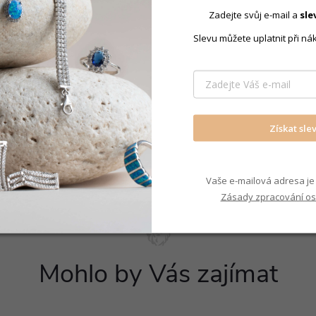
Zadejte svůj e-mail a
sle
 mm
Slevu můžete uplatnit při ná
Produkt nal
HLE
Prsteny sol
Získat sle
Vaše e-mailová adresa je 
Zásady zpracování os
Mohlo by Vás zajímat