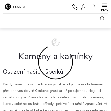
Přejít
na
NÁKUPNÍ
obsah
KOŠÍK
Kameny a kamínky
Osazení našich šperků
Každý kámen má svůj jedinečný půvab – od jemné modři
larimaru
,
přes ohnivou červeň
Českého granátu
, až po tajemnou eleganci
černého
onyxu
. V našich špercích najdete širokou paletu kamenů,
které v sobě nesou krásu přírody i pečlivé šperkařské zpracování. Ať
už vás okouzlí třpyt
kubického
zirkonu
, jemný lesk
říční
perly
nebo