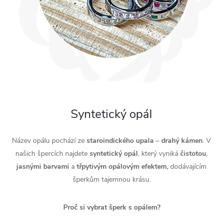
Syntetický opál
Název opálu pochází ze
staroindického
upala
–
drahý
kámen
. V
našich špercích najdete
syntetický
opál
, který vyniká
čistotou
,
jasnými
barvami
a
třpytivým
opálovým
efektem,
dodávajícím
šperkům tajemnou krásu.
Proč si vybrat šperk s opálem?