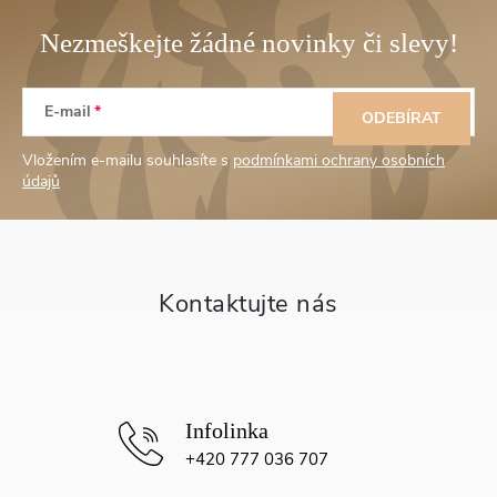
E-mail
Z
ODEBÍRAT
Vložením e-mailu souhlasíte s
podmínkami ochrany osobních
á
údajů
p
a
t
í
+420 777 036 707