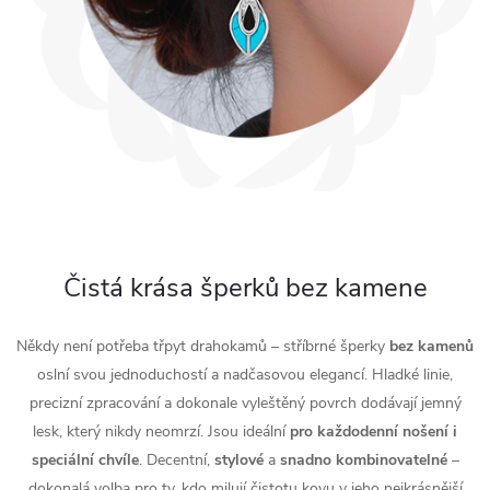
Čistá krása šperků bez kamene
Někdy není potřeba třpyt drahokamů – stříbrné šperky
bez
kamenů
oslní svou jednoduchostí a nadčasovou elegancí. Hladké linie,
precizní zpracování a dokonale vyleštěný povrch dodávají jemný
lesk, který nikdy neomrzí. Jsou ideální
pro
každodenní
nošení
i
speciální
chvíle
. Decentní,
stylové
a
snadno
kombinovatelné
–
dokonalá volba pro ty, kdo milují čistotu kovu v jeho nejkrásnější