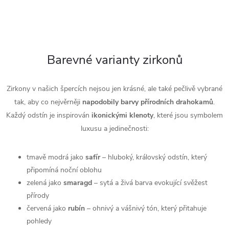
Barevné varianty zirkonů
Zirkony v našich špercích nejsou jen krásné, ale také pečlivě vybrané
tak, aby co nejvěrněji
napodobily
barvy
přírodních
drahokamů
.
Každý odstín je inspirován
ikonickými klenoty
, které jsou symbolem
luxusu a jedinečnosti:
tmavě modrá jako
safír
– hluboký, královský odstín, který
připomíná noční oblohu
zelená jako
smaragd
– sytá a živá barva evokující svěžest
přírody
červená jako
rubín
– ohnivý a vášnivý tón, který přitahuje
pohledy