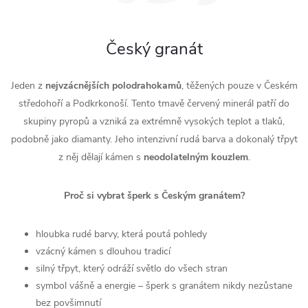
Český granát
Jeden z
nejvzácnějších
polodrahokamů
, těžených pouze v Českém
středohoří a Podkrkonoší. Tento tmavě červený minerál patří do
skupiny pyropů a vzniká za extrémně vysokých teplot a tlaků,
podobně jako diamanty. Jeho intenzivní rudá barva a dokonalý třpyt
z něj dělají kámen s
neodolatelným
kouzlem
.
Proč si vybrat šperk s Českým granátem?
hloubka rudé barvy, která poutá pohledy
vzácný kámen s dlouhou tradicí
silný třpyt, který odráží světlo do všech stran
symbol vášně a energie – šperk s granátem nikdy nezůstane
bez povšimnutí