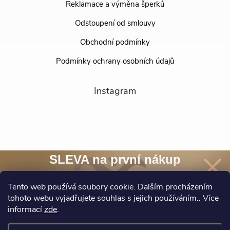
Reklamace a výměna šperků
Odstoupení od smlouvy
Obchodní podmínky
Podmínky ochrany osobních údajů
Instagram
SLEVA na první nákup
Přihlaste se k našim novinkám
Tento web používá soubory cookie. Dalším procházením
a
sleva 10 %
na nákup* je Vaše.
tohoto webu vyjadřujete souhlas s jejich používáním.. Více
Sledovat na Instagramu
informací
zde
.
Chci novinky a slevu