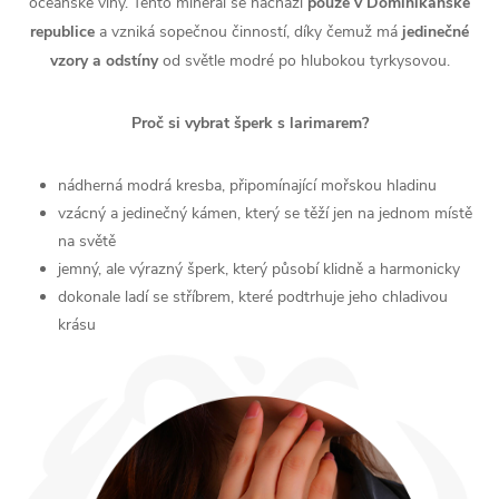
oceánské vlny. Tento minerál se nachází
pouze v Dominikánské
republice
a vzniká sopečnou činností, díky čemuž má
jedinečné
vzory
a
odstíny
od světle modré po hlubokou tyrkysovou.
Proč si vybrat šperk s larimarem?
nádherná modrá kresba, připomínající mořskou hladinu
vzácný a jedinečný kámen, který se těží jen na jednom místě
na světě
jemný, ale výrazný šperk, který působí klidně a harmonicky
dokonale ladí se stříbrem, které podtrhuje jeho chladivou
krásu