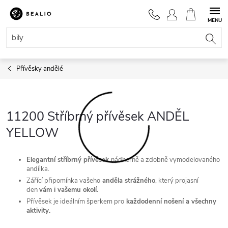
Přejít
na
NÁKUPNÍ
obsah
KOŠÍK
Přívěsky andělé
11200 Stříbrný přívěsek ANDĚL
YELLOW
Elegantní stříbrný přívěsek
nádherně a zdobně vymodelovaného
andílka.
Zářící připomínka vašeho
anděla strážného
, který p
rojasní
den
vám i vašemu okolí.
Přívěsek je ideálním šperkem pro
každodenní nošení a všechny
aktivity.