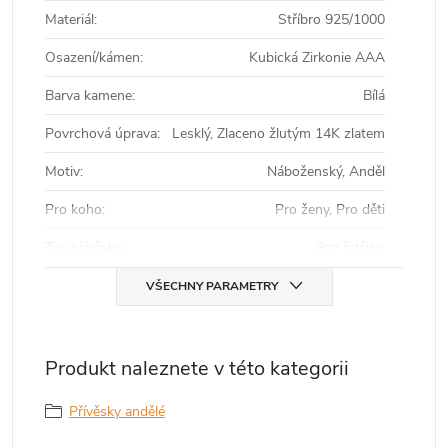
Materiál
:
Stříbro 925/1000
Osazení/kámen
:
Kubická Zirkonie AAA
Barva kamene
:
Bílá
Povrchová úprava
:
Lesklý, Zlaceno žlutým 14K zlatem
Motiv
:
Náboženský, Anděl
Pro koho
:
Pro ženy, Pro děti
Typ přívěsku
:
Bez řetízku
VŠECHNY PARAMETRY
Produkt naleznete v této kategorii
Přívěsky andělé