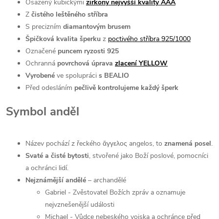
Osazený kubickými
zirkony nejvyšší kvality AAA
Z
čistého leštěného stříbra
S precizním
diamantovým brusem
Špičková kvalita šperku
z
poctivého stříbra 925/1000
Označené
puncem ryzosti 925
Ochranná
povrchová úprava
zlacení YELLOW
Vyrobené
ve spolupráci
s BEALIO
Před odesláním
pečlivě kontrolujeme každý šperk
Symbol anděl
Název pochází z řeckého ἄγγελος angelos, to
znamená posel
.
Svaté a čisté bytosti
, stvořené jako Boží poslové, pomocníci
a ochránci lidí.
Nejznámější andělé
– archandělé
Gabriel - Zvěstovatel Božích zpráv a oznamuje
nejvznešenější události
Michael - Vůdce nebeského vojska a ochránce před