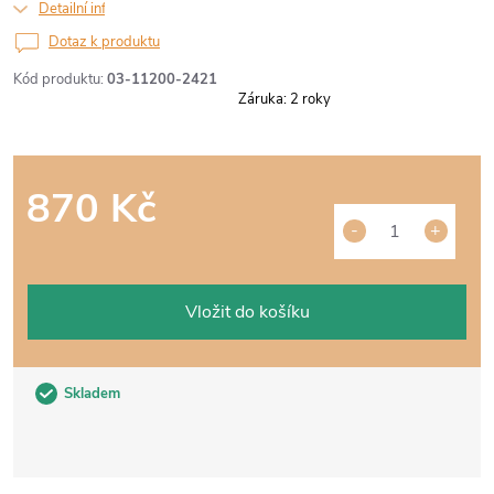
Detailní informace
Dotaz k produktu
Kód produktu:
03-11200-2421
Záruka
:
2 roky
870 Kč
Měrná
cena:
Vložit do košíku
Skladem