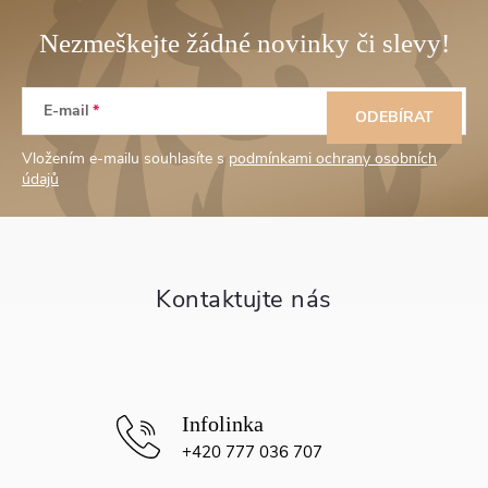
Z
E-mail
á
ODEBÍRAT
Vložením e-mailu souhlasíte s
podmínkami ochrany osobních
p
údajů
a
t
í
+420 777 036 707