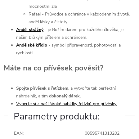
mocnostmi zla
Rafael - Průvodce a ochránce v každodenním životě,
anděl lásky a čistoty
Anděl strážný
- je Božím darem pro každého člověka, je
naším blízkým přítelem a ochráncem.
Andělské křídlo
- symbol připravenosti, pohotovosti a
rychlosti.
Máte na co přívěsek pověsit?
Spojte přívěsek s řetízkem
, a vytvořte tak perfektní
náhrdelník, a tím
dokonalý dárek.
Vyberte si z naší široké nabídky řetízků pro přívěsky.
Parametry produktu:
EAN
:
08595741313202