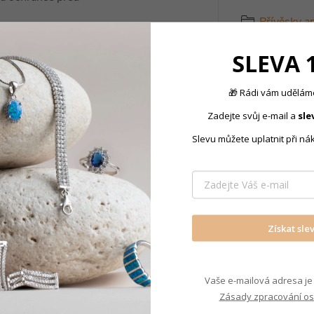
Přívěsky a
ždodenním životě, anděl
SLEVA 
dého člověka, je naším
🎁 Rádi vám uděláme
pohotovosti a rychlosti.
Zadejte svůj e-mail a
sle
Slevu můžete uplatnit při ná
tak perfektní náhrdelník,
Získat sle
pro přívěsky.
Vaše e-mailová adresa je 
Zásady zpracování os