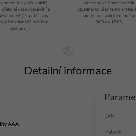
apomenutelný zákaznický
Mate dotaz? Chcete vyřešit
s překoná vaše očekávání a
objednávku přes telefon? Napi
ší vám den! :) A potěší vás
nám nebo zavolejte denně o
y ještě krásnější, než foto
9:00 do 17:00.
vystihne! :)
Paramet
EAN
:
ality AAA
Materiál
: