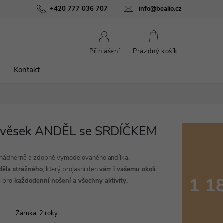
ínky
Podmínky ochrany osobních údajů
+420 777 036 707
info@bealio.cz
O nás
Péče o šperky
NÁKUPNÍ
Přihlášení
Prázdný košík
KOŠÍK
Kontakt
řívěsek ANDĚL se SRDÍČKEM
nádherně a zdobně vymodelovaného andílka.
ěla strážného
, který p
rojasní den
vám i vašemu okolí.
1 1
m pro
každodenní nošení a všechny aktivity.
Měrná
cena:
Záruka
:
2 roky