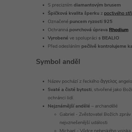
S precizním
diamantovým brusem
Špičková kvalita šperku
z
poctivého st
Označené
puncem ryzosti 925
Ochranná
povrchová úprava
Rhodium
Vyrobené
ve spolupráci
s BEALIO
Před odesláním
pečlivě kontrolujeme k
Symbol anděl
Název pochází z řeckého ἄγγελος angelo
Svaté a čisté bytosti
, stvořené jako Bož
ochránci lidí.
Nejznámější andělé
– archandělé
Gabriel - Zvěstovatel Božích zprá
nejvznešenější události
Michael - Vůdce nebeského vojska