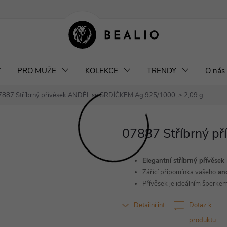
klamace a výměna šperků
Odstoupení od smlouvy
Obchodní podm
PRO MUŽE
KOLEKCE
TRENDY
O nás
7887 Stříbrný přívěsek ANDĚL se SRDÍČKEM
Ag 925/1000; ≥ 2,09 g
07887 Stříbrný p
Elegantní stříbrný přívěsek
Zářící připomínka vašeho
and
Přívěsek je ideálním šperke
Detailní informace
Dotaz k
produktu