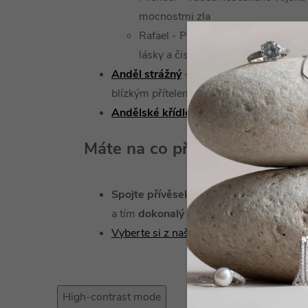
mocnostmi zla
Rafael - Průvodce a ochránce v ka
lásky a čistoty
Anděl strážný
- je Božím darem pro kaž
blízkým přítelem a ochráncem.
Andělské křídlo
- symbol připravenosti, 
Máte na co přívěsek pověsit?
Spojte přívěsek s řetízkem
, a vytvořte 
a tím
dokonalý dárek.
Vyberte si z naší široké nabídky řetízků 
High-contrast mode