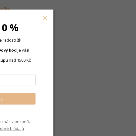
ndělé
10 %
 radost! 🎁
vový
kód
je váš!
kupu nad 1500 Kč.
vu
u nás v bezpečí.
obních údajů