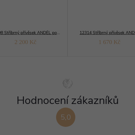
07798 Stříbrný přívěsek ANDĚL pohyblivý
12314 Stříbrný přívěsek AN
2 200 Kč
1 670 Kč
Hodnocení zákazníků
5,0