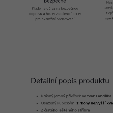
bezpečně
Nez
servi
Klademe důraz na bezpečnou
zlep
dopravu a hezky zabalené šperky
šperk
pro okamžité obdarování.
Detailní popis produktu
Krásný jemný přívěsek
ve tvaru andílka
Osazený kubickými
zirkony nejvyšší kv
Z
čistého leštěného stříbra