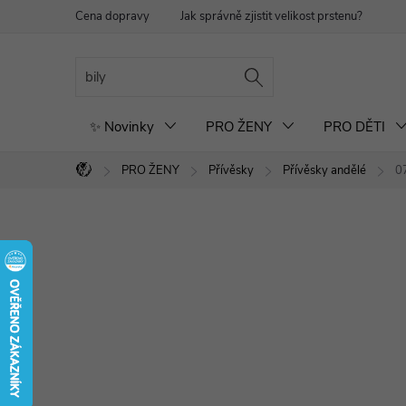
Přejít
Cena dopravy
Jak správně zjistit velikost prstenu?
Re
na
obsah
✨ Novinky
PRO ŽENY
PRO DĚTI
PRO ŽENY
Přívěsky
Přívěsky andělé
0
Domů