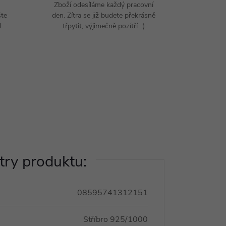
Zboží odesíláme každý pracovní
šte
den. Zítra se již budete překrásně
d
třpytit, výjimečně pozítří. :)
ry produktu:
08595741312151
Stříbro 925/1000