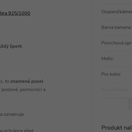
Osazení/káme
říbra 925/1000
Barva kamene
:
Povrchová úpr
aždý šperk
Motiv
:
Pro koho
:
s, to
znamená posel
.
í poslové, pomocníci a
Typ přívěsku
:
v a oznamuje
Produkt nal
 a ochránce před