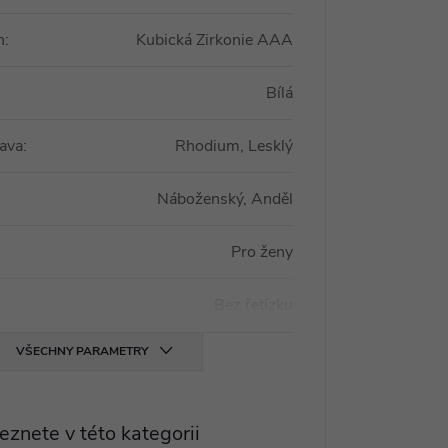
n
:
Kubická Zirkonie AAA
Bílá
ava
:
Rhodium, Lesklý
Náboženský, Anděl
Pro ženy
Bez řetízku
VŠECHNY PARAMETRY
eznete v této kategorii