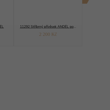
DĚL
11292 Stříbrný přívěsek ANDĚL pohyblivý YELLOW
2 200 Kč
1