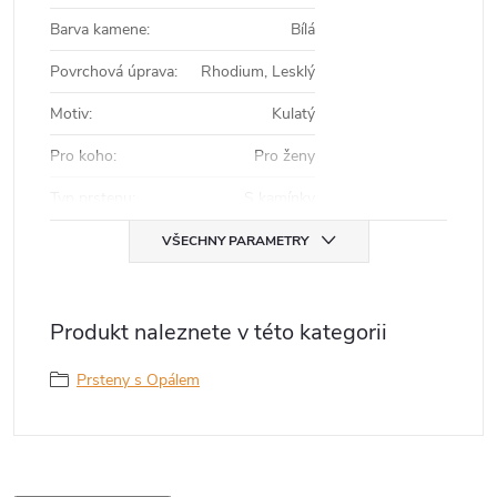
Barva kamene
:
Bílá
Povrchová úprava
:
Rhodium, Lesklý
Motiv
:
Kulatý
Pro koho
:
Pro ženy
Typ prstenu
:
S kamínky
VŠECHNY PARAMETRY
Produkt naleznete v této kategorii
Prsteny s Opálem