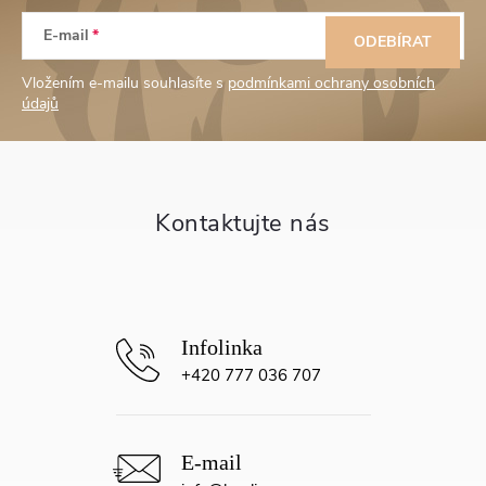
Z
E-mail
á
ODEBÍRAT
Vložením e-mailu souhlasíte s
podmínkami ochrany osobních
p
údajů
a
t
í
+420 777 036 707