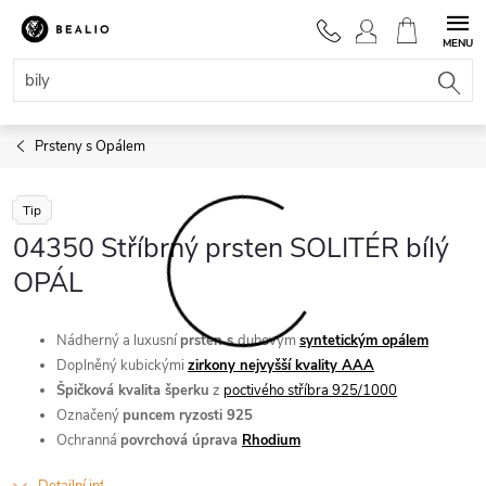
Přejít
na
NÁKUPNÍ
obsah
KOŠÍK
Prsteny s Opálem
Tip
04350 Stříbrný prsten SOLITÉR bílý
OPÁL
Nádherný a luxusní
prsten s
duhovým
syntetickým opálem
Doplněný kubickými
zirkony nejvyšší kvality AAA
Špičková kvalita šperku
z
poctivého stříbra 925/1000
Označený
puncem ryzosti 925
Ochranná
povrchová úprava
Rhodium