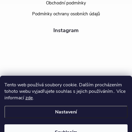
Obchodní podmínky
Podmínky ochrany osobních údajů
Instagram
Tento web používá soubory cookie. Dalším procházením
tohoto webu vyjadřujete souhlas s jejich používáním.. Více
Sledovat na Instagramu
informací
zde
.
Nastavení
Copyright 2026
BEALIO
. Všechna práva vyhrazena.