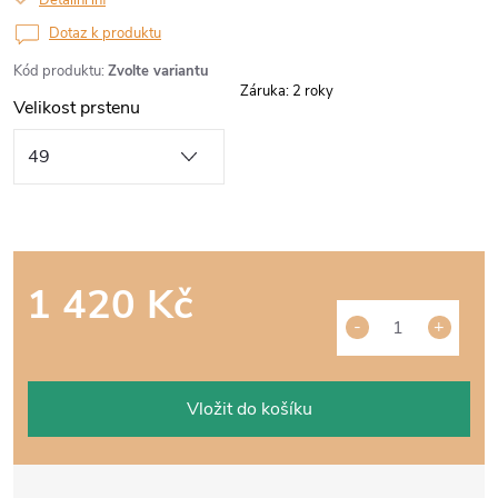
Detailní informace
Dotaz k produktu
Kód produktu:
Zvolte variantu
Záruka
:
2 roky
Velikost prstenu
1 420 Kč
Měrná
cena:
Vložit do košíku