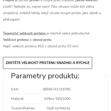
Přejete si
pořídit
prsten
a stojíte před otázkou,
jakou velikost
zvolit? Nebojte se, nejste sami! Tato situace může být velice
zmatečná, zvláště tehdy, když chcete koupit prsten jako dárek a
překvapení.
Tajemství velikosti prstenu
je vlastně velice jednoduché:
Velikost prstenu = obvod prstu
Např. velikost prstenu #53 = obvod prstu 53 mm
ZJISTĚTE VELIKOST PRSTENU SNADNO A RYCHLE
Parametry produktu:
EAN
:
08595741319785
Materiál
:
Stříbro 925/1000
Osazení/kámen
:
Opál syntetický