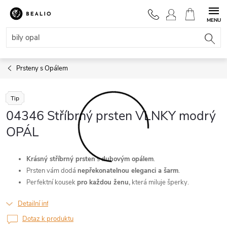
Přejít
na
NÁKUPNÍ
obsah
KOŠÍK
Prsteny s Opálem
Tip
04346 Stříbrný prsten VLNKY modrý
OPÁL
Krásný stříbrný prsten
s
duhovým opálem
.
Prsten vám dodá
nepřekonatelnou eleganci a šarm
.
Perfektní kousek
pro každou ženu,
která miluje šperky.
Detailní informace
Dotaz k produktu