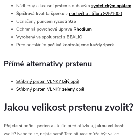
Nádherný a luxusní
prsten s
duhovým
syntetickým opálem
Špičková kvalita šperku
z
poctivého stříbra 925/1000
Označený
puncem ryzosti 925
Ochranná
povrchová úprava
Rhodium
Vyrobený
ve spolupráci
s BEALIO
Před odesláním
pečlivě kontrolujeme každý šperk
Přímé alternativy prstenu
Stříbrný prsten VLNKY
bílý
opál
Stříbrný prsten VLNKY
zelený
opál
Jakou velikost prstenu zvolit?
Přejete si
pořídit
prsten
a stojíte před otázkou,
jakou velikost
zvolit? Nebojte se, nejste sami! Tato situace může být velice