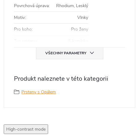
Povrchová úprava
:
Rhodium, Lesklý
Motiv
:
Vlnky
Pro koho
:
Pro ženy
Typ prstenu
:
S kamínky
VŠECHNY PARAMETRY
Produkt naleznete v této kategorii
Prsteny s Opálem
High-contrast mode