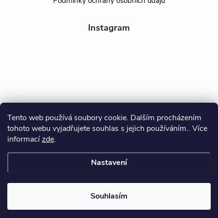
Podmínky ochrany osobních údajů
Instagram
Tento web používá soubory cookie. Dalším procházením
tohoto webu vyjadřujete souhlas s jejich používáním.. Více
Sledovat na Instagramu
informací
zde
.
Nastavení
Copyright 2026
BEALIO
. Všechna práva vyhrazena.
Souhlasím
Vytvořil Shoptet