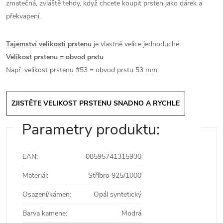
zmatečná, zvláště tehdy, když chcete koupit prsten jako dárek a
překvapení.
Tajemství velikosti prstenu
je vlastně velice jednoduché:
Velikost prstenu = obvod prstu
Např. velikost prstenu #53 = obvod prstu 53 mm
ZJISTĚTE VELIKOST PRSTENU SNADNO A RYCHLE
Parametry produktu:
EAN
:
08595741315930
Materiál
:
Stříbro 925/1000
Osazení/kámen
:
Opál syntetický
Barva kamene
:
Modrá