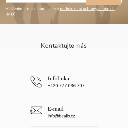
á
Vložením e-mailu souhlasíte s
podmínkami ochrany osobních
p
údajů
a
t
í
+420 777 036 707
info
@
bealio.cz