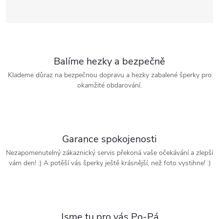
Balíme hezky a bezpečně
Klademe důraz na bezpečnou dopravu a hezky zabalené šperky pro
okamžité obdarování.
Garance spokojenosti
Nezapomenutelný zákaznický servis překoná vaše očekávání a zlepší
vám den! :) A potěší vás šperky ještě krásnější, než foto vystihne! :)
Jsme tu pro vás Po-Pá