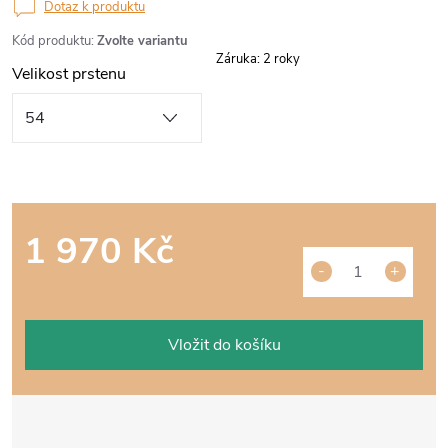
Dotaz k produktu
Kód produktu:
Zvolte variantu
Záruka
:
2 roky
Velikost prstenu
1 970 Kč
Měrná
cena:
Vložit do košíku