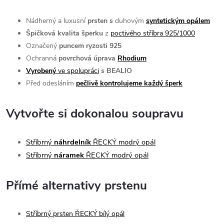
Nádherný a luxusní
prsten s
duhovým
syntetickým opálem
Špičková kvalita šperku
z
poctivého stříbra 925/1000
Označený
puncem ryzosti 925
Ochranná
povrchová úprava
Rhodium
Vyrobený
ve spolupráci
s BEALIO
Před odesláním
pečlivě kontrolujeme každý šperk
Vytvořte si dokonalou soupravu
Stříbrný
náhrdelník
ŘECKÝ modrý opál
Stříbrný
náramek
ŘECKÝ modrý opál
Přímé alternativy prstenu
Stříbrný prsten ŘECKÝ bílý opál