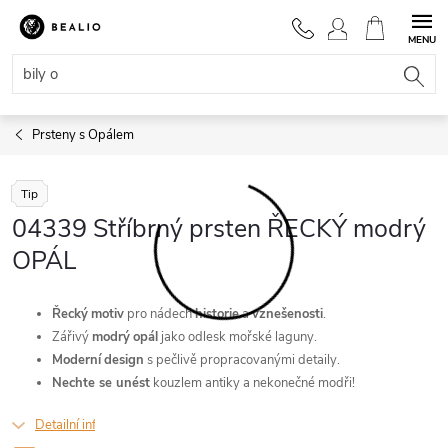
Přejít
na
NÁKUPNÍ
obsah
KOŠÍK
Prsteny s Opálem
Tip
04339 Stříbrný prsten ŘECKÝ modrý
OPÁL
Řecký
motiv
pro nádech
historie
a
vznešenosti
.
Zářivý
modrý
opál
jako odlesk mořské laguny.
Moderní
design
s pečlivě propracovanými detaily.
Nechte se unést
kouzlem antiky a nekonečné modři!
Detailní informace