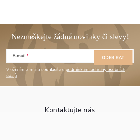
Z
E-mail
á
ODEBÍRAT
Vložením e-mailu souhlasíte s
podmínkami ochrany osobních
p
údajů
a
t
í