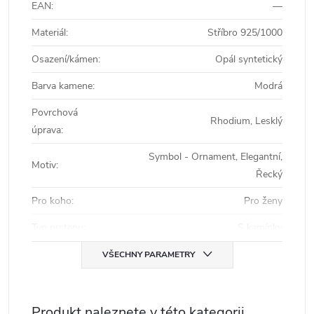
EAN
:
—
Materiál
:
Stříbro 925/1000
Osazení/kámen
:
Opál syntetický
Barva kamene
:
Modrá
Povrchová
Rhodium, Lesklý
úprava
:
Symbol - Ornament, Elegantní,
Motiv
:
Řecký
Pro koho
:
Pro ženy
Typ prstenu
:
S kamínky
VŠECHNY PARAMETRY
Produkt naleznete v této kategorii