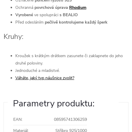
Označené
puncem ryzosti 925
Ochranná
povrchová úprava
Rhodium
Vyrobené
ve spolupráci
s BEALIO
Před odesláním
pečlivě kontrolujeme každý šperk
Kruhy:
Kroužek s krátkým drátkem zasunete či zaklapnete do jeho
druhé poloviny.
Jednoduché a mladistvé.
Váháte, jaký typ náušnice zvolit?
Parametry produktu:
EAN
:
08595741306259
Materiál
:
Stříbro 925/1000