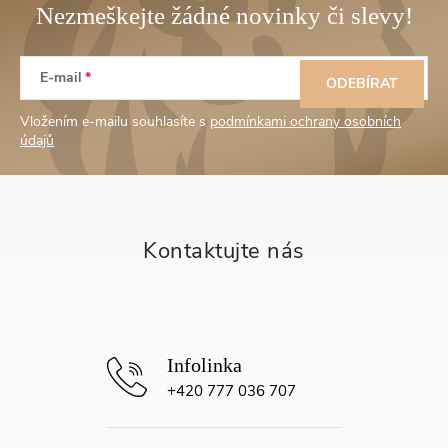
Z
E-mail
á
ODEBÍRAT
Vložením e-mailu souhlasíte s
podmínkami ochrany osobních
p
údajů
a
t
í
+420 777 036 707