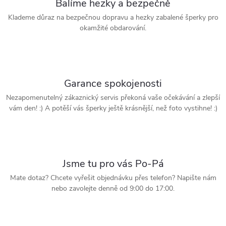
Balíme hezky a bezpečně
Klademe důraz na bezpečnou dopravu a hezky zabalené šperky pro
okamžité obdarování.
Garance spokojenosti
Nezapomenutelný zákaznický servis překoná vaše očekávání a zlepší
vám den! :) A potěší vás šperky ještě krásnější, než foto vystihne! :)
Jsme tu pro vás Po-Pá
Mate dotaz? Chcete vyřešit objednávku přes telefon? Napište nám
nebo zavolejte denně od 9:00 do 17:00.