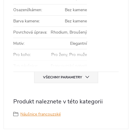
Osazení/kámen
:
Bez kamene
Barva kamene
:
Bez kamene
Povrchová úprava
:
Rhodium, Broušený
Motiv
:
Elegantní
Pro koho
:
Pro ženy, Pro muže
Typ náušnice
:
Francouzský patent
VŠECHNY PARAMETRY
Produkt naleznete v této kategorii
Náušnice francouzské