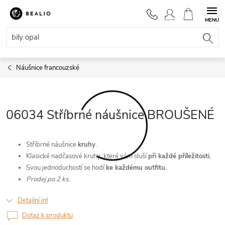
Přejít
na
NÁKUPNÍ
obsah
KOŠÍK
Náušnice francouzské
06034 Stříbrné náušnice BROUŠENÉ
Stříbrné náušnice
kruhy
.
Klasické nadčasové kruhy, které vám sluší
při každé příležitosti.
Svou jednoduchostí se hodí
ke každému outfitu.
Prodej po 2 ks.
Detailní informace
Dotaz k produktu