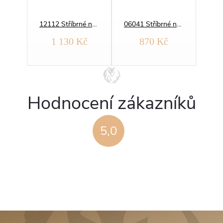
13762 Stříbrné náušnice ZÁŘIVÉ KROUŽKY
12112 Stříbrné náušnice KROUŽKY 15 mm
06041 Stříbrné náušnice BROUŠENÉ 13 mm
č
1 130 Kč
870 Kč
Hodnocení zákazníků
5,0