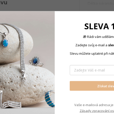
avu
Délka náramk
SLEVA 
Produkt nal
🎁 Rádi vám uděláme
Zadejte svůj e-mail a
sle
Řetízky - 
ky
např. 17 cm, 18 cm,
Slevu můžete uplatnit při ná
vázek
a naměřit si délku
delníku vám
umožňuje
 přání, aniž by bylo
Získat sle
Vaše e-mailová adresa je 
Zásady zpracování os