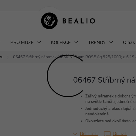
klamace a výměna šperků
Odstoupení od smlouvy
Obchodní podm
PRO MUŽE
KOLEKCE
TRENDY
O nás
ku
06467 Stříbrný náramek MĚSÍČNÍ 5 mm ROSE
Ag 925/1000; ≥ 6,19 
06467 Stříbrný 
Zářivý náramek
s dokonalým
na světle tančí
a jedinečně os
Jednoduchý a okouzlující
nár
neodolatelně.
Okouzlete své okolí
tímto j
Detailní informace
Dotaz k