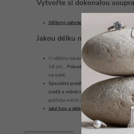
Vytvořte si dokonalou soupr
Stříbrný náhrdelník Měsíční 5 mm ROSE
Jakou délku náramku zvolit?
U většiny náramků naleznete
pevné dél
19 cm...
Pokud váháte
, stačí si
vzít pro
na sobě.
Speciální prodlužovací řetízek
- u náhr
zvolit a měnit ideální délku
podle vašeho
potřeba měnit za jiný řetízek.
Jaké typy a délky náramků u nás najdete?