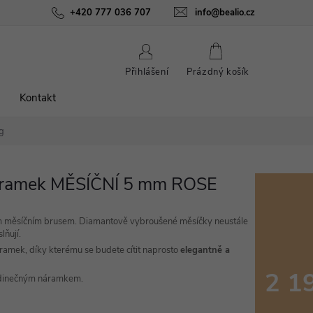
ínky
Podmínky ochrany osobních údajů
+420 777 036 707
info@bealio.cz
O nás
Péče o šperky
NÁKUPNÍ
Přihlášení
Prázdný košík
KOŠÍK
Kontakt
g
náramek MĚSÍČNÍ 5 mm ROSE
 měsíčním brusem. Diamantově vybroušené měsíčky neustále
lňují.
amek, díky kterému se budete cítit naprosto
elegantně a
2 1
edinečným náramkem.
Měrná