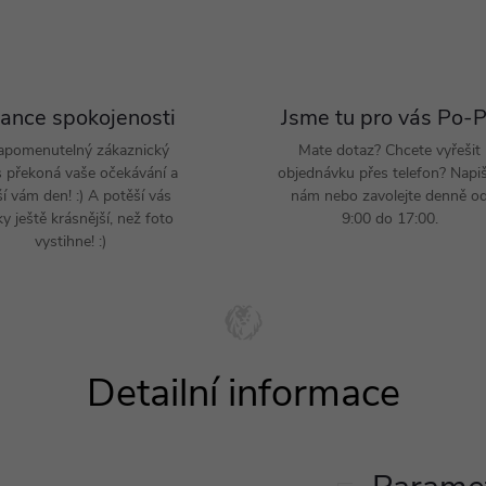
ance spokojenosti
Jsme tu pro vás Po-
apomenutelný zákaznický
Mate dotaz? Chcete vyřešit
s překoná vaše očekávání a
objednávku přes telefon? Napi
ší vám den! :) A potěší vás
nám nebo zavolejte denně o
y ještě krásnější, než foto
9:00 do 17:00.
vystihne! :)