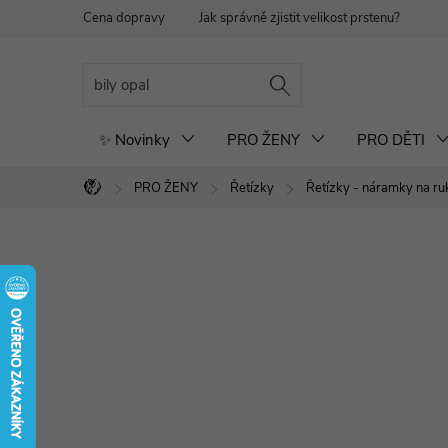
Přejít
Cena dopravy
Jak správně zjistit velikost prstenu?
Re
na
obsah
✨ Novinky
PRO ŽENY
PRO DĚTI
PRO ŽENY
Řetízky
Řetízky - náramky na ru
Domů