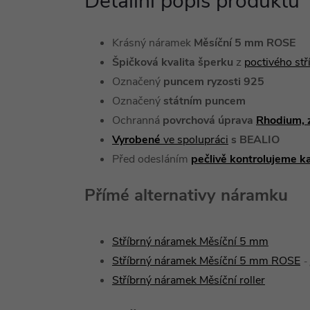
Detailní popis produktu
Krásný náramek
Měsíční 5 mm ROSE
Špičková kvalita šperku
z
poctivého st
Označený
puncem ryzosti 925
Označený
státním puncem
Ochranná
povrchová úprava
Rhodium, 
Vyrobené
ve spolupráci
s BEALIO
Před odesláním
pečlivě kontrolujeme k
Přímé alternativy náramku
Stříbrný náramek Měsíční 5 mm
Stříbrný náramek Měsíční 5 mm ROSE
-
Stříbrný náramek Měsíční roller