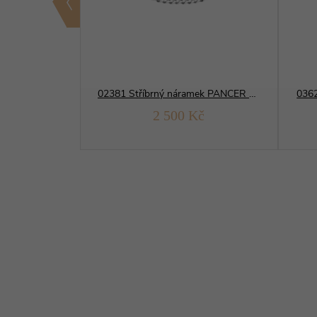
01281 Stříbrný řetízek BRILANTINA 2 mm
02381 Stříbrný náramek PANCER 100
0362
Kč
2 500 Kč