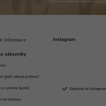
Vložením e-mailu souhlasíte s
podmínk
Instagram
še zákazníky
ravy
ě zjistit velikost prstenu?
e a výměna šperků
Sledovat na Instagra
í od smlouvy