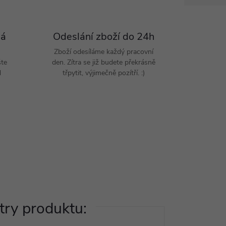
Pá
Odeslání zboží do 24h
Zboží odesíláme každý pracovní
šte
den. Zítra se již budete překrásně
d
třpytit, výjimečně pozítří. :)
ry produktu: