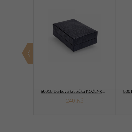
ička DUDLÍK
50015 Dárková krabička KOŽENKOVÁ
č
240 Kč