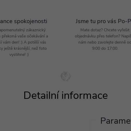
ance spokojenosti
Jsme tu pro vás Po-
apomenutelný zákaznický
Mate dotaz? Chcete vyřešit
s překoná vaše očekávání a
objednávku přes telefon? Napi
ší vám den! :) A potěší vás
nám nebo zavolejte denně o
y ještě krásnější, než foto
9:00 do 17:00.
vystihne! :)
Paramet