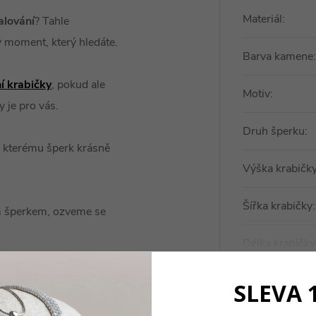
Materiál
:
alování
? Tahle
ý moment, který hledáte.
Barva kamene
:
í krabičky
, pokud ale
Motiv
:
y je pro vás.
Druh šperku
:
y kterému šperk krásně
Výška krabičk
Šířka krabičky
:
ím šperkem, ozveme se
Délka krabičky
).
SLEVA 