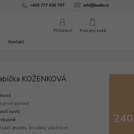
ínky
Podmínky ochrany osobních údajů
+420 777 036 707
info@bealio.cz
O nás
Péče o šperky
NÁKUPNÍ
Přihlášení
Prázdný košík
KOŠÍK
Kontakt
rabička KOŽENKOVÁ
nková
a první pohled
ostí navíc
240
vkusně
visací, puzety, šroubky, záušnice)
Měrná