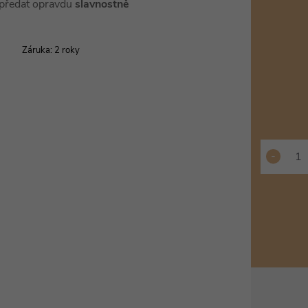
cena:
e předat opravdu
slavnostně
Záruka
:
2 roky