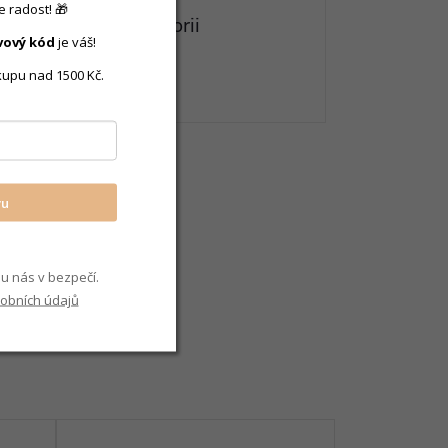
 radost! 🎁
eznete v této kategorii
vový
kód
je váš!
abičky
kupu nad 1500 Kč.
vu
u nás v bezpečí.
obních údajů