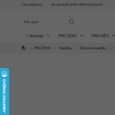
Přejít
Cena dopravy
Jak správně zjistit velikost prstenu?
Re
na
obsah
✨ Novinky
PRO ŽENY
PRO DĚTI
PRO ŽENY
Doplňky
Dárkové krabičky
Domů