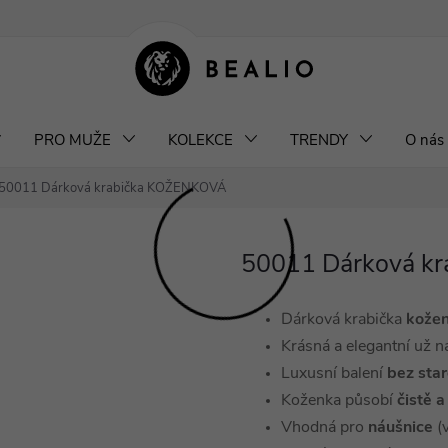
klamace a výměna šperků
Odstoupení od smlouvy
Obchodní podm
PRO MUŽE
KOLEKCE
TRENDY
O nás
50011 Dárková krabička KOŽENKOVÁ
50011 Dárková k
Dárková krabička
kože
Krásná a elegantní už n
Luxusní balení
bez star
Koženka působí
čistě a
Vhodná pro
náušnice
(