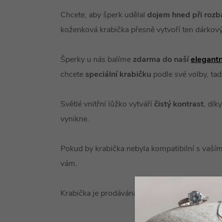
Chcete, aby šperk udělal
dojem hned při rozb
koženková krabička přesně vytvoří ten dárkov
Šperky u nás balíme
zdarma do naší
elegantn
chcete
speciální krabičku
podle své volby, tad
Světlé vnitřní lůžko vytváří
čistý kontrast
, dík
vynikne.
Pokud by krabička nebyla kompatibilní s vaš
vám.
Krabička je prodávána samostatně (bez šperku