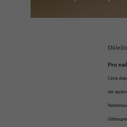
p
a
t
í
Pro na
Cena dop
Jak správn
Reklamac
Odstoupen