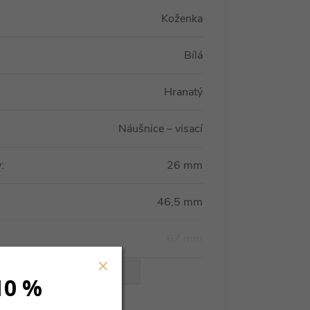
Koženka
Bílá
Hranatý
Náušnice – visací
y
:
26 mm
46,5 mm
:
67 mm
VŠECHNY PARAMETRY
10 %