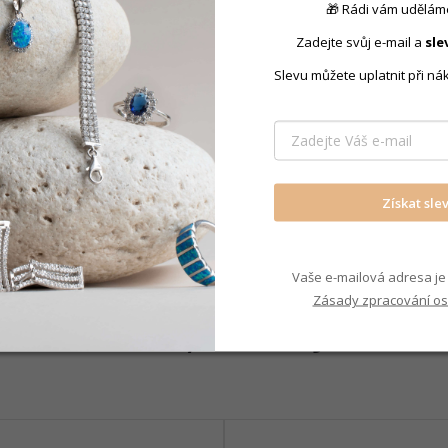
🎁 Rádi vám uděláme
Produkt nal
Zadejte svůj e-mail a
sle
Dárkové kr
Slevu můžete uplatnit při ná
Získat sle
Vaše e-mailová adresa je 
Zásady zpracování os
Mohlo by Vás zajímat