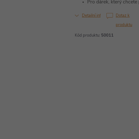
Pro dárek, který chcet
Detailní informace
Dotaz k
produktu
Kód produktu:
50011