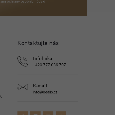
ami ochrany osobních údajů
+420 777 036 707
info
@
bealio.cz
mu