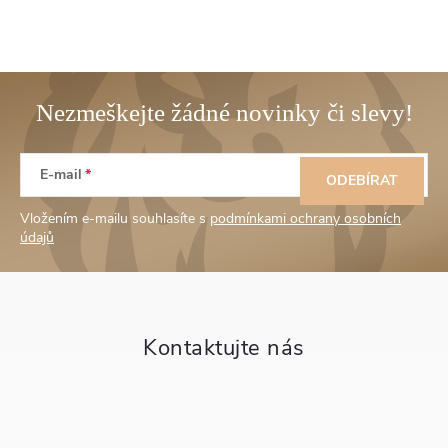
Z
E-mail
á
ODEBÍRAT
Vložením e-mailu souhlasíte s
podmínkami ochrany osobních
p
údajů
a
t
í