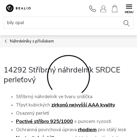
Přejít
na
NÁKUPNÍ
obsah
KOŠÍK
Náhrdelníky s přívěskem
14292 Stříbrný náhrdelník SRDCE
perleťový
Stříbrný náhrdelník ve tvaru srdíčka
Třpyt kubických
zirkonů nejvyšší AAA kvality
Osazený perletí
Poctivé stříbro 925/1000
s puncem ryzosti
Ochranná povrchová úprava
rhodiem
pro stálý lesk