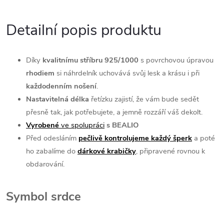
Detailní popis produktu
Díky
kvalitnímu stříbru 925/1000
s povrchovou úpravou
rhodiem
si náhrdelník uchovává svůj lesk a krásu i při
každodenním nošení
.
Nastavitelná délka
řetízku zajistí, že vám bude sedět
přesně tak, jak potřebujete, a jemně rozzáří váš dekolt.
Vyrobené
ve spolupráci
s BEALIO
Před odesláním
pečlivě kontrolujeme každý šperk
a poté
ho zabalíme do
dárkové
krabičky
, připravené rovnou k
obdarování.
Symbol srdce