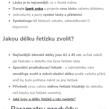
Láska je to nejcennější
, co v životě máme.
Darujte
šperk srdce
a projevte
svou lásku
vašemu blízkému.
⁠Jednoduchý a jasný
symbol lásky a přátelství
.
Symbolizuje
též lidskost, odvahu, sebeobětování či
bojovnost.
Jakou délku řetízku zvolit?
Nejčastější dámské délky jsou 42 a 45 cm
, avšak záleží,
jak hluboko v dekoltu má žena řetízek ráda.
Speciální prodlužovací řetízek
- u náhrdelníku vám
umožňuje zvolit a měnit ideální délku
podle vašeho přání,
aniž by bylo potřeba měnit za jiný řetízek.
Přívěsek
svou vahou
stáhne řetízek hlouběji
do dekoltu,
než kdyby byl řetízek samotný.
Jaké typy a délky řetízků u nás najdete?