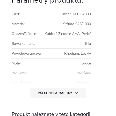
Parametry produktu:
EAN
:
08595741332333
Materiál
:
Stříbro 925/1000
Osazení/kámen
:
Kubická Zirkonie AAA, Perleť
Barva kamene
:
Bílá
Povrchová úprava
:
Rhodium, Lesklý
Motiv
:
Srdce
Pro koho
:
Pro ženy
Typ přívěsku
:
S řetízkem
VŠECHNY PARAMETRY
Produkt naleznete v této kategorii