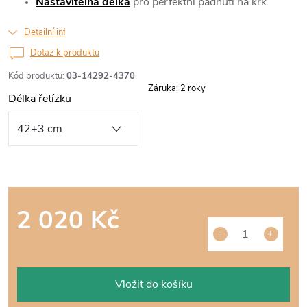
Nastavitelná délka
pro perfektní padnutí na krk
Detailní informace
Dotaz k produktu
Kód produktu:
03-14292-4370
Záruka
:
2 roky
Délka řetízku
2 020 Kč
Měrná
cena:
Vložit do košíku