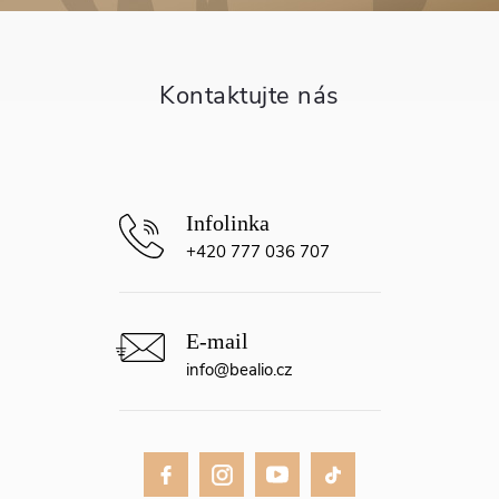
a
t
í
+420 777 036 707
info
@
bealio.cz