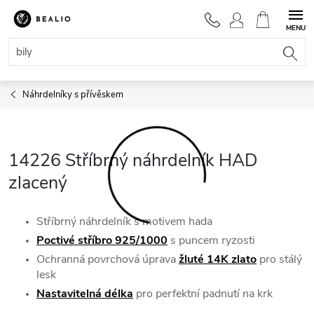
Přejít
na
NÁKUPNÍ
obsah
KOŠÍK
Náhrdelníky s přívěskem
14226 Stříbrný náhrdelník HAD
zlacený
Stříbrný náhrdelník s motivem hada
Poctivé stříbro 925/1000
s puncem ryzosti
Ochranná povrchová úprava
žluté 14K zlato
pro stálý
lesk
Nastavitelná délka
pro perfektní padnutí na krk