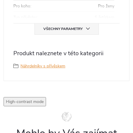
Pro koho
:
Pro ženy
Typ přívěsku
:
S řetízkem
VŠECHNY PARAMETRY
Produkt naleznete v této kategorii
Náhrdelníky s přívěskem
High-contrast mode