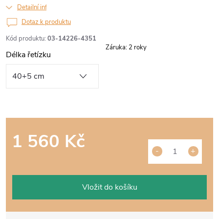
Detailní informace
Dotaz k produktu
Kód produktu:
03-14226-4351
Záruka
:
2 roky
Délka řetízku
1 560 Kč
Měrná
cena:
Vložit do košíku