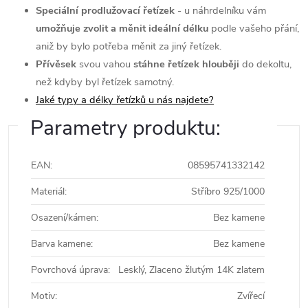
Speciální prodlužovací řetízek
- u náhrdelníku vám
umožňuje zvolit a měnit ideální délku
podle vašeho přání,
aniž by bylo potřeba měnit za jiný řetízek.
Přívěsek
svou vahou
stáhne řetízek hlouběji
do dekoltu,
než kdyby byl řetízek samotný.
Jaké typy a délky řetízků u nás najdete?
Parametry produktu:
EAN
:
08595741332142
Materiál
:
Stříbro 925/1000
Osazení/kámen
:
Bez kamene
Barva kamene
:
Bez kamene
Povrchová úprava
:
Lesklý, Zlaceno žlutým 14K zlatem
Motiv
:
Zvířecí