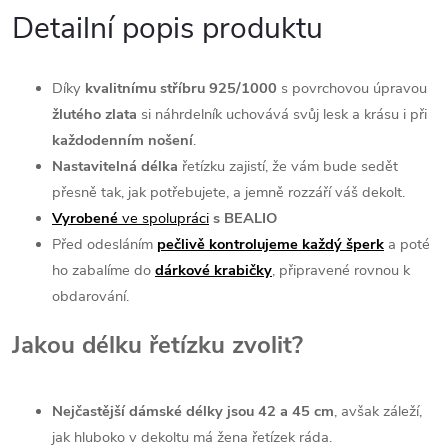
Detailní popis produktu
Díky
kvalitnímu stříbru 925/1000
s povrchovou úpravou
žlutého zlata
si náhrdelník uchovává svůj lesk a krásu i při
každodenním nošení
.
Nastavitelná délka
řetízku zajistí, že vám bude sedět
přesně tak, jak potřebujete, a jemně rozzáří váš dekolt.
Vyrobené
ve spolupráci
s BEALIO
Před odesláním
pečlivě kontrolujeme každý šperk
a poté
ho zabalíme do
dárkové
krabičky
, připravené rovnou k
obdarování.
Jakou délku řetízku zvolit?
Nejčastější dámské délky jsou 42 a 45 cm
, avšak záleží,
jak hluboko v dekoltu má žena řetízek ráda.