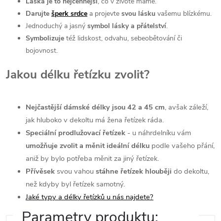
Láska je to nejcennější
, co v životě máme.
Darujte
šperk srdce
a projevte
svou lásku
vašemu blízkému.
⁠Jednoduchý a jasný
symbol lásky a přátelství
.
Symbolizuje
též lidskost, odvahu, sebeobětování či
bojovnost.
Jakou délku řetízku zvolit?
Nejčastější dámské délky jsou 42 a 45 cm
, avšak záleží,
jak hluboko v dekoltu má žena řetízek ráda.
Speciální prodlužovací řetízek
- u náhrdelníku vám
umožňuje zvolit a měnit ideální délku
podle vašeho přání,
aniž by bylo potřeba měnit za jiný řetízek.
Přívěsek
svou vahou
stáhne řetízek hlouběji
do dekoltu,
než kdyby byl řetízek samotný.
Jaké typy a délky řetízků u nás najdete?
Parametry produktu: