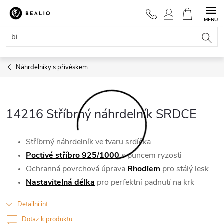
Přejít
na
NÁKUPNÍ
obsah
KOŠÍK
Náhrdelníky s přívěskem
14216 Stříbrný náhrdelník SRDCE
Stříbrný náhrdelník ve tvaru srdíčka
Poctivé stříbro 925/1000
s puncem ryzosti
Ochranná povrchová úprava
Rhodiem
pro stálý lesk
Nastavitelná délka
pro perfektní padnutí na krk
Detailní informace
Dotaz k produktu