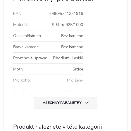
EAN
:
08595741331916
Materiál
:
Stříbro 925/1000
Osazení/kámen
:
Bez kamene
Barva kamene
:
Bez kamene
Povrchová úprava
:
Rhodium, Lesklý
Motiv
:
Srdce
Pro koho
:
Pro ženy
Typ přívěsku
:
S řetízkem
VŠECHNY PARAMETRY
Produkt naleznete v této kategorii