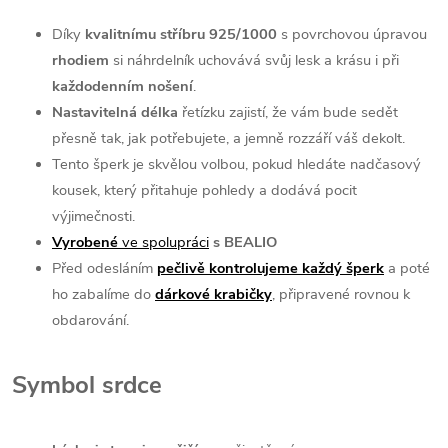
Díky
kvalitnímu stříbru 925/1000
s povrchovou úpravou
rhodiem
si náhrdelník uchovává svůj lesk a krásu i při
každodenním nošení
.
Nastavitelná délka
řetízku zajistí, že vám bude sedět
přesně tak, jak potřebujete, a jemně rozzáří váš dekolt.
Tento šperk je skvělou volbou, pokud hledáte nadčasový
kousek, který přitahuje pohledy a dodává pocit
výjimečnosti.
Vyrobené
ve spolupráci
s BEALIO
Před odesláním
pečlivě kontrolujeme každý šperk
a poté
ho zabalíme do
dárkové
krabičky
, připravené rovnou k
obdarování.
Symbol srdce