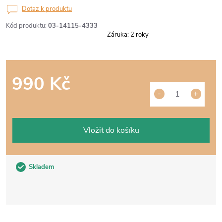
Dotaz k produktu
Kód produktu:
03-14115-4333
Záruka
:
2 roky
990 Kč
Měrná
cena:
Vložit do košíku
Skladem