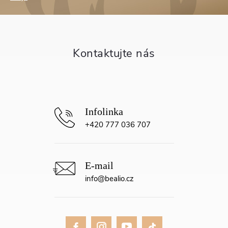
p
a
t
í
+420 777 036 707
info
@
bealio.cz