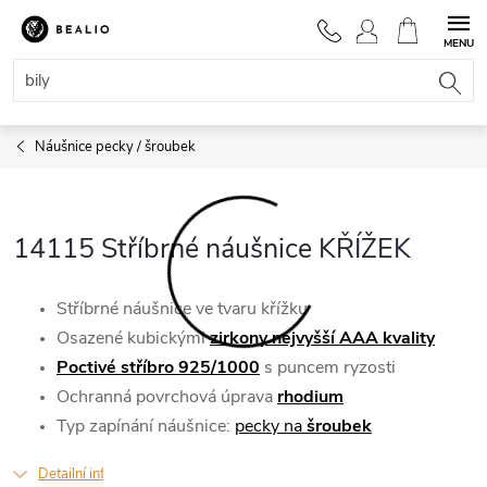
Přejít
na
NÁKUPNÍ
obsah
KOŠÍK
Náušnice pecky / šroubek
14115 Stříbrné náušnice KŘÍŽEK
Stříbrné náušnice ve tvaru křížku
Osazené kubickými
zirkony nejvyšší AAA kvality
Poctivé stříbro 925/1000
s puncem ryzosti
Ochranná povrchová úprava
rhodium
Typ zapínání náušnice:
pecky na
šroubek
Detailní informace