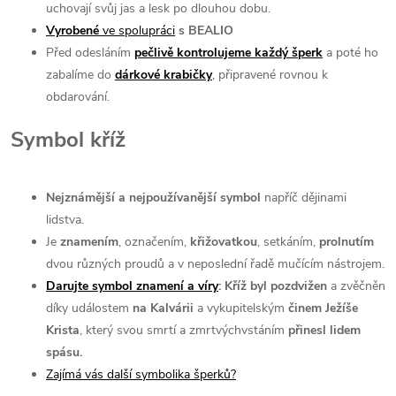
uchovají svůj jas a lesk po dlouhou dobu.
Vyrobené
ve spolupráci
s BEALIO
Před odesláním
pečlivě kontrolujeme každý šperk
a poté ho
zabalíme do
dárkové
krabičky
, připravené rovnou k
obdarování.
Symbol kříž
Nejznámější a nejpoužívanější symbol
napříč dějinami
lidstva.
Je
znamením
, označením,
křižovatkou
, setkáním,
prolnutím
dvou různých proudů a v neposlední řadě mučícím nástrojem.
Darujte symbol znamení a víry
: Kříž byl pozdvižen
a zvěčněn
díky událostem
na Kalvárii
a vykupitelským
činem Ježíše
Krista
, který svou smrtí a zmrtvýchvstáním
přinesl lidem
spásu.
Zajímá vás další symbolika šperků?