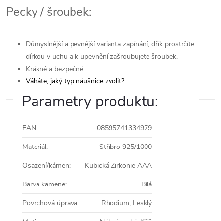
Pecky / šroubek:
Důmyslnější a pevnější varianta zapínání, dřík prostrčíte
dírkou v uchu a k upevnění zašroubujete šroubek.
Krásné a bezpečné.
Váháte, jaký typ náušnice zvolit?
Parametry produktu:
EAN
:
08595741334979
Materiál
:
Stříbro 925/1000
Osazení/kámen
:
Kubická Zirkonie AAA
Barva kamene
:
Bílá
Povrchová úprava
:
Rhodium, Lesklý