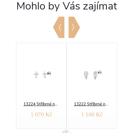
Mohlo by Vás zajímat
13217 Stříbrné náušnice NEKONEČNO
13224 Stříbrné náušnice KŘÍŽ
13222 Stříbrné náušnice ANDĚLSKÉ KŘÍDLO
č
1 070 Kč
1 100 Kč