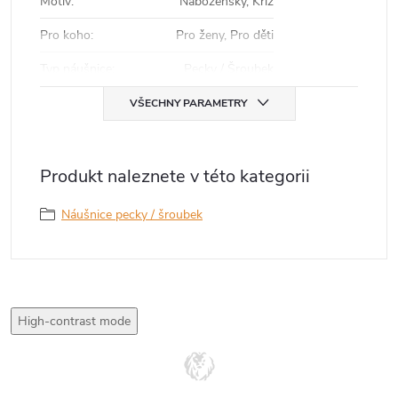
Motiv
:
Náboženský, Kříž
Pro koho
:
Pro ženy, Pro děti
Typ náušnice
:
Pecky / Šroubek
VŠECHNY PARAMETRY
Produkt naleznete v této kategorii
Náušnice pecky / šroubek
High-contrast mode