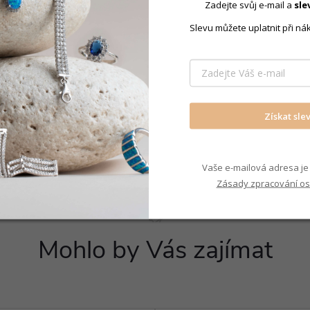
Zadejte svůj e-mail a
sle
Slevu můžete uplatnit při ná
Produkt nal
Náušnice p
Získat sle
Vaše e-mailová adresa je 
Zásady zpracování os
Mohlo by Vás zajímat