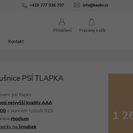
ínky
Podmínky ochrany osobních údajů
+420 777 036 707
info@bealio.cz
O nás
Péče o šperky
NÁKUPNÍ
Přihlášení
Prázdný košík
KOŠÍK
Kontakt
áušnice PSÍ TLAPKA
ivem psí tlapky
onií nejvyšší kvality AAA
000
s puncem ryzosti 925
1 2
prava
rhodium
Měrná
pecky na
šroubek
cena: