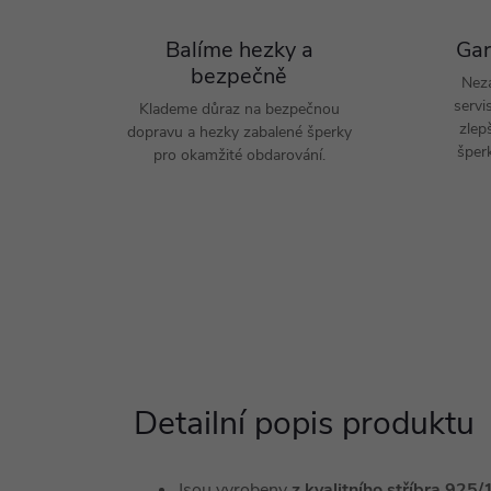
Balíme hezky a
Gar
bezpečně
Nez
servi
Klademe důraz na bezpečnou
zlep
dopravu a hezky zabalené šperky
šperk
pro okamžité obdarování.
Detailní popis produktu
Jsou vyrobeny
z kvalitního stříbra 92