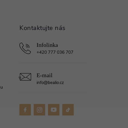
+420 777 036 707
info
@
bealio.cz
mu