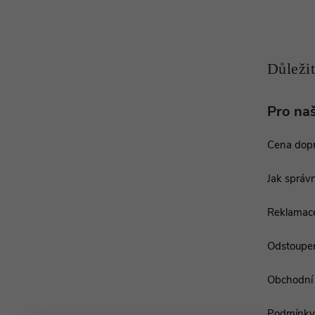
a
t
í
Pro na
Cena dop
Jak správn
Reklamac
Odstoupen
Obchodní
Podmínky 