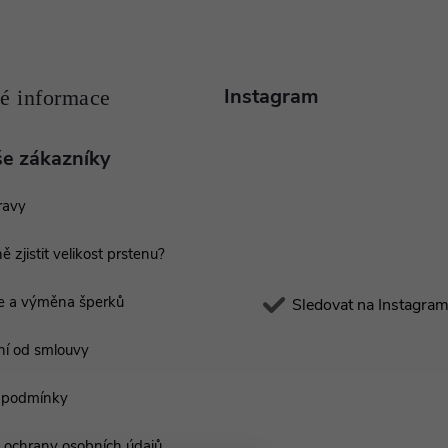
Instagram
še zákazníky
ravy
ě zjistit velikost prstenu?
e a výměna šperků
Sledovat na Instagra
í od smlouvy
 podmínky
ochrany osobních údajů