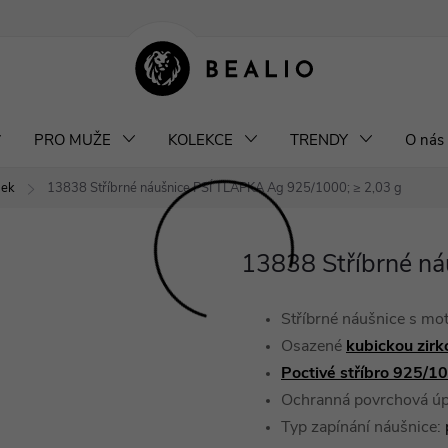
klamace a výměna šperků
Odstoupení od smlouvy
Obchodní podm
PRO MUŽE
KOLEKCE
TRENDY
O nás
bek
13838 Stříbrné náušnice PSÍ TLAPKA
Ag 925/1000; ≥ 2,03 g
13838 Stříbrné n
Stříbrné náušnice s mot
Osazené
kubickou zirk
Poctivé stříbro 925/1
Ochranná povrchová ú
Typ zapínání náušnice: