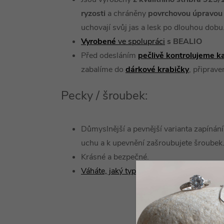
ryzosti
a chráněny
povrchovou úpravou 
uchovají svůj jas a lesk po dlouhou dobu
Vyrobené
ve spolupráci
s BEALIO
Před odesláním
pečlivě kontrolujeme k
zabalíme do
dárkové
krabičky
, připrav
Pecky / šroubek:
Důmyslnější a pevnější varianta zapínání,
uchu a k upevnění zašroubujete šroubek
Krásné a bezpečné.
Váháte, jaký typ náušnice zvolit?