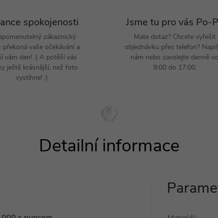
ance spokojenosti
Jsme tu pro vás Po-
apomenutelný zákaznický
Mate dotaz? Chcete vyřešit
s překoná vaše očekávání a
objednávku přes telefon? Napi
ší vám den! :) A potěší vás
nám nebo zavolejte denně o
y ještě krásnější, než foto
9:00 do 17:00.
vystihne! :)
Paramet
5/1000 s puncem