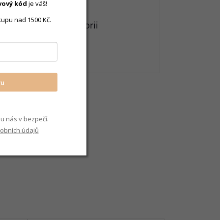
vový
kód
je váš!
kupu nad 1500 Kč.
eznete v této kategorii
ecky / šroubek
vu
u nás v bezpečí.
obních údajů