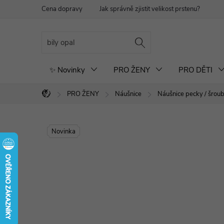
Přejít
Cena dopravy
Jak správně zjistit velikost prstenu?
Re
na
obsah
✨ Novinky
PRO ŽENY
PRO DĚTI
PRO ŽENY
Náušnice
Náušnice pecky / šrou
Domů
Novinka