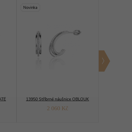
Novinka
Novinka
ATÉ
13950 Stříbrné náušnice OBLOUK
13876 Stř
2 060 Kč
1