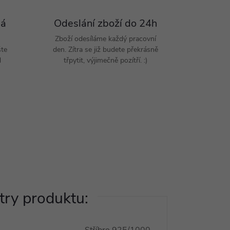
Pá
Odeslání zboží do 24h
Zboží odesíláme každý pracovní
šte
den. Zítra se již budete překrásně
d
třpytit, výjimečně pozítří. :)
ry produktu: