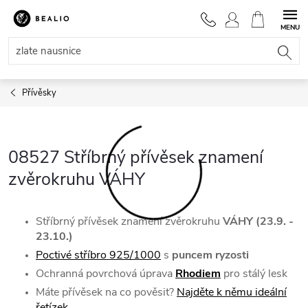
Přejít
na
NÁKUPNÍ
obsah
KOŠÍK
Přívěsky
08527 Stříbrný přívěsek znamení
zvěrokruhu VÁHY
Stříbrný přívěsek znamení zvěrokruhu
VÁHY (23.9. -
23.10.)
Poctivé stříbro 925/1000
s
puncem ryzosti
Ochranná povrchová úprava
Rhodiem
pro stálý lesk
Máte přívěsek na co pověsit?
Najděte k němu ideální
řetízek