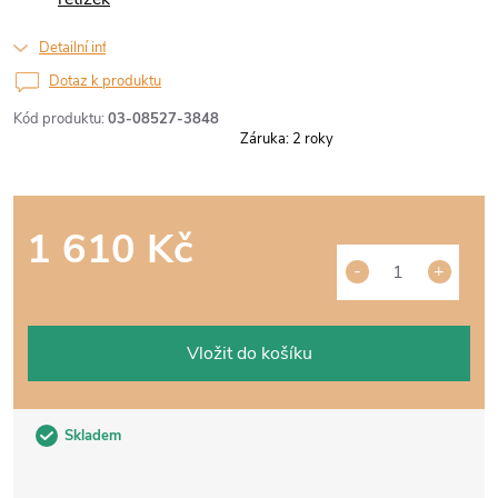
Detailní informace
Dotaz k produktu
Kód produktu:
03-08527-3848
Záruka
:
2 roky
1 610 Kč
Měrná
cena:
Vložit do košíku
Skladem