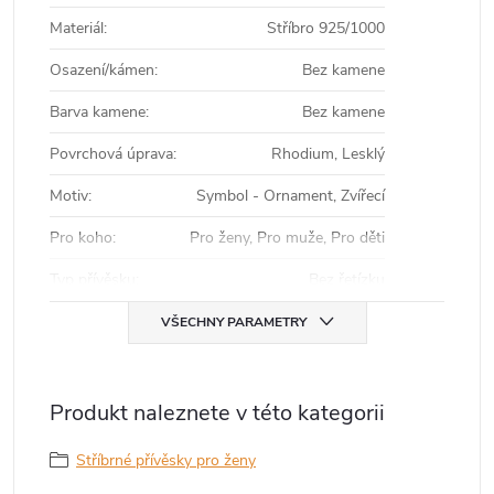
Materiál
:
Stříbro 925/1000
Osazení/kámen
:
Bez kamene
Barva kamene
:
Bez kamene
Povrchová úprava
:
Rhodium, Lesklý
Motiv
:
Symbol - Ornament, Zvířecí
Pro koho
:
Pro ženy, Pro muže, Pro děti
Typ přívěsku
:
Bez řetízku
VŠECHNY PARAMETRY
Produkt naleznete v této kategorii
Stříbrné přívěsky pro ženy