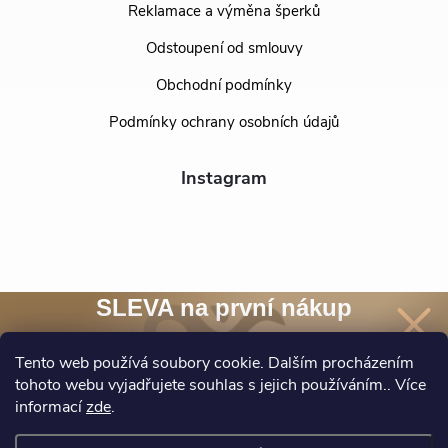
Reklamace a výměna šperků
Odstoupení od smlouvy
Obchodní podmínky
Podmínky ochrany osobních údajů
Instagram
SLEVA na první nákup
Přihlaste se k našim novinkám
a
sleva 10 %
na nákup* je Vaše.
Tento web používá soubory cookie. Dalším procházením
tohoto webu vyjadřujete souhlas s jejich používáním.. Více
Sledovat na Instagramu
informací
zde
.
Chci novinky a slevu