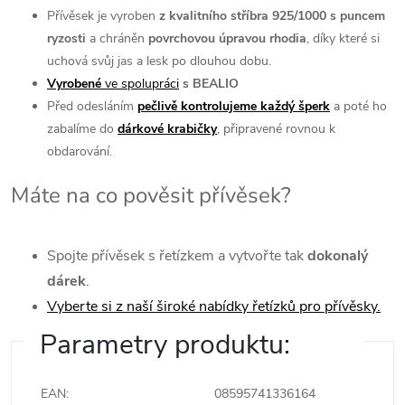
Přívěsek je vyroben
z kvalitního stříbra 925/1000 s puncem
ryzosti
a chráněn
povrchovou úpravou rhodia
, díky které si
uchová svůj jas a lesk po dlouhou dobu.
Vyrobené
ve spolupráci
s BEALIO
Před odesláním
pečlivě kontrolujeme každý šperk
a poté ho
zabalíme do
dárkové
krabičky
, připravené rovnou k
obdarování.
Máte na co pověsit přívěsek?
Spojte přívěsek s řetízkem a vytvořte tak
dokonalý
dárek
.
Vyberte si z naší široké nabídky řetízků pro přívěsky.
Parametry produktu:
EAN
:
08595741336164