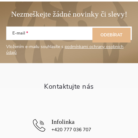
Z
E-mail
á
ODEBÍRAT
Vložením e-mailu souhlasíte s
podmínkami ochrany osobních
p
údajů
a
t
í
+420 777 036 707