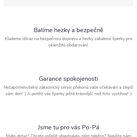
Balíme hezky a bezpečně
Klademe důraz na bezpečnou dopravu a hezky zabalené šperky pro
okamžité obdarování.
Garance spokojenosti
Nezapomenutelný zákaznický servis překoná vaše očekávání a zlepší
vám den! :) A potěší vás šperky ještě krásnější, než foto vystihne! :)
Jsme tu pro vás Po-Pá
Mate dotaz? Chcete vyřešit objednávku přes telefon? Napište nám