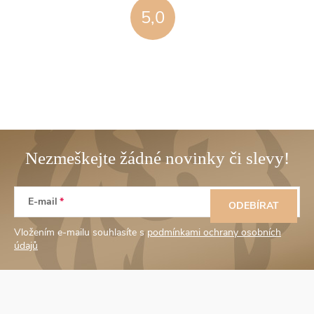
5,0
Z
E-mail
á
ODEBÍRAT
Vložením e-mailu souhlasíte s
podmínkami ochrany osobních
p
údajů
a