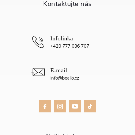
t
í
+420 777 036 707
info
@
bealio.cz