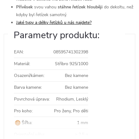
Přívěsek
svou vahou
stáhne řetízek hlouběji
do dekoltu, než
kdyby byl řetízek samotný.
Jaké typy a délky řetízků u nás najdete?
Parametry produktu:
EAN
:
08595741302398
Materiál
:
Stříbro 925/1000
Osazení/kámen
:
Bez kamene
Barva kamene
:
Bez kamene
Povrchová úprava
:
Rhodium, Lesklý
Pro koho
:
Pro ženy, Pro děti
?
Šířka
:
1 mm
Orientační váha
:
≥ 2,5 g