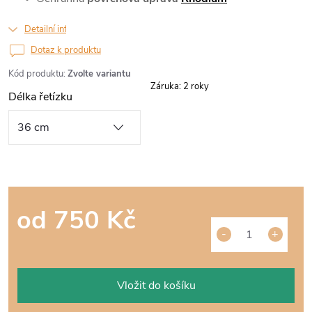
Detailní informace
Dotaz k produktu
Kód produktu:
Zvolte variantu
Záruka
:
2 roky
Délka řetízku
od
750 Kč
Měrná
cena:
Vložit do košíku