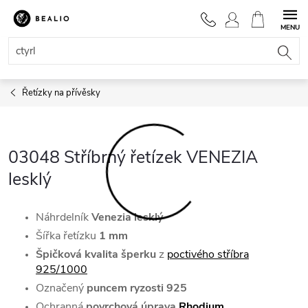
Přejít
na
NÁKUPNÍ
obsah
KOŠÍK
Řetízky na přívěsky
03048 Stříbrný řetízek VENEZIA
lesklý
Náhrdelník
Venezia lesklý
Šířka řetízku
1 mm
Špičková kvalita šperku
z
poctivého stříbra
925/1000
Označený
puncem ryzosti 925
Ochranná
povrchová úprava
Rhodium