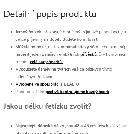
Detailní popis produktu
Jemný řetízek
, překrásně broušený, zajímavě pospojovaný a
velice příjemný na dotek.
Budete ho milovat.
M
ůžete ho nosit
jen tak
minimalisticky sólo
nebo si na něj
navěsit jeden z našich unikátních
přívěsků
, či v kombinaci
rovnou
celé sady šperků.
Vykouzlete úsměv na tvářích vašich blízkých
tímto
jedinečným řetízkem.
Vyrobené
ve spolupráci
s BEALIO
Před odesláním
pečlivě kontrolujeme každý šperk
Jakou délku řetízku zvolit?
Nejčastější dámské délky jsou 42 a 45 cm
, avšak záleží, jak
hluboko v dekoltu má žena řetízek ráda.