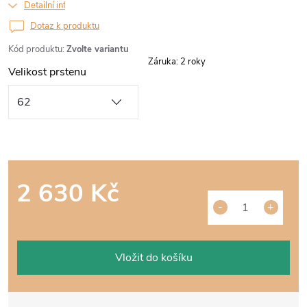
Detailní informace
Dotaz k produktu
Kód produktu:
Zvolte variantu
Záruka
:
2 roky
Velikost prstenu
2 630 Kč
Měrná
cena:
Vložit do košíku