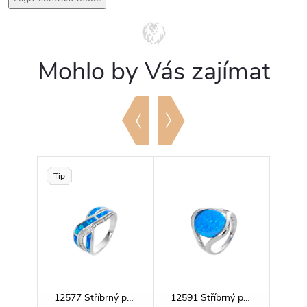
Mohlo by Vás zajímat
Tip
Novi
06960 Stříbrný prsten VLNKY bílý OPÁL
12577 Stříbrný prsten VLNKY modrý OPÁL
12591 Stříbrný prsten mohutný SOLITÉR modrý OPÁL