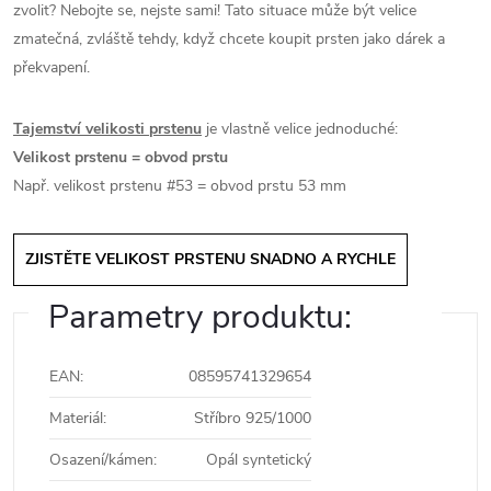
zvolit? Nebojte se, nejste sami! Tato situace může být velice
zmatečná, zvláště tehdy, když chcete koupit prsten jako dárek a
překvapení.
Tajemství velikosti prstenu
je vlastně velice jednoduché:
Velikost prstenu = obvod prstu
Např. velikost prstenu #53 = obvod prstu 53 mm
ZJISTĚTE VELIKOST PRSTENU SNADNO A RYCHLE
Parametry produktu:
EAN
:
08595741329654
Materiál
:
Stříbro 925/1000
Osazení/kámen
:
Opál syntetický