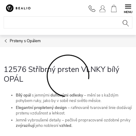
Přejít
na
NÁKUPNÍ
obsah
KOŠÍK
Prsteny s Opálem
12576 Stříbrný prsten VLNKY bílý
OPÁL
Bílý
opál
s jemnými
duhovými odlesky
– mění se s každým
pohybem ruky, jako by v sobě nesl světlo měsíce.
Elegantní
propletený
design
– rafinovaně tvarované linie dodávají
prstenu vzdušnost a lehkost.
Jemně vybroušené detaily – pečlivě propracované ozdobné prvky
zvýrazňují
jeho noblesní
vzhled.