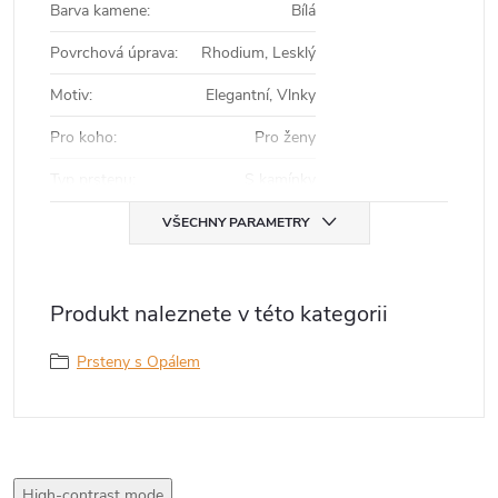
Barva kamene
:
Bílá
Povrchová úprava
:
Rhodium, Lesklý
Motiv
:
Elegantní, Vlnky
Pro koho
:
Pro ženy
Typ prstenu
:
S kamínky
VŠECHNY PARAMETRY
Produkt naleznete v této kategorii
Prsteny s Opálem
High-contrast mode