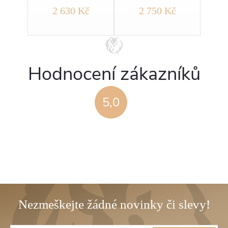
č
2 630 Kč
2 750 Kč
Hodnocení zákazníků
5,0
Z