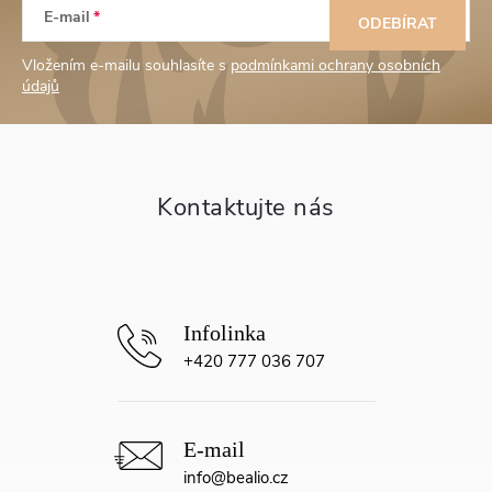
E-mail
á
ODEBÍRAT
Vložením e-mailu souhlasíte s
podmínkami ochrany osobních
p
údajů
a
t
í
+420 777 036 707
info
@
bealio.cz