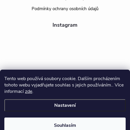
Podmínky ochrany osobních údajů
Instagram
Tento web používá soubory cookie. Dalším procházením
tohoto webu vyjadřujete souhlas s jejich používáním.. Více
Sledovat na Instagramu
informací
zde
.
Nastavení
Copyright 2026
BEALIO
. Všechna práva vyhrazena.
Souhlasím