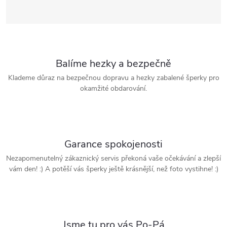
Balíme hezky a bezpečně
Klademe důraz na bezpečnou dopravu a hezky zabalené šperky pro
okamžité obdarování.
Garance spokojenosti
Nezapomenutelný zákaznický servis překoná vaše očekávání a zlepší
vám den! :) A potěší vás šperky ještě krásnější, než foto vystihne! :)
Jsme tu pro vás Po-Pá