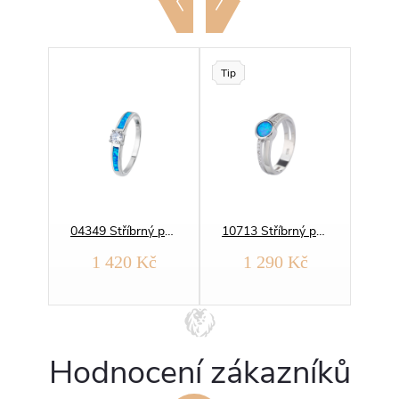
Tip
07725 Stříbrný prsten SOLITÉR bílý OPÁL
04349 Stříbrný prsten SOLITÉR modrý OPÁL
10713 Stříbrný prsten SOLITÉR modrý OPÁL
č
1 420 Kč
1 290 Kč
Hodnocení zákazníků