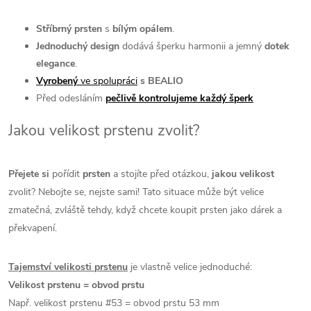
Stříbrný prsten
s
bílým opálem
.
Jednoduchý
design
dodává šperku harmonii a jemný
dotek
elegance
.
Vyrobený
ve spolupráci
s BEALIO
Před odesláním
pečlivě kontrolujeme každý šperk
Jakou velikost prstenu zvolit?
Přejete si
pořídit
prsten
a stojíte před otázkou,
jakou velikost
zvolit? Nebojte se, nejste sami! Tato situace může být velice
zmatečná, zvláště tehdy, když chcete koupit prsten jako dárek a
překvapení.
Tajemství velikosti prstenu
je vlastně velice jednoduché:
Velikost prstenu = obvod prstu
Např. velikost prstenu #53 = obvod prstu 53 mm