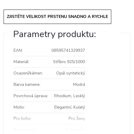
ZJISTĚTE VELIKOST PRSTENU SNADNO A RYCHLE
Parametry produktu:
EAN
:
08595741329937
Materiál
:
Stříbro 925/1000
Osazení/kámen
:
Opál syntetický
Barva kamene
:
Modrá
Povrchová úprava
:
Rhodium, Lesklý
Motiv
:
Elegantní, Kulatý
Pro koho
:
Pro ženy
Typ prstenu
:
S kamínky