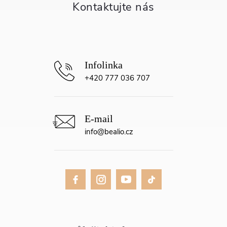
t
í
+420 777 036 707
info
@
bealio.cz