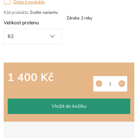
Dotaz k produktu
Kód produktu:
Zvolte variantu
Záruka
:
2 roky
Velikost prstenu
1 400 Kč
Měrná
cena:
Vložit do košíku