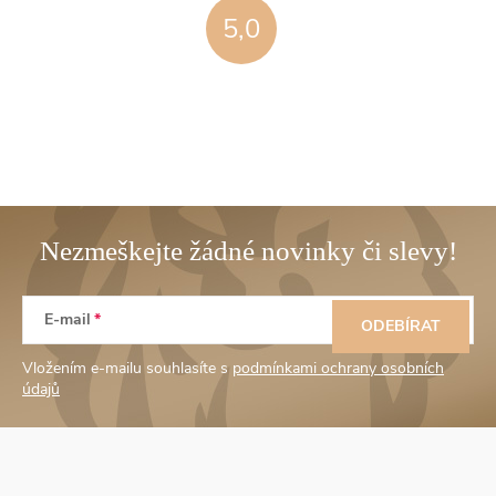
5,0
Z
E-mail
á
ODEBÍRAT
Vložením e-mailu souhlasíte s
podmínkami ochrany osobních
p
údajů
a