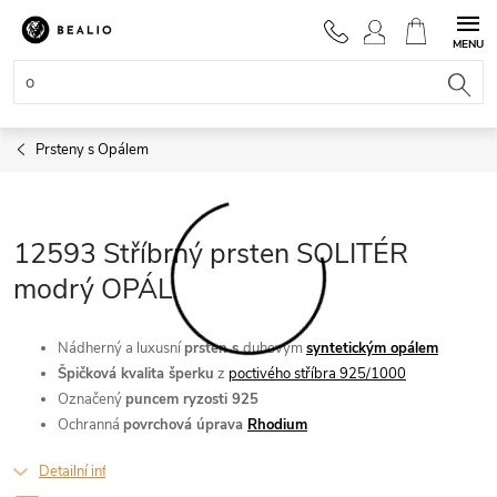
Přejít
na
NÁKUPNÍ
obsah
KOŠÍK
Prsteny s Opálem
12593 Stříbrný prsten SOLITÉR
modrý OPÁL
Nádherný a luxusní
prsten s
duhovým
syntetickým opálem
Špičková kvalita šperku
z
poctivého stříbra 925/1000
Označený
puncem ryzosti 925
Ochranná
povrchová úprava
Rhodium
Detailní informace