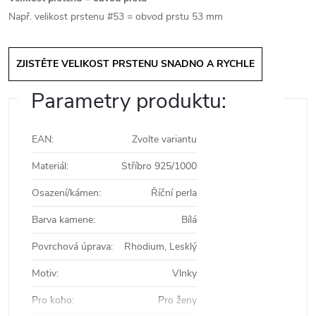
Např. velikost prstenu #53 = obvod prstu 53 mm
ZJISTĚTE VELIKOST PRSTENU SNADNO A RYCHLE
Parametry produktu:
EAN
:
Zvolte variantu
Materiál
:
Stříbro 925/1000
Osazení/kámen
:
Říční perla
Barva kamene
:
Bílá
Povrchová úprava
:
Rhodium, Lesklý
Motiv
:
Vlnky
Pro koho
:
Pro ženy