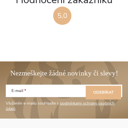
5,0
Z
E-mail
á
ODEBÍRAT
Vložením e-mailu souhlasíte s
podmínkami ochrany osobních
p
údajů
a