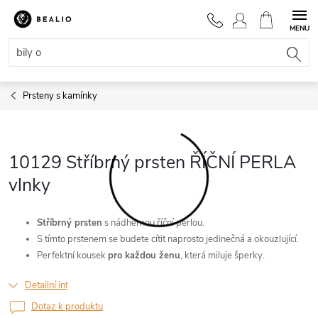
Přejít
na
NÁKUPNÍ
obsah
KOŠÍK
Prsteny s kamínky
10129 Stříbrný prsten ŘÍČNÍ PERLA
vlnky
Stříbrný
prsten
s nádhernou říční perlou.
S tímto prstenem se budete cítit naprosto jedinečná a okouzlující.
Perfektní kousek
pro každou ženu
, která miluje šperky.
Detailní informace
Dotaz k produktu