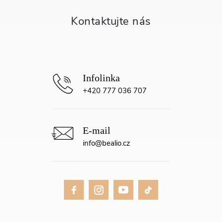
t
í
+420 777 036 707
info
@
bealio.cz