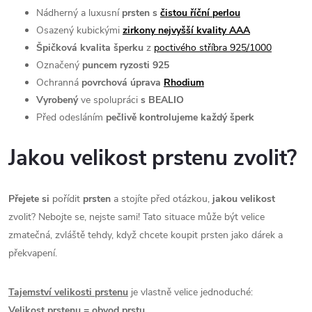
Nádherný a luxusní
prsten s
čistou říční perlou
Osazený kubickými
zirkony nejvyšší kvality AAA
Špičková kvalita šperku
z
poctivého stříbra 925/1000
Označený
puncem ryzosti 925
Ochranná
povrchová úprava
Rhodium
Vyrobený
ve spolupráci
s BEALIO
Před odesláním
pečlivě kontrolujeme každý šperk
Jakou velikost prstenu zvolit?
Přejete si
pořídit
prsten
a stojíte před otázkou,
jakou velikost
zvolit? Nebojte se, nejste sami! Tato situace může být velice
zmatečná, zvláště tehdy, když chcete koupit prsten jako dárek a
překvapení.
Tajemství velikosti prstenu
je vlastně velice jednoduché:
Velikost prstenu = obvod prstu