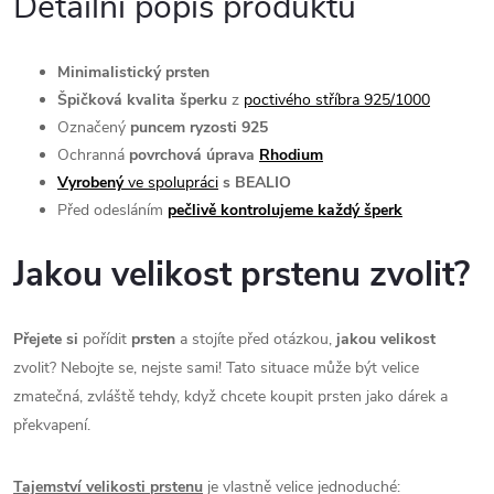
Detailní popis produktu
Minimalistický
prsten
Špičková kvalita šperku
z
poctivého stříbra 925/1000
Označený
puncem ryzosti 925
Ochranná
povrchová úprava
Rhodium
Vyrobený
ve spolupráci
s BEALIO
Před odesláním
pečlivě kontrolujeme každý šperk
Jakou velikost prstenu zvolit?
Přejete si
pořídit
prsten
a stojíte před otázkou,
jakou velikost
zvolit? Nebojte se, nejste sami! Tato situace může být velice
zmatečná, zvláště tehdy, když chcete koupit prsten jako dárek a
překvapení.
Tajemství velikosti prstenu
je vlastně velice jednoduché: