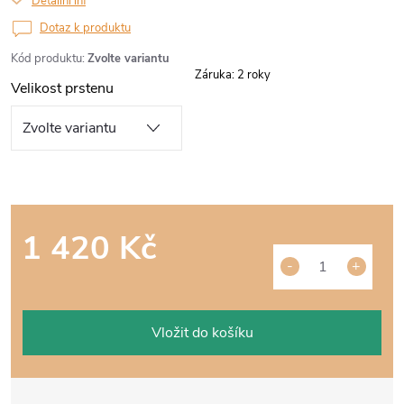
Detailní informace
Dotaz k produktu
Kód produktu:
Zvolte variantu
Záruka
:
2 roky
Velikost prstenu
1 420 Kč
Měrná
cena:
Vložit do košíku