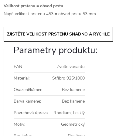
Velikost prstenu = obvod prstu
Např. velikost prstenu #53 = obvod prstu 53 mm
ZJISTĚTE VELIKOST PRSTENU SNADNO A RYCHLE
Parametry produktu:
EAN
:
Zvolte variantu
Materiál
:
Stříbro 925/1000
Osazení/kámen
:
Bez kamene
Barva kamene
:
Bez kamene
Povrchová úprava
:
Rhodium, Lesklý
Motiv
:
Geometrický
Pro koho
:
Pro ženy