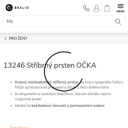
Přejít
na
NÁKUPNÍ
obsah
KOŠÍK
PRO ŽENY
13246 Stříbrný prsten OČKA
Krásný minimalistický stříbrný prsten
, ve tvaru spojeného řetězu.
Může symbolizovat propojení a důvěru mezi dvěma lidmi.
Je elegantním a osobitým doplňkem, kterým dáváte najevo
vzájemné pouto.
Ideální na
každodenní činnosti a permanentní nošení
.