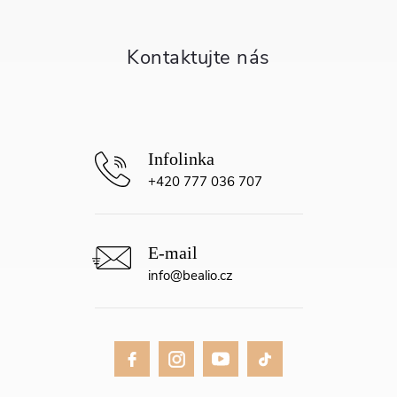
a
t
í
+420 777 036 707
info
@
bealio.cz