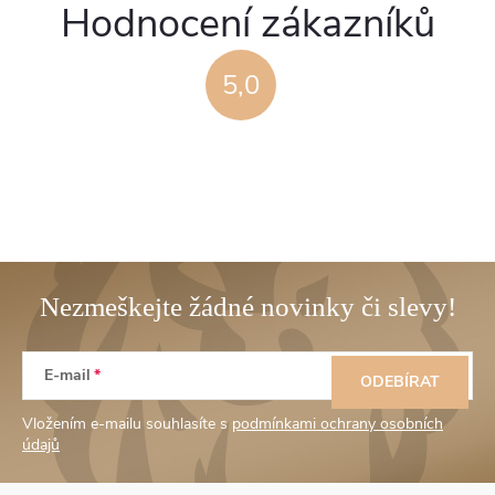
Hodnocení zákazníků
5,0
Z
E-mail
á
ODEBÍRAT
Vložením e-mailu souhlasíte s
podmínkami ochrany osobních
p
údajů