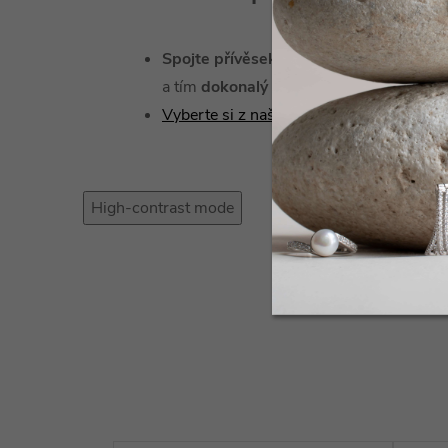
Spojte přívěsek s řetízkem
, a vytvořte 
a tím
dokonalý dárek.
Vyberte si z naší široké nabídky řetízků 
High-contrast mode