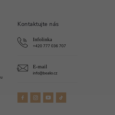
+420 777 036 707
info
@
bealio.cz
mu