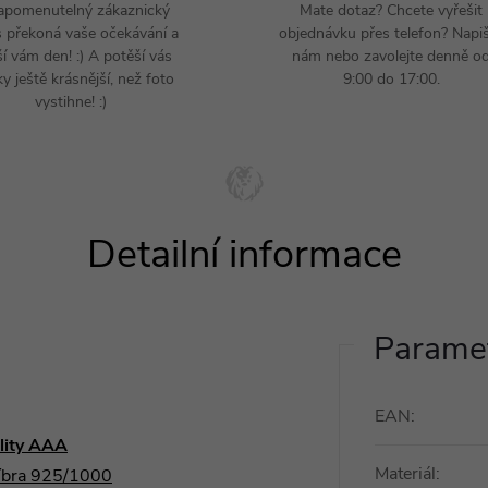
apomenutelný zákaznický
Mate dotaz? Chcete vyřešit
s překoná vaše očekávání a
objednávku přes telefon? Napi
ší vám den! :) A potěší vás
nám nebo zavolejte denně o
y ještě krásnější, než foto
9:00 do 17:00.
vystihne! :)
Paramet
EAN
:
ality AAA
Materiál
:
říbra 925/1000