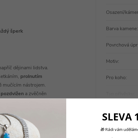
Osazení/káme
Barva kamene
:
aždý šperk
Povrchová úpr
Motiv
:
apříč dějinami lidstva.
 setkáním,
prolnutím
Pro koho
:
ě mučícím nástrojem.
l pozdvižen
a zvěčněn
Typ přívěsku
:
kým
činem Ježíše Krista
,
nesl lidem spásu.
SLEVA 
🎁 Rádi vám uděláme
Produkt nal