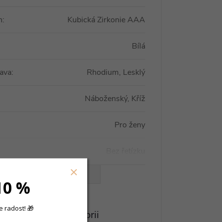
n
:
Kubická Zirkonie AAA
Bílá
ava
:
Rhodium, Lesklý
Náboženský, Kříž
Pro ženy
Bez řetízku
VŠECHNY PARAMETRY
10 %
 radost! 🎁
eznete v této kategorii