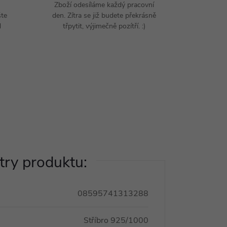
Zboží odesíláme každý pracovní
šte
den. Zítra se již budete překrásně
d
třpytit, výjimečně pozítří. :)
ry produktu:
08595741313288
Stříbro 925/1000