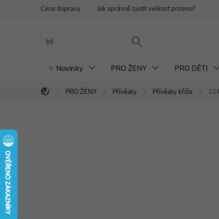
Přejít
Cena dopravy
Jak správně zjistit velikost prstenu?
Re
na
obsah
✨ Novinky
PRO ŽENY
PRO DĚTI
PRO ŽENY
Přívěsky
Přívěsky kříže
124
Domů