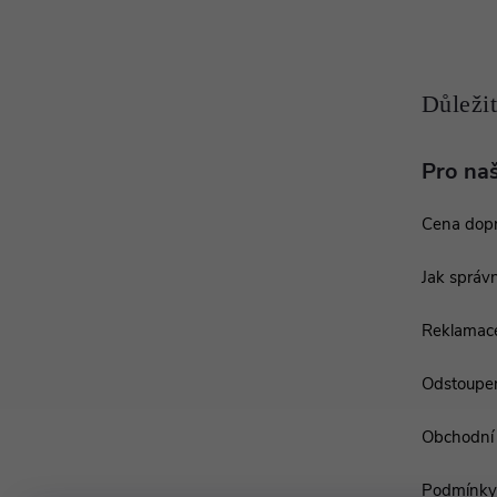
a
t
í
Pro na
Cena dop
Jak správn
Reklamac
Odstoupen
Obchodní
Podmínky 