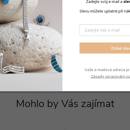
Zadejte svůj e-mail a
sle
Přívěsky kř
Slevu můžete uplatnit při ná
tak perfektní náhrdelník,
pro přívěsky.
Získat sle
Vaše e-mailová adresa je 
Zásady zpracování os
Mohlo by Vás zajímat