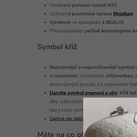
Označené
puncem ryzosti 925
Ochranná
povrchová úprava
Rhodium
Vyrobené
ve spolupráci
s BEALIO
Před odesláním
pečlivě kontrolujeme k
Symbol kříž
Nejznámější a nejpoužívanější symbol
n
Je
znamením
, označením,
křižovatkou
,
dvou různých proudů a v neposlední řad
Darujte symbol znamení a víry
: Kříž by
díky událostem
na Kalvárii
a vykupitels
který svou smrtí a zmrtvýchvstáním
při
Zajímá vás další symbolika šperků?
Máte na co přívěsek pověsit?