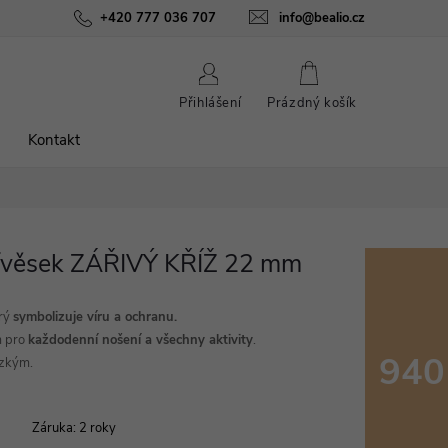
ínky
Podmínky ochrany osobních údajů
+420 777 036 707
info@bealio.cz
O nás
Péče o šperky
NÁKUPNÍ
Přihlášení
Prázdný košík
KOŠÍK
Kontakt
řívěsek ZÁŘIVÝ KŘÍŽ 22 mm
erý
symbolizuje víru a ochranu.
m pro
každodenní nošení a všechny aktivity
.
940
ízkým.
Měrná
cena:
Záruka
:
2 roky