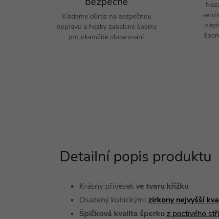
bezpečně
Nez
servi
Klademe důraz na bezpečnou
zlep
dopravu a hezky zabalené šperky
šperk
pro okamžité obdarování.
Detailní popis produktu
Krásný přívěsek
ve tvaru křížku
Osazený kubickými
zirkony nejvyšší kv
Špičková kvalita šperku
z
poctivého st