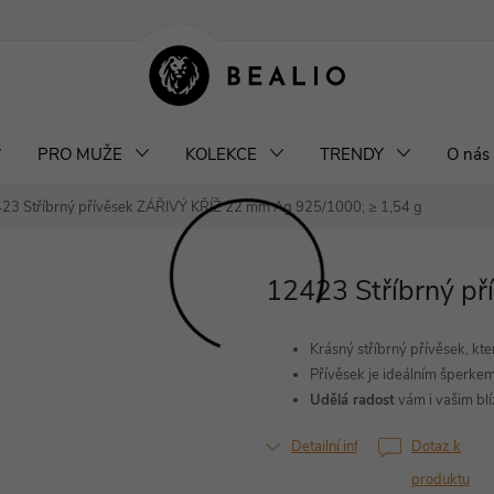
klamace a výměna šperků
Odstoupení od smlouvy
Obchodní podm
PRO MUŽE
KOLEKCE
TRENDY
O nás
23 Stříbrný přívěsek ZÁŘIVÝ KŘÍŽ 22 mm
Ag 925/1000; ≥ 1,54 g
12423 Stříbrný p
Krásný stříbrný přívěsek, kt
Přívěsek je ideálním šperke
Udělá radost
vám i vašim bl
Detailní informace
Dotaz k
produktu