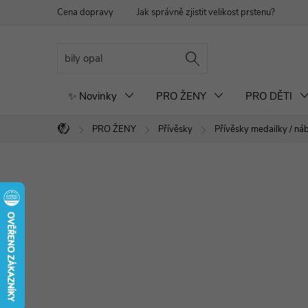
Přejít
Cena dopravy
Jak správně zjistit velikost prstenu?
Re
na
obsah
✨ Novinky
PRO ŽENY
PRO DĚTI
PRO ŽENY
Přívěsky
Přívěsky medailky / n
Domů