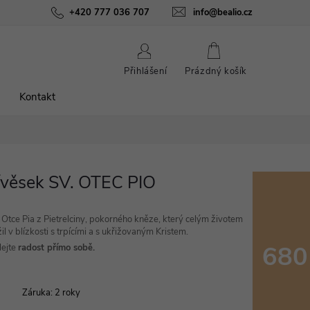
ínky
Podmínky ochrany osobních údajů
+420 777 036 707
info@bealio.cz
O nás
Péče o šperky
NÁKUPNÍ
Přihlášení
Prázdný košík
KOŠÍK
Kontakt
ívěsek SV. OTEC PIO
 Otce Pia z Pietrelciny, pokorného kněze, který celým životem
žil v blízkosti s trpícími a s ukřižovaným Kristem.
680
lejte
radost přímo sobě.
Měrná
Záruka
:
2 roky
cena: