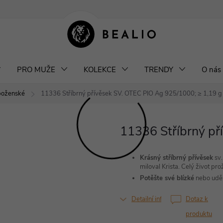
klamace a výměna šperků
Odstoupení od smlouvy
Obchodní podm
PRO MUŽE
KOLEKCE
TRENDY
O nás
áboženské
11336 Stříbrný přívěsek SV. OTEC PIO
Ag 925/1000; ≥ 1,19 g
11336 Stříbrný př
Krásný stříbrný přívěsek
sv.
miloval Krista. Celý život pro
Potěšte své blízké
nebo udě
Detailní informace
Dotaz k
produktu