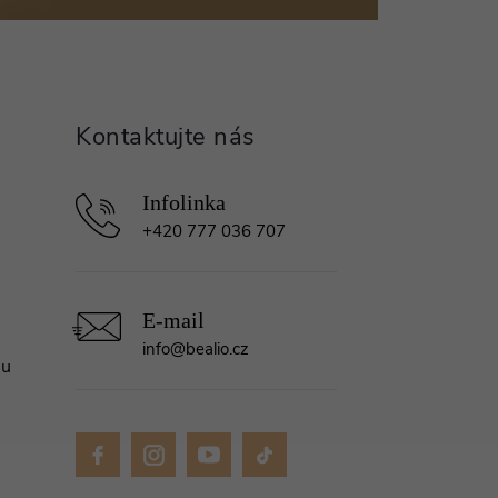
+420 777 036 707
info
@
bealio.cz
mu