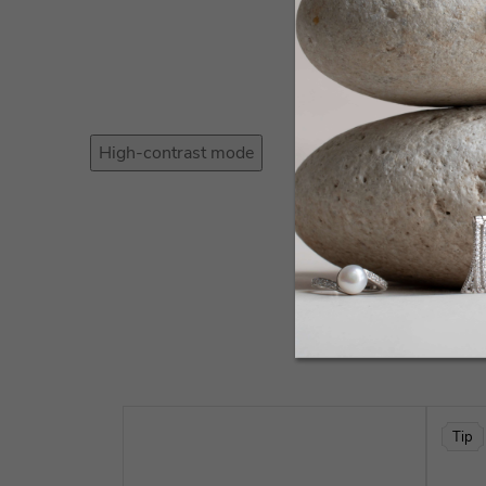
High-contrast mode
Tip