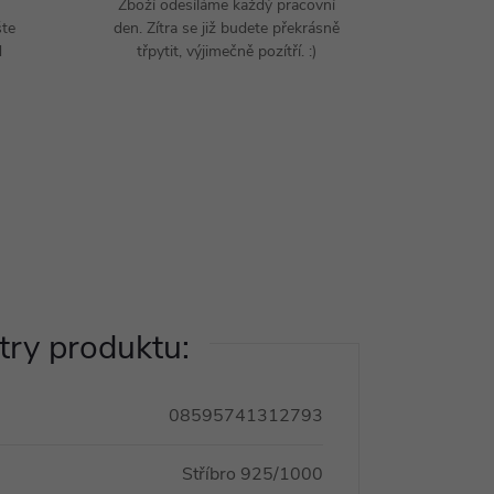
Zboží odesíláme každý pracovní
šte
den. Zítra se již budete překrásně
d
třpytit, výjimečně pozítří. :)
ry produktu:
08595741312793
Stříbro 925/1000