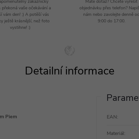
apomenutelný zákaznický
Mate dotaz? Chcete vyřešit
s překoná vaše očekávání a
objednávku přes telefon? Napi
ší vám den! :) A potěší vás
nám nebo zavolejte denně o
y ještě krásnější, než foto
9:00 do 17:00.
vystihne! :)
Paramet
em Piem
EAN
:
Materiál
: