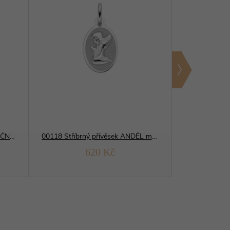
00139 Stříbrný přívěsek ZÁZRAČNÁ MADONKA 15 mm
00118 Stříbrný přívěsek ANDĚL medailon
620 Kč