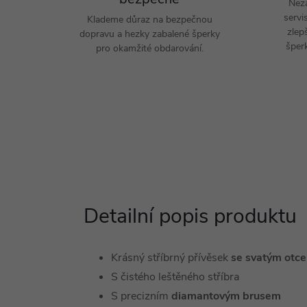
Nez
servi
Klademe důraz na bezpečnou
zlep
dopravu a hezky zabalené šperky
šperk
pro okamžité obdarování.
Detailní popis produktu
Krásný stříbrný přívěsek
se svatým otc
S čistého leštěného stříbra
S precizním
diamantovým brusem