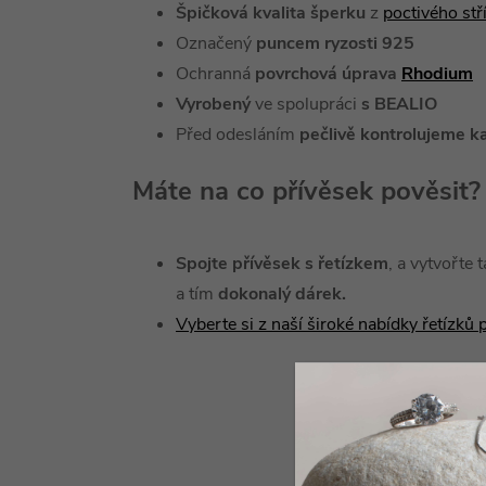
Špičková kvalita šperku
z
poctivého st
Označený
puncem ryzosti 925
Ochranná
povrchová úprava
Rhodium
Vyrobený
ve spolupráci
s BEALIO
Před odesláním
pečlivě kontrolujeme k
Máte na co přívěsek pověsit?
Spojte přívěsek s řetízkem
, a vytvořte 
a tím
dokonalý dárek.
Vyberte si z naší široké nabídky řetízků 