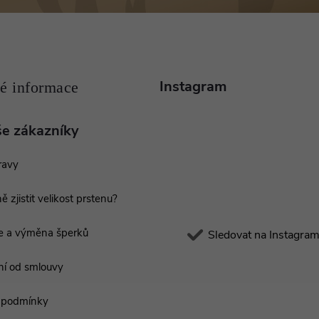
Instagram
še zákazníky
ravy
ě zjistit velikost prstenu?
e a výměna šperků
Sledovat na Instagra
í od smlouvy
 podmínky