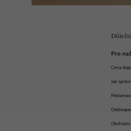
a
t
í
Pro na
Cena dop
Jak správn
Reklamac
Odstoupen
Obchodní