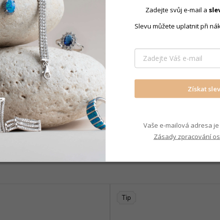
Zadejte svůj e-mail a
sle
Přívěsky m
Slevu můžete uplatnit při ná
Získat sle
Vaše e-mailová adresa je 
Mohlo by Vás zajímat
Zásady zpracování os
Tip