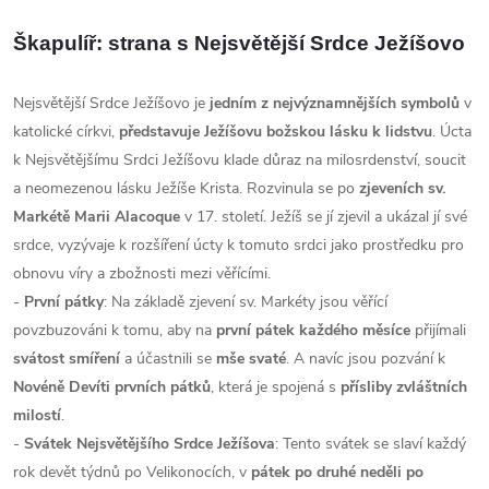
Škapulíř: strana s
Nejsvětější Srdce Ježíšovo
Nejsvětější Srdce Ježíšovo je
jedním z nejvýznamnějších symbolů
v
katolické církvi,
představuje Ježíšovu božskou lásku k lidstvu
. Úcta
k Nejsvětějšímu Srdci Ježíšovu klade důraz na milosrdenství, soucit
a neomezenou lásku Ježíše Krista. R
ozvinula se po
zjeveních sv.
Markétě Marii Alacoque
v 17. století. Ježíš se jí zjevil a ukázal jí své
srdce, vyzývaje k rozšíření úcty k tomuto srdci jako prostředku pro
obnovu víry a zbožnosti mezi věřícími.
-
První pátky
: Na základě zjevení sv. Markéty jsou věřící
povzbuzováni k tomu, aby na
první pátek každého měsíce
přijímali
svátost smíření
a účastnili se
mše svaté
. A navíc jsou pozvání k
Novéně Devíti prvních pátků
, která je spojená s
přísliby zvláštních
milostí
.
-
Svátek Nejsvětějšího Srdce Ježíšova
: Tento svátek se slaví každý
rok devět týdnů po Velikonocích, v
pátek po druhé neděli po