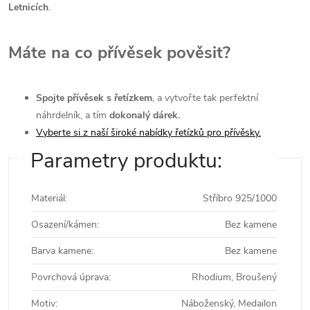
Letnicích
.
Máte na co přívěsek pověsit?
Spojte přívěsek s řetízkem
, a vytvořte tak perfektní
náhrdelník, a tím
dokonalý dárek.
Vyberte si z naší široké nabídky řetízků pro přívěsky.
Parametry produktu:
Materiál
:
Stříbro 925/1000
Osazení/kámen
:
Bez kamene
Barva kamene
:
Bez kamene
Povrchová úprava
:
Rhodium, Broušený
Motiv
:
Náboženský, Medailon