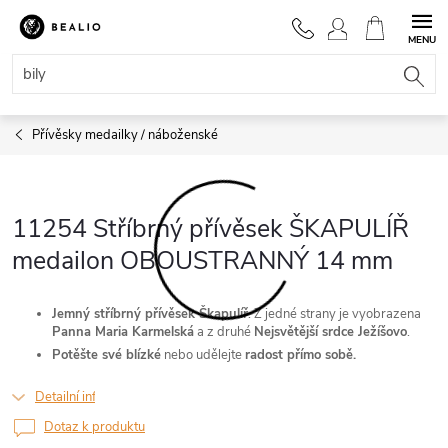
Přejít
na
NÁKUPNÍ
obsah
KOŠÍK
Přívěsky medailky / náboženské
11254 Stříbrný přívěsek ŠKAPULÍŘ
medailon OBOUSTRANNÝ 14 mm
Jemný stříbrný přívěsek Škapulíř
. Z jedné strany je vyobrazena
Panna Maria Karmelská
a z druhé
Nejsvětější srdce Ježíšovo
.
Potěšte své blízké
nebo udělejte
radost přímo sobě.
Detailní informace
Dotaz k produktu