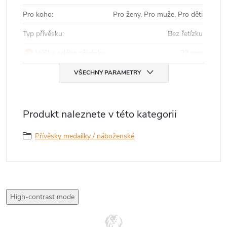
Pro koho
:
Pro ženy, Pro muže, Pro děti
Typ přívěsku
:
Bez řetízku
?
Výška celého přívěsku
:
22 mm
VŠECHNY PARAMETRY
Produkt naleznete v této kategorii
Přívěsky medailky / náboženské
High-contrast mode