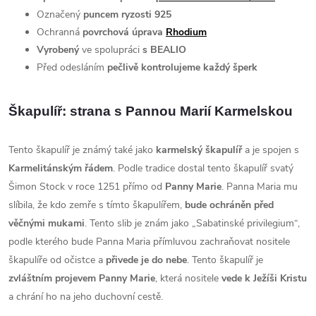
Označený
puncem ryzosti 925
Ochranná
povrchová úprava
Rhodium
Vyrobený
ve spolupráci
s BEALIO
Před odesláním
pečlivě kontrolujeme každý šperk
Škapulíř: strana s
Pannou Marií Karmelskou
Tento škapulíř je známý také jako
karmelský škapulíř
a je spojen s
Karmelitánským řádem
. Podle tradice dostal tento škapulíř svatý
Šimon Stock v roce 1251 přímo od
Panny Marie
. Panna Maria mu
slíbila, že kdo zemře s tímto škapulířem,
bude ochráněn před
věčnými mukami
. Tento slib je znám jako „Sabatinské privilegium“,
podle kterého bude Panna Maria přímluvou zachraňovat nositele
škapulíře od očistce a
přivede je do nebe
.
Tento škapulíř je
zvláštním projevem Panny Marie
, která nositele
vede k Ježíši Kristu
a chrání ho na jeho duchovní cestě.