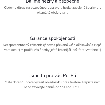
Balíme hezky a bezpečně
Klademe důraz na bezpečnou dopravu a hezky zabalené šperky pro
okamžité obdarování.
Garance spokojenosti
Nezapomenutelný zákaznický servis překoná vaše očekávání a zlepší
vám den! :) A potěší vás šperky ještě krásnější, než foto vystihne! :)
Jsme tu pro vás Po-Pá
Mate dotaz? Chcete vyřešit objednávku přes telefon? Napište nám
nebo zavolejte denně od 9:00 do 17:00.