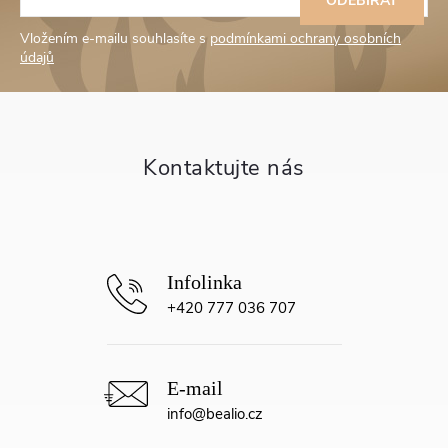
á
ODEBÍRAT
Vložením e-mailu souhlasíte s
podmínkami ochrany osobních
p
údajů
a
t
í
+420 777 036 707
info
@
bealio.cz