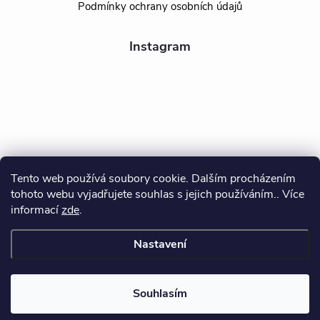
Podmínky ochrany osobních údajů
Instagram
Tento web používá soubory cookie. Dalším procházením
tohoto webu vyjadřujete souhlas s jejich používáním.. Více
Sledovat na Instagramu
informací
zde
.
Nastavení
Copyright 2026
BEALIO
. Všechna práva vyhrazena.
Souhlasím
Vytvořil Shoptet