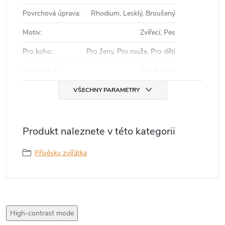
Povrchová úprava
:
Rhodium, Lesklý, Broušený
Motiv
:
Zvířecí, Pes
Pro koho
:
Pro ženy, Pro muže, Pro děti
Typ přívěsku
:
Bez řetízku
VŠECHNY PARAMETRY
Produkt naleznete v této kategorii
Přívěsky zvířátka
High-contrast mode