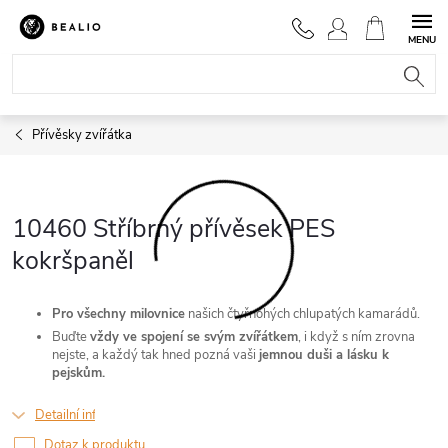
Přejít
na
NÁKUPNÍ
obsah
KOŠÍK
Přívěsky zvířátka
10460 Stříbrný přívěsek PES
kokršpaněl
Pro všechny milovnice
našich čtyřnohých chlupatých kamarádů.
Buďte
vždy ve spojení se svým zvířátkem
, i když s ním zrovna
nejste, a každý tak hned pozná vaši
jemnou duši a lásku k
pejskům.
Detailní informace
Dotaz k produktu