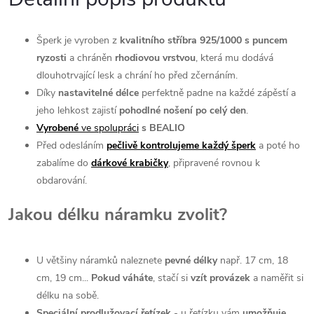
Šperk je vyroben z
kvalitního
stříbra 925/1000 s puncem
ryzosti
a chráněn
rhodiovou
vrstvou
, která mu dodává
dlouhotrvající lesk a chrání ho před zčernáním.
Díky
nastavitelné délce
perfektně padne na každé zápěstí a
jeho lehkost zajistí
pohodlné nošení po celý den
.
Vyrobené
ve spolupráci
s BEALIO
Před odesláním
pečlivě kontrolujeme každý šperk
a poté ho
zabalíme do
dárkové
krabičky
, připravené rovnou k
obdarování.
Jakou délku náramku zvolit?
U většiny náramků naleznete
pevné délky
např. 17 cm, 18
cm, 19 cm...
Pokud váháte
, stačí si
vzít provázek
a naměřit si
délku na sobě.
Speciální prodlužovací řetízek
- u řetízku vám
umožňuje