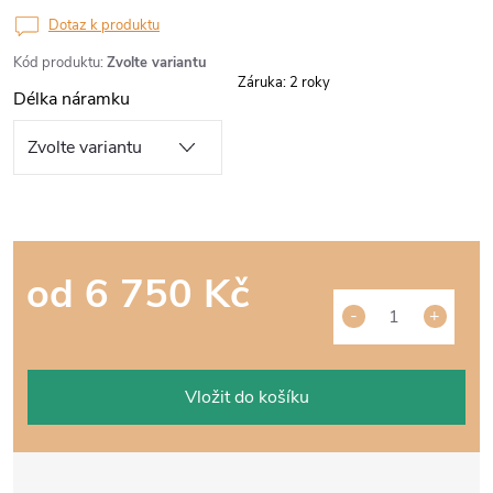
Dotaz k produktu
Kód produktu:
Zvolte variantu
Záruka
:
2 roky
Délka náramku
od
6 750 Kč
Měrná
cena:
Vložit do košíku