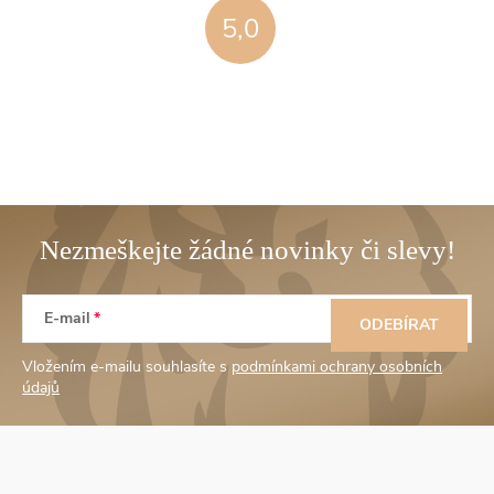
5,0
Z
E-mail
á
ODEBÍRAT
Vložením e-mailu souhlasíte s
podmínkami ochrany osobních
p
údajů
a