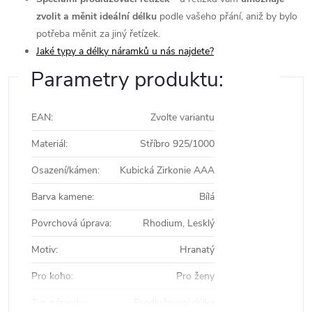
zvolit a měnit ideální délku
podle vašeho přání, aniž by bylo
potřeba měnit za jiný řetízek.
Jaké typy a délky náramků u nás najdete?
Parametry produktu:
EAN
:
Zvolte variantu
Materiál
:
Stříbro 925/1000
Osazení/kámen
:
Kubická Zirkonie AAA
Barva kamene
:
Bílá
Povrchová úprava
:
Rhodium, Lesklý
Motiv
:
Hranatý
Pro koho
:
Pro ženy
Typ náramku
:
Prodlužovací délka