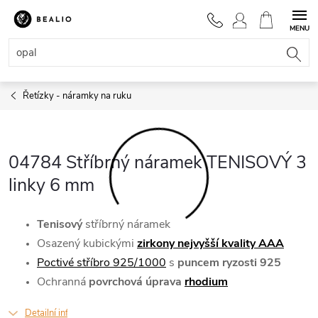
Přejít
na
NÁKUPNÍ
obsah
KOŠÍK
Řetízky - náramky na ruku
04784 Stříbrný náramek TENISOVÝ 3
linky 6 mm
Tenisový
stříbrný
náramek
Osazený kubickými
zirkony nejvyšší kvality AAA
Poctivé stříbro 925/1000
s
puncem ryzosti 925
Ochranná
povrchová úprava
rhodium
Detailní informace