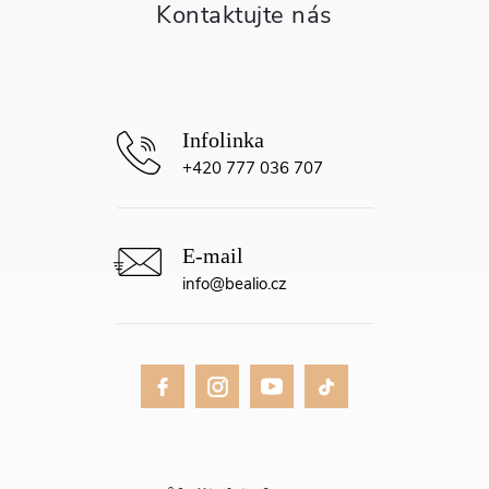
t
í
+420 777 036 707
info
@
bealio.cz