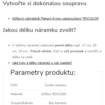
Vytvořte si dokonalou soupravu
Stříbrný náhrdelník Pletený 8 mm celobroušený TRICOLOR
Jakou délku náramku zvolit?
U většiny náramků naleznete
pevné délky
např. 17 cm, 18
cm, 19 cm...
Pokud váháte
, stačí si
vzít provázek
a naměřit si
délku na sobě.
Jaké typy a délky náramků u nás najdete?
Parametry produktu:
EAN
:
Zvolte variantu
Materiál
:
Stříbro 925/1000
Osazení/kámen
:
Bez kamene