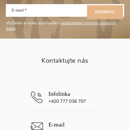
Z
E-mail
á
ODEBÍRAT
Vložením e-mailu souhlasíte s
podmínkami ochrany osobních
p
údajů
a
t
í
+420 777 036 707