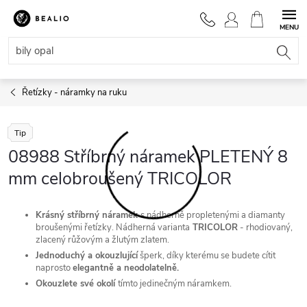
Přejít
na
NÁKUPNÍ
obsah
KOŠÍK
Řetízky - náramky na ruku
Tip
08988 Stříbrný náramek PLETENÝ 8
mm celobroušený TRICOLOR
Krásný
stříbrný náramek
s nádherně propletenými a diamanty
broušenými řetízky.
Nádherná varianta
TRICOLOR
- rhodiovaný,
zlacený růžovým a žlutým zlatem.
Jednoduchý a okouzlující
šperk, díky kterému se budete cítit
naprosto
elegantně a neodolatelně.
Okouzlete své okolí
tímto jedinečným náramkem.