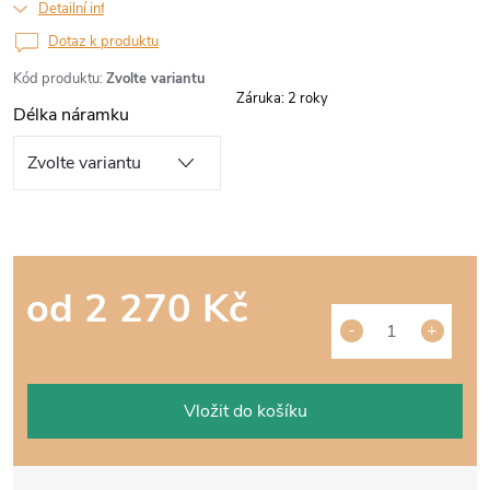
Detailní informace
Dotaz k produktu
Kód produktu:
Zvolte variantu
Záruka
:
2 roky
Délka náramku
od
2 270 Kč
Měrná
cena:
Vložit do košíku