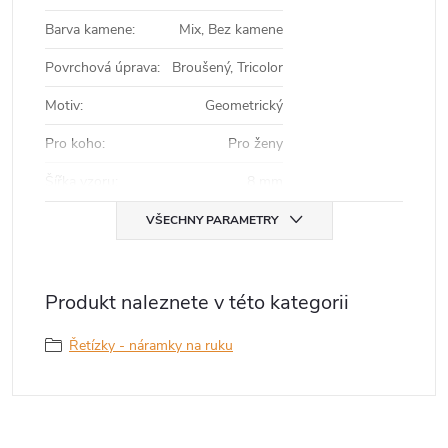
Barva kamene
:
Mix, Bez kamene
Povrchová úprava
:
Broušený, Tricolor
Motiv
:
Geometrický
Pro koho
:
Pro ženy
Šířka vzoru
:
8 mm
VŠECHNY PARAMETRY
Produkt naleznete v této kategorii
Řetízky - náramky na ruku