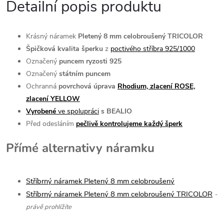
Detailní popis produktu
Krásný náramek
Pletený 8 mm celobroušený TRICOLOR
Špičková kvalita šperku
z
poctivého stříbra 925/1000
Označený
puncem ryzosti 925
Označený
státním puncem
Ochranná
povrchová úprava
Rhodium, zlacení ROSE,
zlacení YELLOW
Vyrobené
ve spolupráci
s BEALIO
Před odesláním
pečlivě kontrolujeme každý šperk
Přímé alternativy náramku
Stříbrný náramek Pletený 8 mm celobroušený
Stříbrný náramek Pletený 8 mm celobroušený TRICOLOR
-
právě prohlížíte