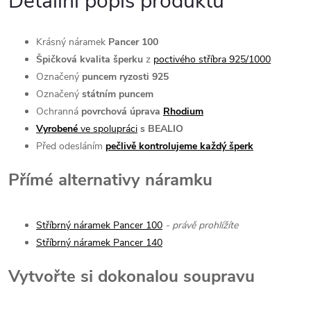
Detailní popis produktu
Krásný náramek
Pancer
100
Špičková kvalita šperku
z
poctivého stříbra 925/1000
Označený
puncem ryzosti 925
Označený
státním
puncem
Ochranná
povrchová úprava
Rhodium
Vyrobené
ve spolupráci
s BEALIO
Před odesláním
pečlivě kontrolujeme každý šperk
Přímé alternativy náramku
Stříbrný náramek Pancer 100
- právě prohlížíte
Stříbrný náramek Pancer 140
Vytvořte si dokonalou soupravu