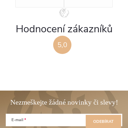
Hodnocení zákazníků
5,0
Z
E-mail
á
ODEBÍRAT