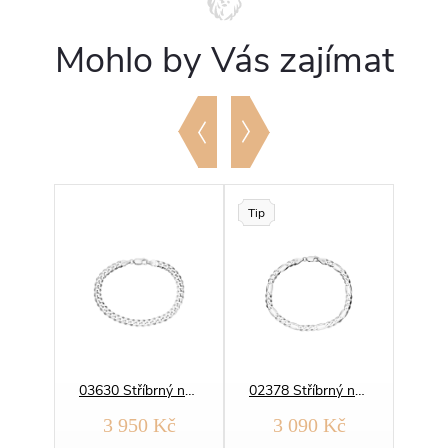
Mohlo by Vás zajímat
Tip
11179 Stříbrný náramek KRÁLOVSKÝ 5mm
03630 Stříbrný náramek PANCER 140
02378 Stříbrný náramek 3+1 FIGARO 120
Kč
3 950 Kč
3 090 Kč