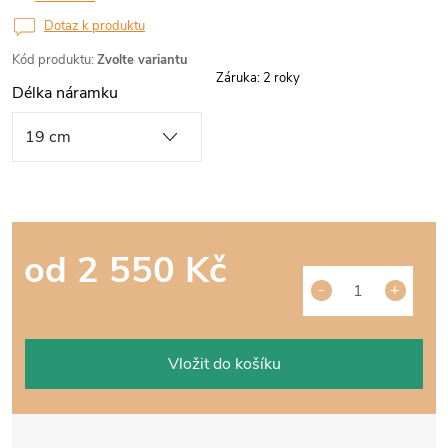
Dotaz k produktu
Kód produktu:
Zvolte variantu
Záruka
:
2 roky
Délka náramku
od
2 550 Kč
Měrná
cena:
Vložit do košíku