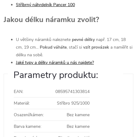
Stříbrný náhrdelník Pancer 100
Jakou délku náramku zvolit?
U většiny náramků naleznete
pevné délky
např. 17 cm, 18
cm, 19 cm...
Pokud váháte
, stačí si
vzít provázek
a naměřit si
délku na sobě.
Jaké typy a délky náramků u nás najdete?
Parametry produktu:
EAN
:
08595741303814
Materiál
:
Stříbro 925/1000
Osazení/kámen
:
Bez kamene
Barva kamene
:
Bez kamene