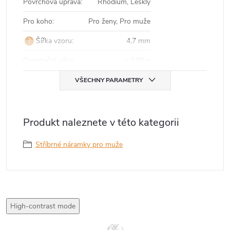
Povrchová úprava
:
Rhodium, Lesklý
Pro koho
:
Pro ženy, Pro muže
?
Šířka vzoru
:
4,7 mm
Orientační váha
:
≥ 3,90 g
VŠECHNY PARAMETRY
Produkt naleznete v této kategorii
Stříbrné náramky pro muže
High-contrast mode