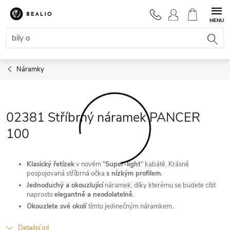
Přejít
na
NÁKUPNÍ
obsah
KOŠÍK
Náramky
02381 Stříbrný náramek PANCER
100
Klasický řetízek
v novém "
Super-light
" kabátě. Krásně
pospojovaná stříbrná očka
s nízkým profilem
.
Jednoduchý a okouzlující
náramek, díky kterému se budete cítit
naprosto
elegantně a neodolatelně.
Okouzlete své okolí
tímto jedinečným náramkem.
Detailní informace