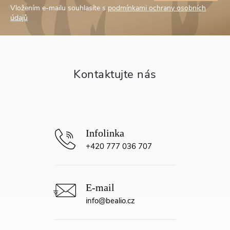
Vložením e-mailu souhlasíte s
podmínkami ochrany osobních
p
údajů
a
t
í
+420 777 036 707
info
@
bealio.cz