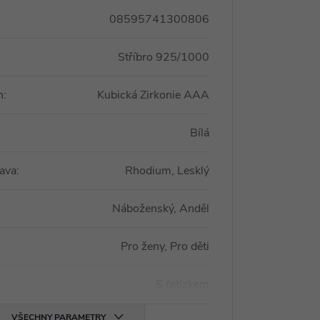
08595741300806
Stříbro 925/1000
n
:
Kubická Zirkonie AAA
Bílá
ava
:
Rhodium, Lesklý
Náboženský, Anděl
Pro ženy, Pro děti
S řetízkem
VŠECHNY PARAMETRY