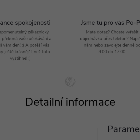
ance spokojenosti
Jsme tu pro vás Po-
apomenutelný zákaznický
Mate dotaz? Chcete vyřešit
s překoná vaše očekávání a
objednávku přes telefon? Napi
ší vám den! :) A potěší vás
nám nebo zavolejte denně o
y ještě krásnější, než foto
9:00 do 17:00.
vystihne! :)
Paramet