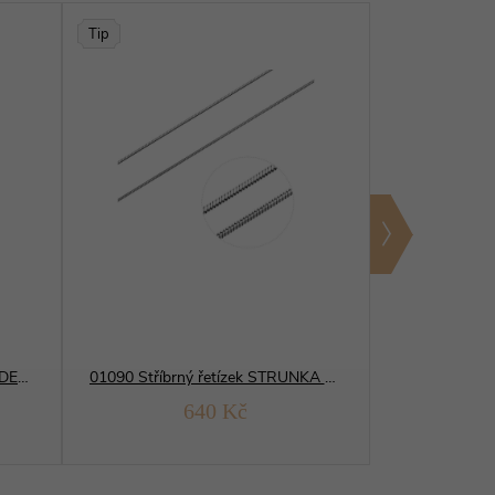
Tip
12105 Stříbrný přívěsek MEDVÍDEK zirkon
01090 Stříbrný řetízek STRUNKA HLADKÁ osmihran
640 Kč