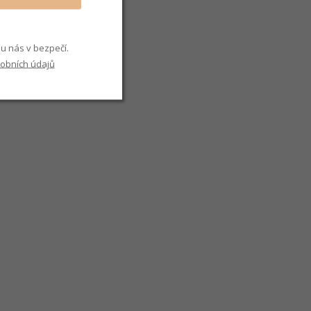
u nás v bezpečí.
obních údajů