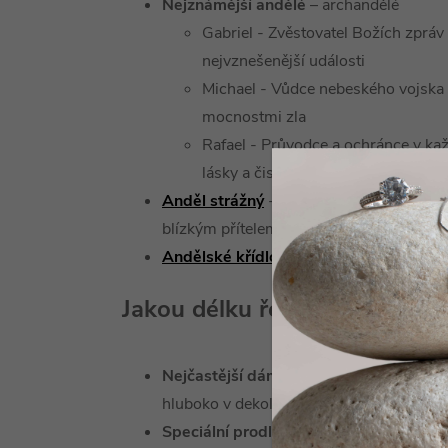
Nejznámější andělé
– archandělé
Gabriel - Zvěstovatel Božích zprá
nejvznešenější události
Michael - Vůdce nebeského vojska
mocnostmi zla
Rafael - Průvodce a ochránce v ka
lásky a čistoty
Anděl strážný
- je Božím darem pro kaž
blízkým přítelem a ochráncem.
Andělské křídlo
- symbol připravenosti, 
Jakou délku řetízku zvolit?
Nejčastější dámské délky jsou 42 a 45
hluboko v dekoltu má žena řetízek ráda.
Speciální prodlužovací řetízek
- u náhr