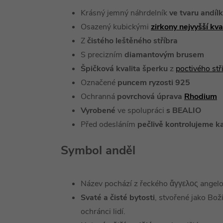
Krásný jemný náhrdelník
ve tvaru andíl
Osazený kubickými
zirkony nejvyšší kv
Z
čistého leštěného stříbra
S precizním
diamantovým brusem
Špičková kvalita šperku
z
poctivého st
Označené
puncem ryzosti 925
Ochranná
povrchová úprava
Rhodium
Vyrobené
ve spolupráci
s BEALIO
Před odesláním
pečlivě kontrolujeme k
Symbol anděl
Název pochází z řeckého ἄγγελος angelo
Svaté a čisté bytosti
, stvořené jako Bož
ochránci lidí.