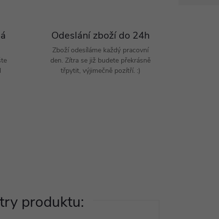
Pá
Odeslání zboží do 24h
Zboží odesíláme každý pracovní
šte
den. Zítra se již budete překrásně
d
třpytit, výjimečně pozítří. :)
ry produktu: