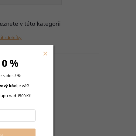
eznete v této kategorii
náhrdelníky
10 %
 radost! 🎁
vový
kód
je váš!
kupu nad 1500 Kč.
vu