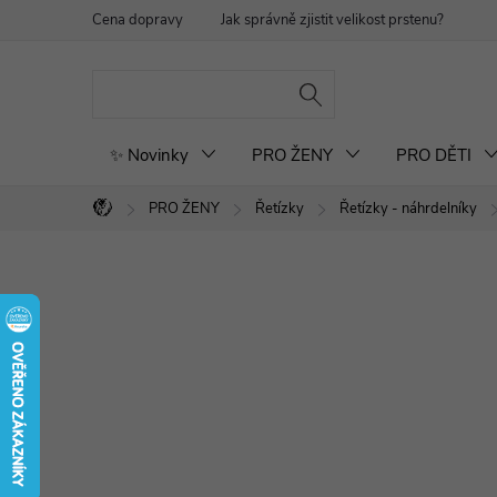
Přejít
Cena dopravy
Jak správně zjistit velikost prstenu?
Re
na
obsah
✨ Novinky
PRO ŽENY
PRO DĚTI
PRO ŽENY
Řetízky
Řetízky - náhrdelníky
Domů