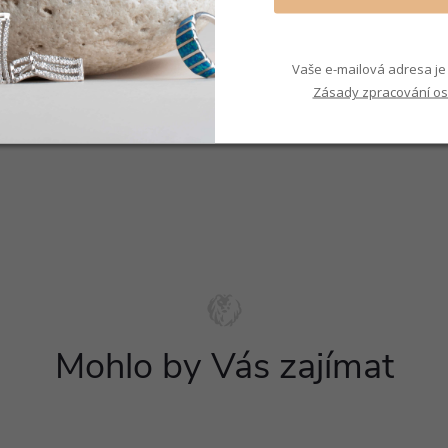
 přání, aniž by bylo
uběji
do dekoltu, než
Vaše e-mailová adresa je 
Zásady zpracování os
Mohlo by Vás zajímat