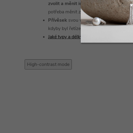
zvolit a měnit ideální délku
podle vašeho
potřeba měnit za jiný řetízek.
Přívěsek
svou vahou
stáhne řetízek hlo
kdyby byl řetízek samotný.
Jaké typy a délky řetízků u nás najdete?
High-contrast mode