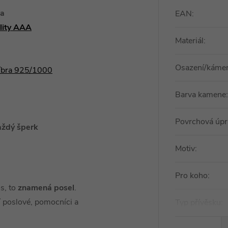
ka
EAN
:
ality AAA
Materiál
:
Osazení/káme
říbra 925/1000
Barva kamene
:
Povrchová úpr
aždý šperk
Motiv
:
Pro koho
:
s, to
znamená posel
.
í poslové, pomocníci a
Typ přívěsku
: