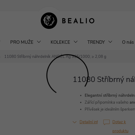
klamace a výměna šperků
Odstoupení od smlouvy
Obchodní podm
PRO MUŽE
KOLEKCE
TRENDY
O nás
11080 Stříbrný náhrdelník ANDĚL
Ag 925/1000; ≥ 2,08 g
11080 Stříbrný n
Elegantní stříbrný náhrdel
Zářící připomínka vašeho
and
Přívěsek je ideálním šperke
Detailní informace
Dotaz k
produktu