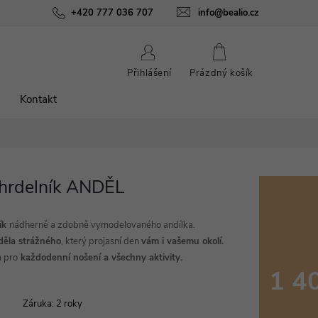
ínky
Podmínky ochrany osobních údajů
+420 777 036 707
info@bealio.cz
O nás
Péče o šperky
NÁKUPNÍ
Přihlášení
Prázdný košík
KOŠÍK
Kontakt
áhrdelník ANDĚL
ník
nádherně a zdobně vymodelovaného andílka.
ěla strážného
, který p
rojasní den
vám i vašemu okolí.
m pro
každodenní nošení a všechny aktivity.
1 4
Měrná
Záruka
:
2 roky