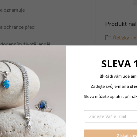
v a oznamuje
Produkt nal
 a ochránce před
Řetízky - 
ždodenním životě, anděl
SLEVA 
dého člověka, je naším
🎁 Rádi vám uděláme
pohotovosti a rychlosti.
Zadejte svůj e-mail a
sle
Slevu můžete uplatnit při ná
 cm
, avšak záleží, jak
delníku vám
umožňuje
Získat sle