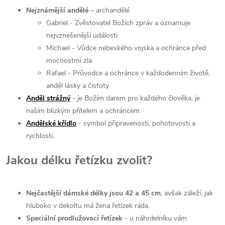
Nejznámější andělé
– archandělé
Gabriel - Zvěstovatel Božích zpráv a oznamuje
nejvznešenější události
Michael - Vůdce nebeského vojska a ochránce před
mocnostmi zla
Rafael - Průvodce a ochránce v každodenním životě,
anděl lásky a čistoty
Anděl strážný
- je Božím darem pro každého člověka, je
naším blízkým přítelem a ochráncem.
Andělské křídlo
- symbol připravenosti, pohotovosti a
rychlosti.
Jakou délku řetízku zvolit?
Nejčastější dámské délky jsou 42 a 45 cm
, avšak záleží, jak
hluboko v dekoltu má žena řetízek ráda.
Speciální prodlužovací řetízek
- u náhrdelníku vám