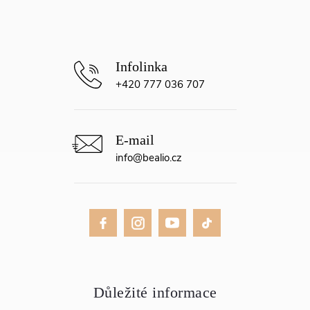
í
+420 777 036 707
info
@
bealio.cz