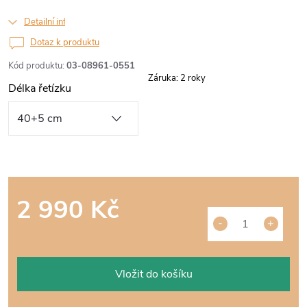
Detailní informace
Dotaz k produktu
Kód produktu:
03-08961-0551
Záruka
:
2 roky
Délka řetízku
2 990 Kč
Měrná
cena:
Vložit do košíku