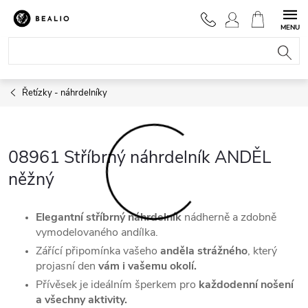
Přejít
na
NÁKUPNÍ
obsah
KOŠÍK
Řetízky - náhrdelníky
08961 Stříbrný náhrdelník ANDĚL
něžný
Elegantní stříbrný náhrdelník
nádherně a zdobně
vymodelovaného andílka.
Zářící připomínka vašeho
anděla strážného
, který
projasní den
vám i vašemu okolí.
Přívěsek je ideálním šperkem pro
každodenní nošení
a všechny aktivity.