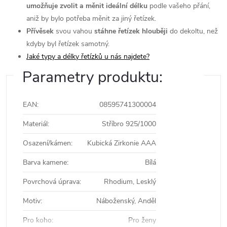
umožňuje zvolit a měnit ideální délku
podle vašeho přání,
aniž by bylo potřeba měnit za jiný řetízek.
Přívěsek
svou vahou
stáhne řetízek hlouběji
do dekoltu, než
kdyby byl řetízek samotný.
Jaké typy a délky řetízků u nás najdete?
Parametry produktu:
EAN
:
08595741300004
Materiál
:
Stříbro 925/1000
Osazení/kámen
:
Kubická Zirkonie AAA
Barva kamene
:
Bílá
Povrchová úprava
:
Rhodium, Lesklý
Motiv
:
Náboženský, Anděl
Pro koho
:
Pro ženy