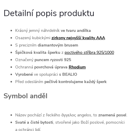
Detailní popis produktu
Krásný jemný náhrdelník
ve tvaru andílka
Osazený kubickými
zirkony nejvyšší kvality AAA
S precizním
diamantovým brusem
Špičková kvalita šperku
z
poctivého stříbra 925/1000
Označený
puncem ryzosti 925
Ochranná
povrchová úprava
Rhodium
Vyrobené
ve spolupráci
s BEALIO
Před odesláním
pečlivě kontrolujeme každý šperk
Symbol anděl
Název pochází z řeckého ἄγγελος angelos, to
znamená posel
.
Svaté a čisté bytosti
, stvořené jako Boží poslové, pomocníci
a ochránci lidí.