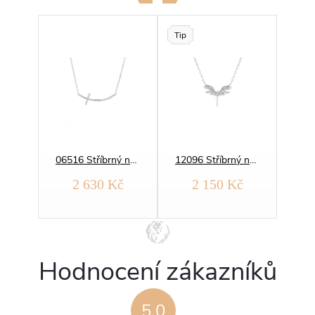
Tip
09213 Stříbrný náhrdelník KŘÍŽ
06516 Stříbrný náhrdelník KŘÍŽ elegantní
12096 Stříbrný náhrdelník ANDĚL půvabný
2 630 Kč
2 150 Kč
Hodnocení zákazníků
5,0