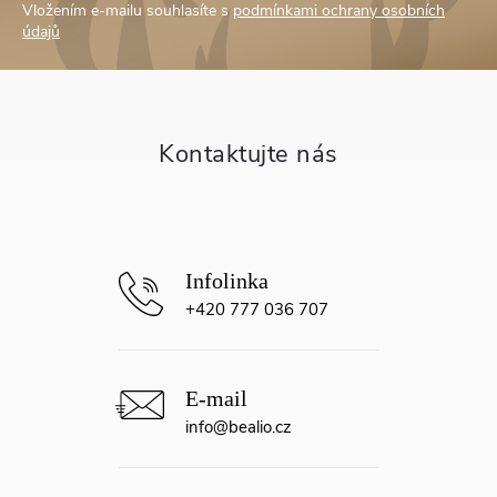
Vložením e-mailu souhlasíte s
podmínkami ochrany osobních
p
údajů
a
t
í
+420 777 036 707
info
@
bealio.cz