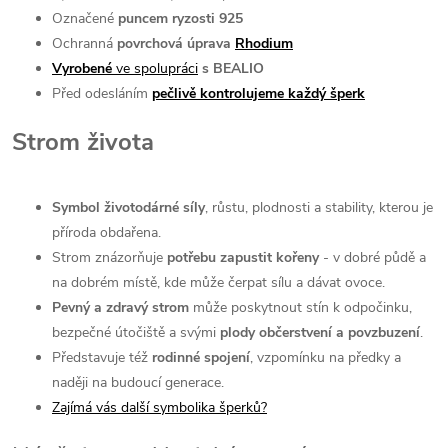
Označené
puncem ryzosti 925
Ochranná
povrchová úprava
Rhodium
Vyrobené
ve spolupráci
s BEALIO
Před odesláním
pečlivě kontrolujeme každý šperk
Strom života
Symbol životodárné síly
, růstu, plodnosti a stability, kterou je
příroda obdařena.
Strom znázorňuje
potřebu zapustit kořeny
- v dobré půdě a
na dobrém místě, kde může čerpat sílu a dávat ovoce.
Pevný a zdravý strom
může poskytnout stín k odpočinku,
bezpečné útočiště a svými
plody občerstvení a povzbuzení
.
Představuje též
rodinné spojení
, vzpomínku na předky a
naději na budoucí generace.
Zajímá vás další symbolika šperků?