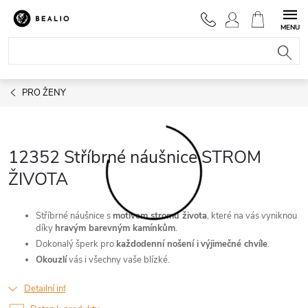
Přejít
na
NÁKUPNÍ
obsah
KOŠÍK
PRO ŽENY
12352 Stříbrné náušnice STROM
ŽIVOTA
Stříbrné náušnice s
motivem stromu života
, které na vás vyniknou
díky
hravým barevným kamínkům
.
Dokonalý šperk pro
každodenní nošení i
výjimečné chvíle
.
Okouzlí
vás i všechny vaše blízké.
Detailní informace