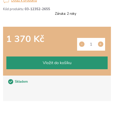
Dotaz k produktu
Kód produktu:
03-12352-2655
Záruka
:
2 roky
1 370 Kč
Měrná
cena:
Vložit do košíku
Skladem