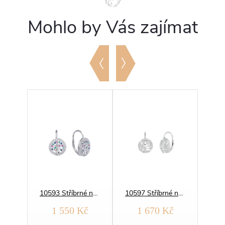
Mohlo by Vás zajímat
06992 Stříbrné náušnice SRDCE zářivé
10593 Stříbrné náušnice STROM ŽIVOTA
10597 Stříbrné náušnice STROM ŽIVOTA
č
1 550 Kč
1 670 Kč