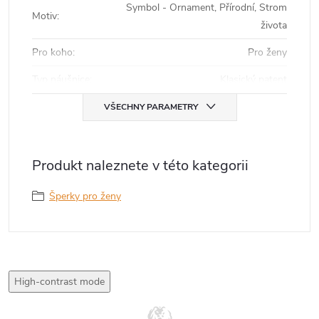
Symbol - Ornament, Přírodní, Strom
Motiv
:
života
Pro koho
:
Pro ženy
Typ náušnice
:
Klasický patent
VŠECHNY PARAMETRY
Produkt naleznete v této kategorii
Šperky pro ženy
High-contrast mode