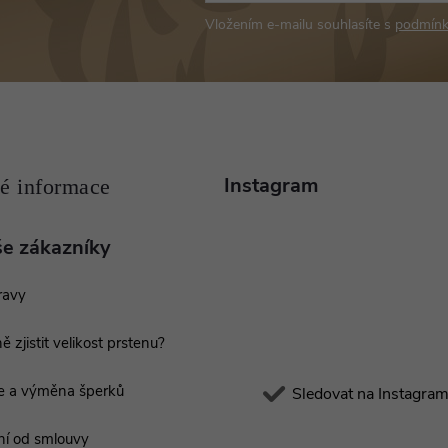
Vložením e-mailu souhlasíte s
podmínk
Instagram
še zákazníky
ravy
ě zjistit velikost prstenu?
e a výměna šperků
Sledovat na Instagra
í od smlouvy