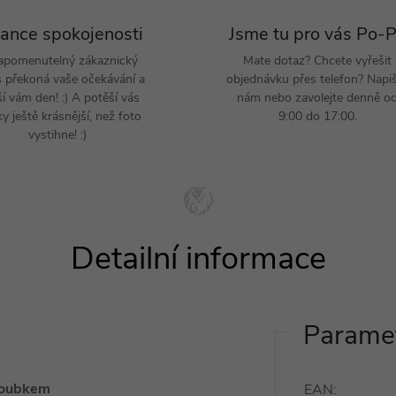
ance spokojenosti
Jsme tu pro vás Po-
apomenutelný zákaznický
Mate dotaz? Chcete vyřešit
s překoná vaše očekávání a
objednávku přes telefon? Napi
ší vám den! :) A potěší vás
nám nebo zavolejte denně o
y ještě krásnější, než foto
9:00 do 17:00.
vystihne! :)
Paramet
roubkem
EAN
: