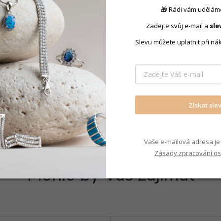
🎁 Rádi vám uděláme
Produkt nal
Zadejte svůj e-mail a
sle
Slevu můžete uplatnit při ná
Náušnice p
Získat sle
Vaše e-mailová adresa je 
Zásady zpracování os
Mohlo by Vás zajímat