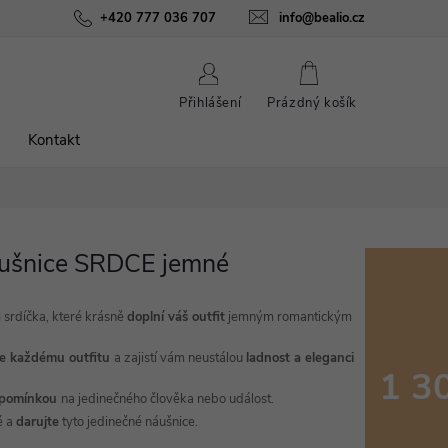
ínky
Podmínky ochrany osobních údajů
+420 777 036 707
info@bealio.cz
O nás
Péče o šperky
NÁKUPNÍ
Přihlášení
Prázdný košík
KOŠÍK
Kontakt
áušnice SRDCE jemné
srdíčka, které krásně
doplní váš outfit
jemným romantickým
e každému outfitu
a zajistí vám neustálou
ladnost a eleganci
1 3
ipomínkou
na jedinečného člověka nebo událost.
Měrná
é a
darujte
tyto jedinečné náušnice.
cena: