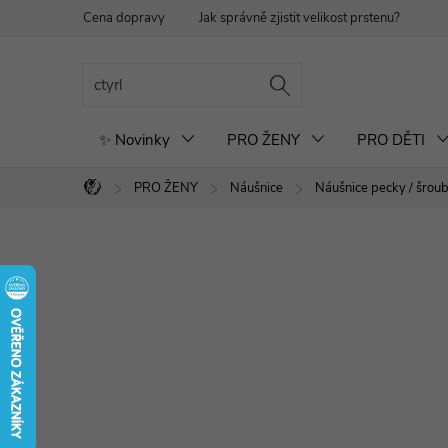
Přejít
Cena dopravy
Jak správně zjistit velikost prstenu?
Re
na
obsah
✨ Novinky
PRO ŽENY
PRO DĚTI
PRO ŽENY
Náušnice
Náušnice pecky / šrou
Domů