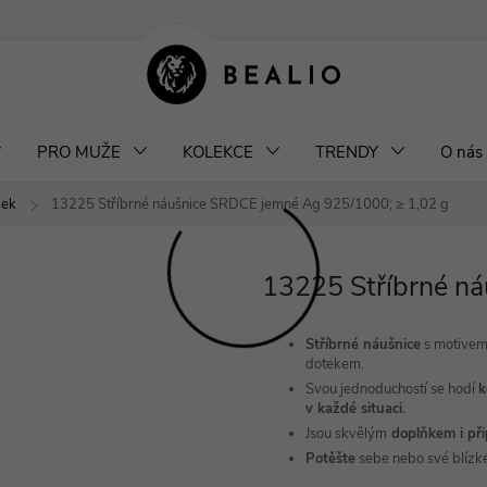
klamace a výměna šperků
Odstoupení od smlouvy
Obchodní podm
PRO MUŽE
KOLEKCE
TRENDY
O nás
bek
13225 Stříbrné náušnice SRDCE jemné
Ag 925/1000; ≥ 1,02 g
13225 Stříbrné n
Stříbrné náušnice
s motivem 
dotekem.
Svou jednoduchostí se hodí
k
v každé situaci.
Jsou skvělým
doplňkem i př
Potěšte
sebe nebo své blízk