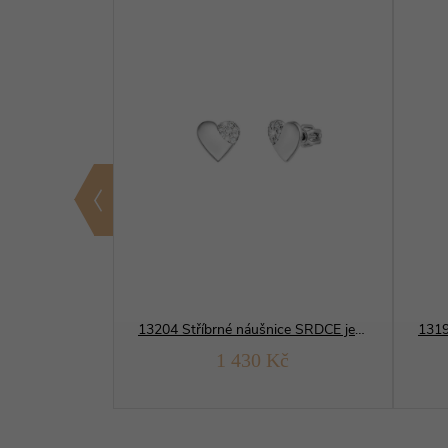
09727 Stříbrné náušnice SRDCE šroubek
13204 Stříbrné náušnice SRDCE jemné
Kč
1 430 Kč