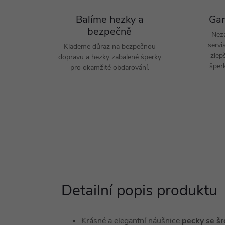
Balíme hezky a
Gar
bezpečně
Nez
servi
Klademe důraz na bezpečnou
zlep
dopravu a hezky zabalené šperky
šperk
pro okamžité obdarování.
Detailní popis produktu
Krásné a elegantní
náušnice
pecky
se š