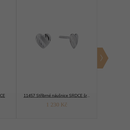
DCE
11457 Stříbrné náušnice SRDCE šroubek
13199 Stří
1 230 Kč
1