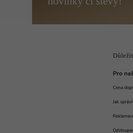
á
p
a
t
í
Pro na
Cena dop
Jak správn
Reklamac
Odstoupen