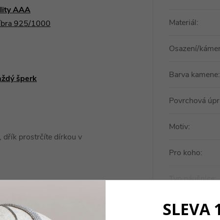
ality AAA
Materiál
:
říbra 925/1000
Osazení/káme
Barva kamene
:
aždý šperk
Povrchová úpr
Motiv
:
 dřík prostrčíte dírkou v
.
Pro koho
:
Typ náušnice
:
SLEVA 