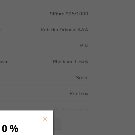
Stříbro 925/1000
n
:
Kubická Zirkonie AAA
Bílá
ava
:
Rhodium, Lesklý
Srdce
Pro ženy
Pecky / Šroubek
VŠECHNY PARAMETRY
10 %