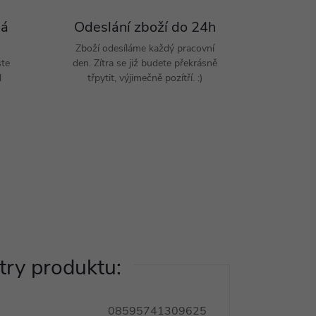
Pá
Odeslání zboží do 24h
Zboží odesíláme každý pracovní
šte
den. Zítra se již budete překrásně
d
třpytit, výjimečně pozítří. :)
ry produktu:
08595741309625