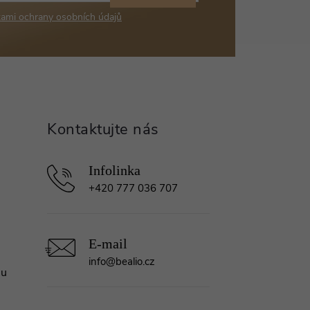
ami ochrany osobních údajů
+420 777 036 707
info
@
bealio.cz
mu