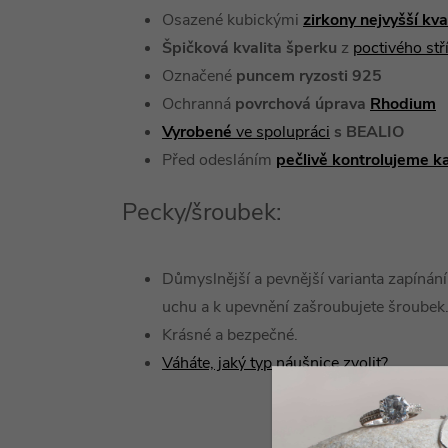
Osazené kubickými
zirkony nejvyšší kv
Špičková kvalita šperku
z
poctivého st
Označené
puncem ryzosti 925
Ochranná
povrchová úprava
Rhodium
Vyrobené
ve spolupráci
s BEALIO
Před odesláním
pečlivě kontrolujeme k
Pecky/šroubek:
Důmyslnější a pevnější varianta zapínání,
uchu a k upevnění zašroubujete šroubek
Krásné a bezpečné.
Váháte, jaký typ náušnice zvolit?