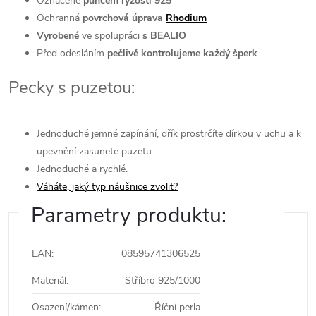
Označené
puncem ryzosti 925
Ochranná
povrchová úprava
Rhodium
Vyrobené
ve spolupráci
s BEALIO
Před odesláním
pečlivě kontrolujeme každý šperk
Pecky s puzetou:
Jednoduché jemné zapínání, dřík prostrčíte dírkou v uchu a k
upevnění zasunete puzetu.
Jednoduché a rychlé.
Váháte, jaký typ náušnice zvolit?
Parametry produktu:
EAN
:
08595741306525
Materiál
:
Stříbro 925/1000
Osazení/kámen
:
Říční perla