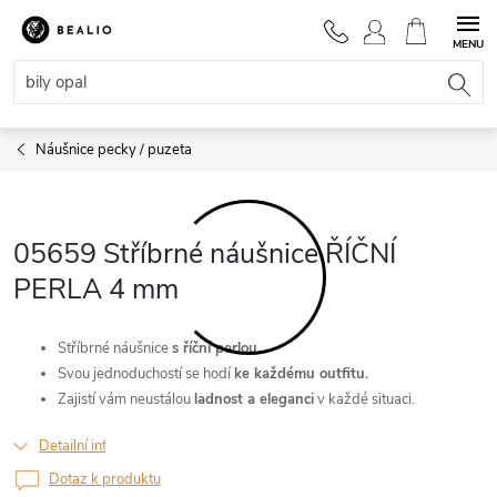
Přejít
na
NÁKUPNÍ
obsah
KOŠÍK
Náušnice pecky / puzeta
05659 Stříbrné náušnice ŘÍČNÍ
PERLA 4 mm
Stříbrné náušnice
s říční perlou.
Svou jednoduchostí se hodí
ke každému outfitu.
Zajistí vám neustálou
ladnost a eleganci
v každé situaci.
Detailní informace
Dotaz k produktu