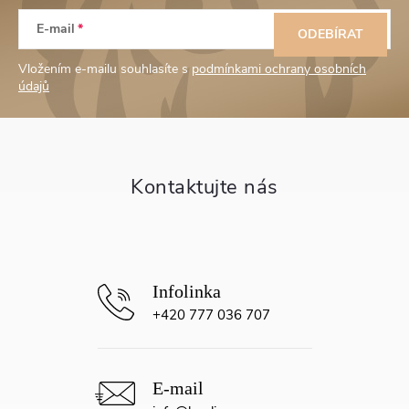
Z
E-mail
á
ODEBÍRAT
Vložením e-mailu souhlasíte s
podmínkami ochrany osobních
p
údajů
a
t
í
+420 777 036 707