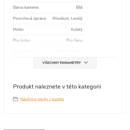
Barva kamene
:
Bílá
Povrchová úprava
:
Rhodium, Lesklý
Motiv
:
Kulatý
Pro koho
:
Pro ženy
Typ náušnice
:
Pecky / Puzeta
VŠECHNY PARAMETRY
Produkt naleznete v této kategorii
Náušnice pecky / puzeta