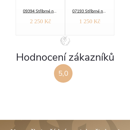
08499 Stříbrné náušnice KULATÉ zářivé
09394 Stříbrné náušnice SRDCE safírové
07193 Stříbrné náušnice OVÁLNÉ zářivé
č
2 250 Kč
1 250 Kč
Hodnocení zákazníků
5,0