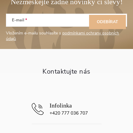
Z
E-mail
á
ODEBÍRAT
Vložením e-mailu souhlasíte s
podmínkami ochrany osobních
p
údajů
a
t
í
+420 777 036 707