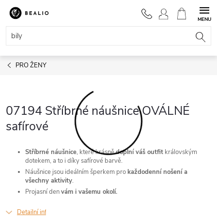
Přejít
na
NÁKUPNÍ
obsah
KOŠÍK
PRO ŽENY
07194 Stříbrné náušnice OVÁLNÉ
safírové
Stříbrné náušnice
, které krásně
doplní váš outfit
královským
dotekem, a to i díky safírové barvě.
Náušnice jsou ideálním šperkem pro
každodenní nošení a
všechny aktivity
.
Projasní den
vám i vašemu okolí.
Detailní informace