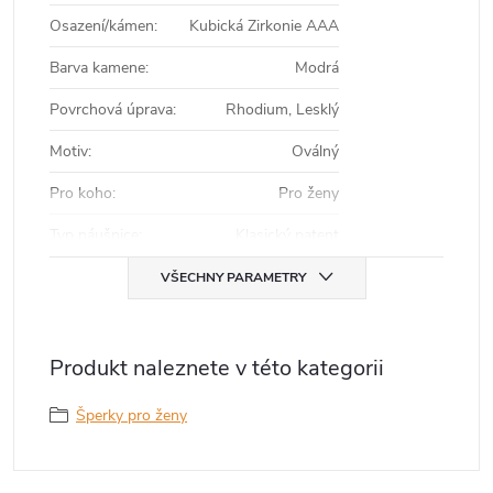
Osazení/kámen
:
Kubická Zirkonie AAA
Barva kamene
:
Modrá
Povrchová úprava
:
Rhodium, Lesklý
Motiv
:
Oválný
Pro koho
:
Pro ženy
Typ náušnice
:
Klasický patent
VŠECHNY PARAMETRY
Produkt naleznete v této kategorii
Šperky pro ženy