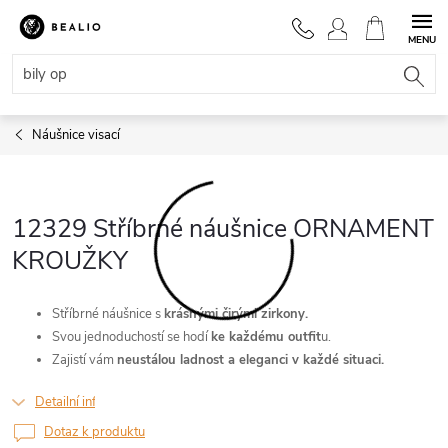
Přejít
na
NÁKUPNÍ
obsah
KOŠÍK
Náušnice visací
12329 Stříbrné náušnice ORNAMENT
KROUŽKY
Stříbrné náušnice s
krásnými čirými zirkony.
Svou jednoduchostí se hodí
ke každému outfit
u.
Zajistí vám
neustálou ladnost a eleganci v každé situaci.
Detailní informace
Dotaz k produktu