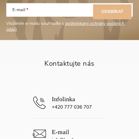
Z
E-mail
á
ODEBÍRAT
Vložením e-mailu souhlasíte s
podmínkami ochrany osobních
p
údajů
a
t
í
+420 777 036 707