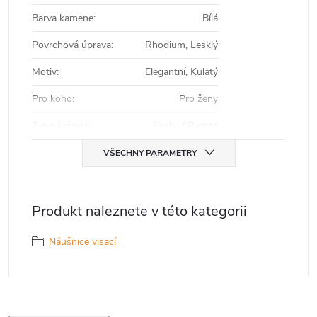
Barva kamene
:
Bílá
Povrchová úprava
:
Rhodium, Lesklý
Motiv
:
Elegantní, Kulatý
Pro koho
:
Pro ženy
Typ náušnice
:
Pecky / Puzeta
VŠECHNY PARAMETRY
Produkt naleznete v této kategorii
Náušnice visací