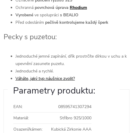
Označené
puncem ryzosti 925
Ochranná
povrchová úprava
Rhodium
Vyrobené
ve spolupráci
s BEALIO
Před odesláním
pečlivě kontrolujeme každý šperk
Pecky s puzetou:
Jednoduché jemné zapínání, dřík prostrčíte dírkou v uchu a k
upevnění zasunete puzetu.
Jednoduché a rychlé.
Váháte, jaký typ náušnice zvolit?
Parametry produktu:
EAN
:
08595741307294
Materiál
:
Stříbro 925/1000
Osazení/kámen
:
Kubická Zirkonie AAA