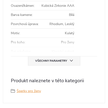
Osazení/kámen
:
Kubická Zirkonie AAA
Barva kamene
:
Bílá
Povrchová úprava
:
Rhodium, Lesklý
Motiv
:
Kulatý
Pro koho
:
Pro ženy
Typ náušnice
:
Klasický patent
VŠECHNY PARAMETRY
Produkt naleznete v této kategorii
Šperky pro ženy