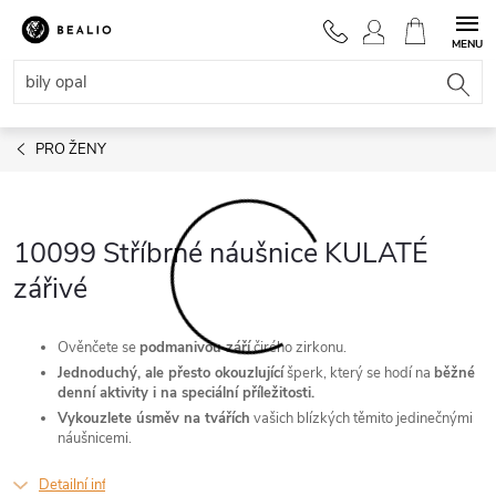
Přejít
na
NÁKUPNÍ
obsah
KOŠÍK
PRO ŽENY
10099 Stříbrné náušnice KULATÉ
zářivé
Ověnčete se
podmanivou září
čirého zirkonu.
Jednoduchý, ale přesto okouzlující
šperk, který se hodí na
běžné
denní aktivity i na speciální příležitosti.
Vykouzlete úsměv na tvářích
vašich blízkých těmito jedinečnými
náušnicemi.
Detailní informace