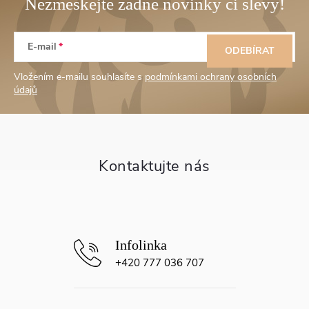
Z
E-mail
á
ODEBÍRAT
Vložením e-mailu souhlasíte s
podmínkami ochrany osobních
p
údajů
a
t
í
+420 777 036 707